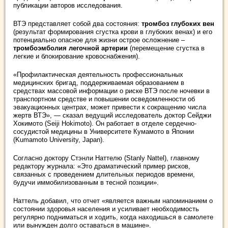
публикации авторов исследования.
ВТЭ представляет собой два состояния:
тромбоз глубоких вен
(результат формирования сгустка крови в глубоких венах) и его
потенциально опасное для жизни острое осложнение –
тромбоэмболия легочной артерии
(перемещение сгустка в
легкие и блокирование кровоснабжения).
«Профилактическая деятельность профессиональных
медицинских бригад, поддерживаемая образованием в
средствах массовой информации о риске ВТЭ после ночевки в
транспортном средстве и повышении осведомленности об
эвакуационных центрах, может привести к сокращению числа
жертв ВТЭ», — сказал ведущий исследователь доктор Сейджи
Хокимото (Seiji Hokimoto). Он работает в отделе сердечно-
сосудистой медицины в Университете Кумамото в Японии
(Kumamoto University, Japan).
Согласно доктору Стэнли Наттелю (Stanly Nattel), главному
редактору журнала: «Это драматический пример рисков,
связанных с проведением длительных периодов времени,
будучи иммобилизованным в тесной позиции».
Наттель добавил, что отчет «является важным напоминанием о
состоянии здоровья населения и усиливает необходимость
регулярно подниматься и ходить, когда находишься в самолете
или вынужден долго оставаться в машине».