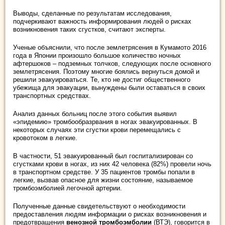
Выводы, сделанные по результатам исследования,
подчеркивают важность информирования людей о рисках
возникновения таких сгустков, считают эксперты.
Ученые объяснили, что после землетрясения в Кумамото 2016
года в Японии произошло большое количество ночных
афтершоков – подземных толчков, следующих после основного
землетрясения. Поэтому многие боялись вернуться домой и
решили эвакуироваться. Те, кто не достиг общественного
убежища для эвакуации, вынуждены были оставаться в своих
транспортных средствах.
Анализ данных больниц после этого события выявил
«эпидемию» тромбообразрвания в ногах эвакуированных. В
некоторых случаях эти сгустки крови перемещались с
кровотоком в легкие.
В частности, 51 эвакуированный был госпитализирован со
сгустками крови в ногах, из них 42 человека (82%) провели ночь
в транспортном средстве. У 35 пациентов тромбы попали в
легкие, вызвав опасное для жизни состояние, называемое
тромбоэмболией легочной артерии.
Полученные данные свидетельствуют о необходимости
предоставления людям информации о рисках возникновения и
предотвращения
венозной тромбоэмболии
(ВТЭ), говорится в