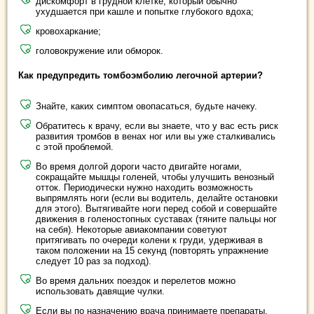
дискомфорт в грудной клетке, который обычно
ухудшается при кашле и попытке глубокого вдоха;
кровохаркание;
головокружение или обморок.
Как предупредить томбоэмболию легочной артерии?
Знайте, каких симптом овопасаться, будьте начеку.
Обратитесь к врачу, если вы знаете, что у вас есть риск
развития тромбов в венах ног или вы уже сталкивались
с этой проблемой.
Во время долгой дороги часто двигайте ногами,
сокращайте мышцы голеней, чтобы улучшить венозный
отток. Периодически нужно находить возможность
выпрямлять ноги (если вы водитель, делайте остановки
для этого). Вытягивайте ноги перед собой и совершайте
движения в голеностопных суставах (тяните пальцы ног
на себя). Некоторые авиакомпании советуют
притягивать по очереди колени к груди, удерживая в
таком положении на 15 секунд (повторять упражнение
следует 10 раз за подход).
Во время дальних поездок и перелетов можно
использовать давящие чулки.
Если вы по назначению врача принимаете препараты,