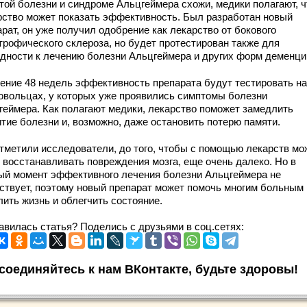
этой болезни и синдроме Альцгеймера схожи, медики полагают, ч
рство может показать эффективность. Был разработан новый
рат, он уже получил одобрение как лекарство от бокового
трофического склероза, но будет протестирован также для
одности к лечению болезни Альцгеймера и других форм деменци
чение 48 недель эффективность препарата будут тестировать на
овольцах, у которых уже проявились симптомы болезни
геймера. Как полагают медики, лекарство поможет замедлить
итие болезни и, возможно, даже остановить потерю памяти.
отметили исследователи, до того, чтобы с помощью лекарств мо
 восстанавливать повреждения мозга, еще очень далеко. Но в
ый момент эффективного лечения болезни Альцгеймера не
ствует, поэтому новый препарат может помочь многим больным
лить жизнь и облегчить состояние.
авилась статья? Поделись с друзьями в соц.сетях:
соединяйтесь к нам ВКонтакте, будьте здоровы!