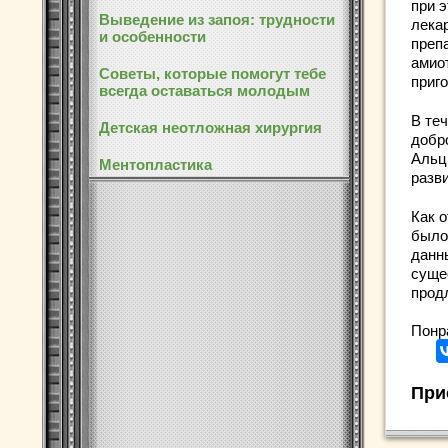
при 
Выведение из запоя: трудности
лека
и особенности
препа
амио
Советы, которые помогут тебе
приг
всегда оставаться молодым
В те
Детская неотложная хирургия
добр
Альц
Ментопластика
разв
Как 
было
данн
суще
прод
Понр
При