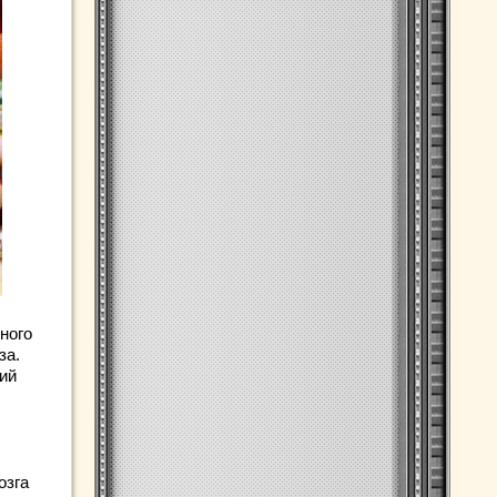
ного
за.
ий
озга