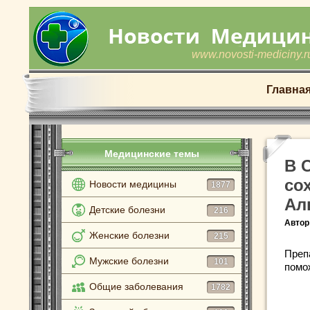
www.novosti-mediciny.r
Главна
Медицинские темы
В 
со
Новости медицины
1877
Ал
Детские болезни
216
Автор
Женские болезни
215
Преп
Мужские болезни
101
помож
Общие заболевания
1782