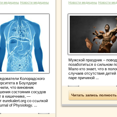
ти медицины
Новости медицины
Новости медицины
Новости ме
Мужской праздник – повод
позаботиться о сильном п
Мало кто знает, что в пол
случаев отсутствия детей
паре причиной ...
едователи Колорадского
ерситета в Боулдере
нили, что виновник
шения состояния сосудов
Читать запись полност
т в кишечнике, —
 eurekalert.org со ссылкой
urnal of Physiology. ...