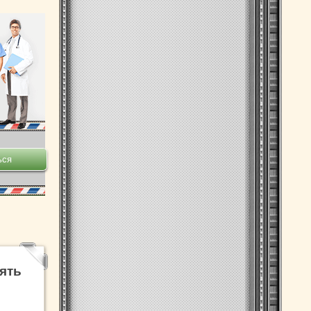
ять
в