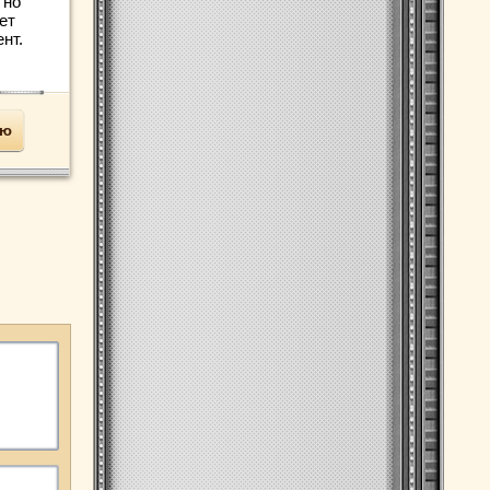
 но
ет
нт.
ью