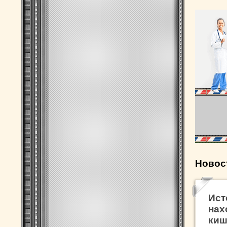
Новос
Ист
нах
киш