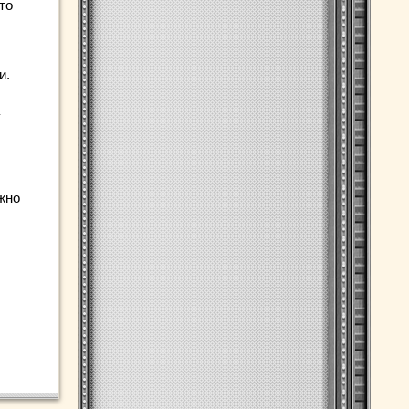
то
и.
жно