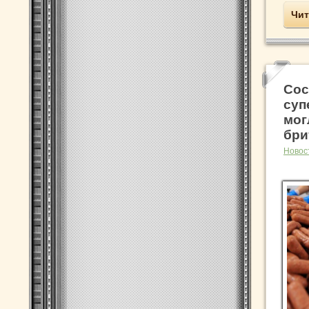
Чит
Сос
суп
мог
бри
Новос