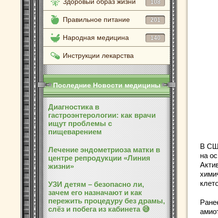
Здоровый образ жизни
108
Правильное питание
201
Народная медицина
140
Инструкции лекарства
Последние Новости медицины
Диагностика в
гастроэнтерологии: как врачи
ищут проблемы с
пищеварением
В СШ
Лечение эндометриоза матки в
на о
центре репродукции «Линия
Акти
жизни»
хими
клет
УЗИ детям – безопасно ли,
зачем его назначают и как
пережить процедуру без драмы,
Ране
слёз и побега из кабинета 😅
амио