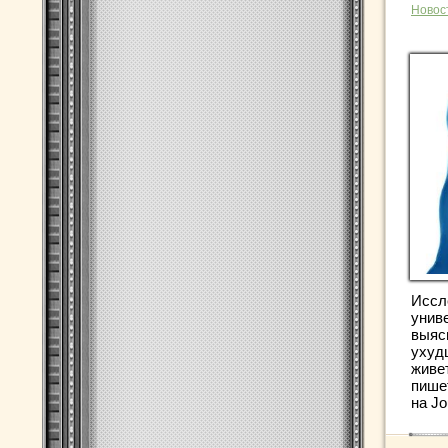
Новос
Иссл
унив
выяс
ухуд
живе
пишет
на Jo