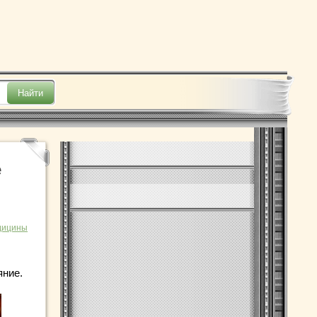
е
дицины
яние.