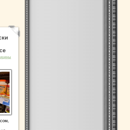
ски
се
дицины
сом,