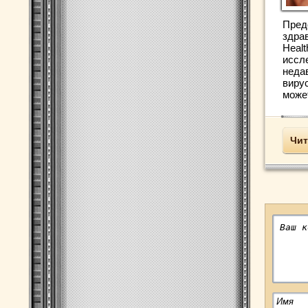
Пред
здрав
Healt
иссл
неда
виру
может
Чит