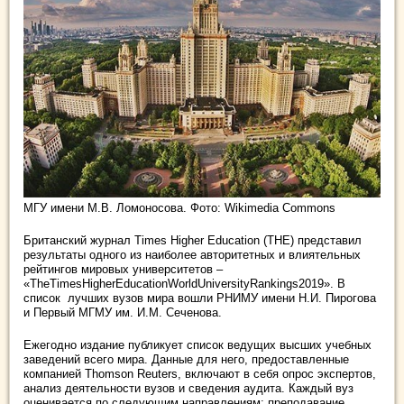
МГУ имени М.В. Ломоносова. Фото: Wikimedia Commons
Британский журнал Times Higher Education (THE) представил
результаты одного из наиболее авторитетных и влиятельных
рейтингов мировых университетов –
«TheTimesHigherEducationWorldUniversityRankings2019». В
список лучших вузов мира вошли РНИМУ имени Н.И. Пирогова
и Первый МГМУ им. И.М. Сеченова.
Ежегодно издание публикует список ведущих высших учебных
заведений всего мира. Данные для него, предоставленные
компанией Thomson Reuters, включают в себя опрос экспертов,
анализ деятельности вузов и сведения аудита. Каждый вуз
оценивается по следующим направлениям: преподавание,