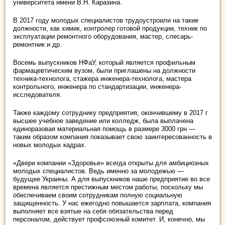
университета имени В.Н. Каразина.
В 2017 году молодых специалистов трудоустроили на такие
должности, как химик, контролер готовой продукции, техник по
эксплуатации ремонтного оборудования, мастер, слесарь-
ремонтник и др.
Восемь выпускников НФаУ, который является профильным
фармацевтическим вузом, были приглашены на должности
техника-технолога, стажера инженера-технолога, мастера
контрольного, инженера по стандартизации, инженера-
исследователя.
Также каждому сотруднику предприятия, окончившему в 2017 г
высшее учебное заведение или колледж, была выплачена
единоразовая материальная помощь в размере 3000 грн —
таким образом компания показывает свою заинтересованность в
новых молодых кадрах.
«Двери компании «Здоровье» всегда открыты для амбициозных
молодых специалистов. Ведь именно за молодежью —
будущее Украины. А для выпускников наше предприятие во все
времена является престижным местом работы, поскольку мы
обеспечиваем своим сотрудникам полную социальную
защищенность. У нас ежегодно повышается зарплата, компания
выполняет все взятые на себя обязательства перед
персоналом, действует профсоюзный комитет. И, конечно, мы