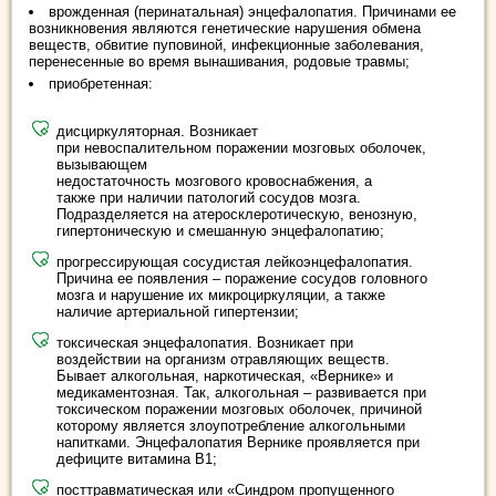
врожденная (перинатальная) энцефалопатия. Причинами ее
возникновения являются генетические нарушения обмена
веществ, обвитие пуповиной, инфекционные заболевания,
перенесенные во время вынашивания, родовые травмы;
приобретенная:
дисциркуляторная. Возникает
при невоспалительном поражении мозговых оболочек,
вызывающем
недостаточность мозгового кровоснабжения, а
также при наличии патологий сосудов мозга.
Подразделяется на атеросклеротическую, венозную,
гипертоническую и смешанную энцефалопатию;
прогрессирующая сосудистая лейкоэнцефалопатия.
Причина ее появления – поражение сосудов головного
мозга и нарушение их микроциркуляции, а также
наличие артериальной гипертензии;
токсическая энцефалопатия. Возникает при
воздействии на организм отравляющих веществ.
Бывает алкогольная, наркотическая, «Вернике» и
медикаментозная. Так, алкогольная – развивается при
токсическом поражении мозговых оболочек, причиной
которому является злоупотребление алкогольными
напитками. Энцефалопатия Вернике проявляется при
дефиците витамина В1;
посттравматическая или «Синдром пропущенного