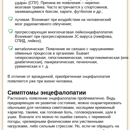
удара» (СПУ). Причина ее появления – черепно-
мозговая травма. Часто встречается у спортсменов,
занимающимися боксом, карате, футболом и др.;
лучевая. Возникает при воздействии на человеческий
мозг радиоактивного облучения;
прогрессирующая многоочаговая лейкоэнцефалопатия.
Возникает при прогрессировании JC-вируса (лимфома,
СПИД, лейкоз);
метаболическая. Появление ее связано с нарушениями
обменных процессов в организме. Бывает
гиперосмолярная, гипогликемическая, гипергликемическая (или
диабетическая), панкреатическая, печеночная,
уремическая и т. д.
В отличие от врожденной, приобретенная энцефалопатия
появляется уже при жизни человека.
Симптомы энцефалопатии
Распознать появление энцефалопатии проблематично. Ведь
предваряющее ее развитие состояние, можно охарактеризовать
обычными для человека симптомами, носящими временный
характер, такими, как головная боль, головокружение, шум в
ушах. Вначале это можно по ошибке связать с переменой
погоды, чрезмерными физическими или умственными
нагрузками, либо сильным стрессом. Но, если не обращать на