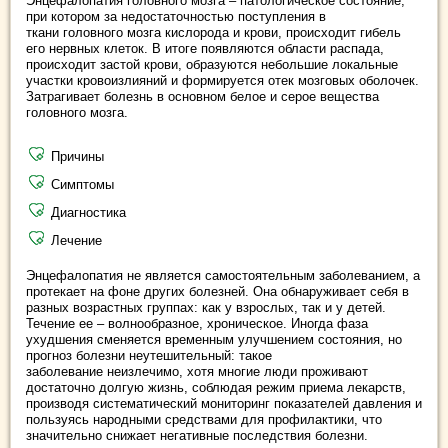
Энцефалопатия головного мозга – патологическое состояние,
при котором за недостаточностью поступления в
ткани головного мозга кислорода и крови, происходит гибель
его нервных клеток. В итоге появляются области распада,
происходит застой крови, образуются небольшие локальные
участки кровоизлияний и формируется отек мозговых оболочек.
Затрагивает болезнь в основном белое и серое вещества
головного мозга.
Причины
Симптомы
Диагностика
Лечение
Энцефалопатия не является самостоятельным заболеванием, а
протекает на фоне других болезней. Она обнаруживает себя в
разных возрастных группах: как у взрослых, так и у детей.
Течение ее – волнообразное, хроническое. Иногда фаза
ухудшения сменяется временным улучшением состояния, но
прогноз болезни неутешительный: такое
заболевание неизлечимо, хотя многие люди проживают
достаточно долгую жизнь, соблюдая режим приема лекарств,
производя систематический мониторинг показателей давления и
пользуясь народными средствами для профилактики, что
значительно снижает негативные последствия болезни.