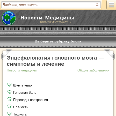
www.novosti-mediciny.ru
Выберите рубрику блога
Энцефалопатия головного мозга —
симптомы и лечение
Новости медицины
Общие заболевания
Шум в ушах
Головная боль
Перепады настроения
Слабость
Тошнота