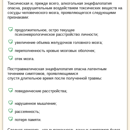
Токсическая и, прежде всего, алкогольная энцефалопатия
опасна, разрушительным воздействием токсических веществ на
сосуды человеческого мозга, проявляющегося следующими
признаками:
продолжительное, остро текущее
психоневрологическое расстройство личности;
увеличение объема желудочков головного мозга;
переполненность кровью мозговых оболочек;
отек мозга.
Посттравматическая энцефалопатия опасна латентным
течением симптомов, проявляющимися
спустя длительное время после полученной травмы:
поведенческие расстройства;
нарушенное мышление;
рассеянность;
потеря памяти.
Следует отметить, что выраженность данных симптомов будет