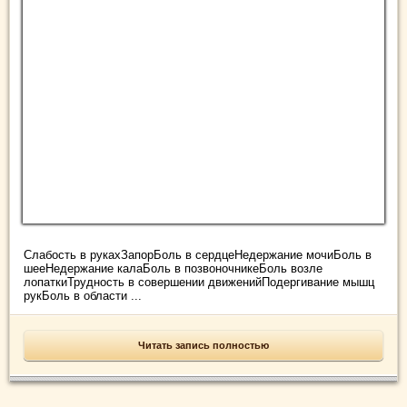
Слабость в рукахЗапорБоль в сердцеНедержание мочиБоль в
шееНедержание калаБоль в позвоночникеБоль возле
лопаткиТрудность в совершении движенийПодергивание мышц
рукБоль в области ...
Читать запись полностью