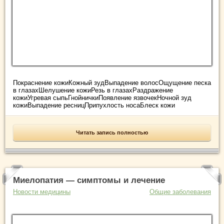
Покраснение кожиКожный зудВыпадение волосОщущение песка
в глазахШелушение кожиРезь в глазахРаздражение
кожиУгревая сыпьГнойничкиПоявление язвочекНочной зуд
кожиВыпадение ресницПрипухлость носаБлеск кожи
Читать запись полностью
Миелопатия — симптомы и лечение
Новости медицины
Общие заболевания