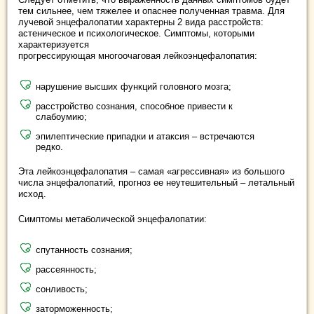
тем сильнее, чем тяжелее и опаснее полученная травма. Для
лучевой энцефалопатии характерны 2 вида расстройств:
астеническое и психологическое. Симптомы, которыми
характеризуется
прогрессирующая многоочаговая лейкоэнцефалопатия:
нарушение высших функций головного мозга;
расстройство сознания, способное привести к
слабоумию;
эпилептические припадки и атаксия – встречаются
редко.
Эта лейкоэнцефалопатия – самая «агрессивная» из большого
числа энцефалопатий, прогноз ее неутешительный – летальный
исход.
Симптомы метаболической энцефалопатии:
спутанность сознания;
рассеянность;
сонливость;
заторможенность;