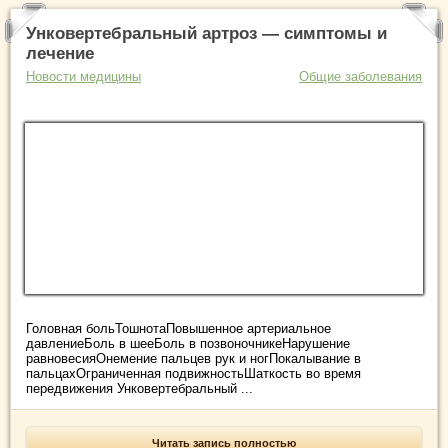
Унковертебральный артроз — симптомы и
лечение
Новости медицины
Общие заболевания
Головная больТошнотаПовышенное артериальное
давлениеБоль в шееБоль в позвоночникеНарушение
равновесияОнемение пальцев рук и ногПокалывание в
пальцахОграниченная подвижностьШаткость во время
передвижения Унковертебральный ...
Читать запись полностью