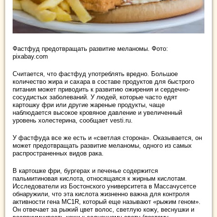
Фастфуд предотвращать развитие меланомы. Фото:
pixabay.com
Считается, что фастфуд употреблять вредно. Большое
количество жира и сахара в составе продуктов для быстрого
питания может приводить к развитию ожирения и сердечно-
сосудистых заболеваний. У людей, которые часто едят
картошку фри или другие жареные продукты, чаще
наблюдается высокое кровяное давление и увеличенный
уровень холестерина, сообщает vesti.ru.
У фастфуда все же есть и «светлая сторона». Оказывается, он
может предотвращать развитие меланомы, одного из самых
распространенных видов рака.
В картошке фри, бургерах и печенье содержится
пальмитиновая кислота, относящаяся к жирным кислотам.
Исследователи из Бостонского университета в Массачусетсе
обнаружили, что эта кислота жизненно важна для контроля
активности гена MC1R, который еще называют «рыжим геном».
Он отвечает за рыжий цвет волос, светлую кожу, веснушки и