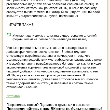
восприимчивость кожи к солнечному свету (поэтому
рыжеволосые люди так легко получают солнечные ожоги). В
зависимости от того, как работает MC1R, в коже по-разному
образуется пигмент меланин, который защищает нижний слой
кожи от ультрафиолетовых лучей, поглощая их.
ЧИТАЙТЕ ТАКЖЕ
Ученые нашли доказательства существования сложной
формы жизни на Земле полмиллиарда лет назад
Ученые провели опыты на мышах и на выращенных в
лаборатории человеческих клетках. В обоих случаях
стимуляция выработки меланина приводила к тому, что
меланома при воздействии ультрафиолетом развивалась реже.
У мышей меланина вырабатывалось больше, так как их в ходе
эксперимента кормили пальмитиновой кислотой в качестве
пищевой добавки. Химическое соединение активировало ген
MC1R, и уже он влиял на производство меланина. К
человеческим клеткам добавляли лотосовое масло, которое
также содержит пальмитаты, и меланина в клетках также
становилось больше.
Источник
Понравилась статья? Поделись с друзьями в соц.сетях:
Присоединяйтесь к нам ВКонтакте, будьте здоровы!