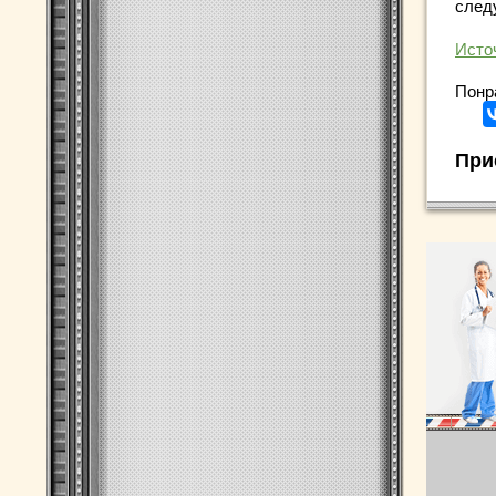
след
Исто
Понр
При