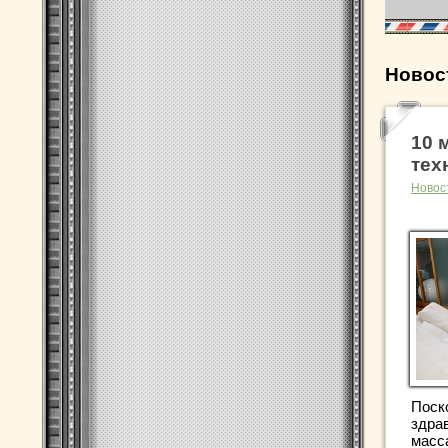
Новос
10 
тех
Новос
Поск
здра
масс