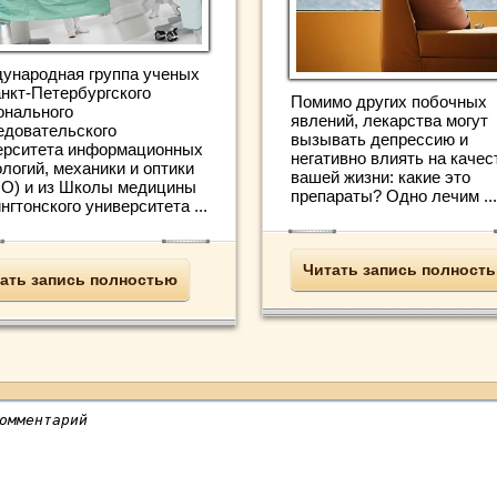
ународная группа ученых
анкт-Петербургского
Помимо других побочных
онального
явлений, лекарства могут
едовательского
вызывать депрессию и
ерситета информационных
негативно влиять на качес
логий, механики и оптики
вашей жизни: какие это
О) и из Школы медицины
препараты? Одно лечим ...
гтонского университета ...
Читать запись полност
ать запись полностью