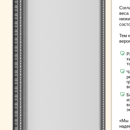
Согл
веса
низк
сост
Тем 
веро
Р
х
т
Ч
р
г
в
Б
и
в
э
«Мы 
наде