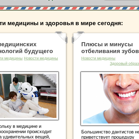
ти медицины и здоровья в мире сегодня:
медицинских
Плюсы и минусы
нологий будущего
отбеливания зубов
ти медицины
Новости медицины
Новости медицины
Здоровый образ
ольку в медицине и
воохранении происходит
Большинство дантистов н
а удивительных вещей,
приветствует процедуру