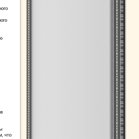
ного
ого
ую
ов
мы
, что