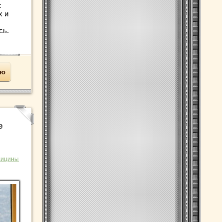
с
х и
сь.
ью
е
дицины