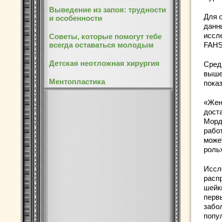
Выведение из запоя: трудности
Для 
и особенности
данн
иссле
Советы, которые помогут тебе
всегда оставаться молодым
FAHS
Детская неотложная хирургия
Сред
выше
Ментопластика
пока
«Жен
дост
Морду
рабо
може
роль
Иссл
расп
шейки
перв
забо
попу