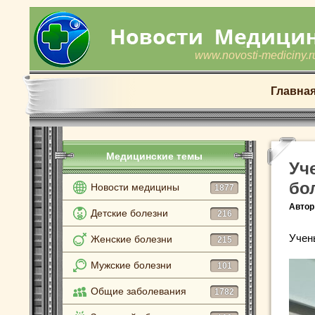
www.novosti-mediciny.r
Главна
Медицинские темы
Уч
бо
Новости медицины
1877
Автор
Детские болезни
216
Учен
Женские болезни
215
Мужские болезни
101
Общие заболевания
1782