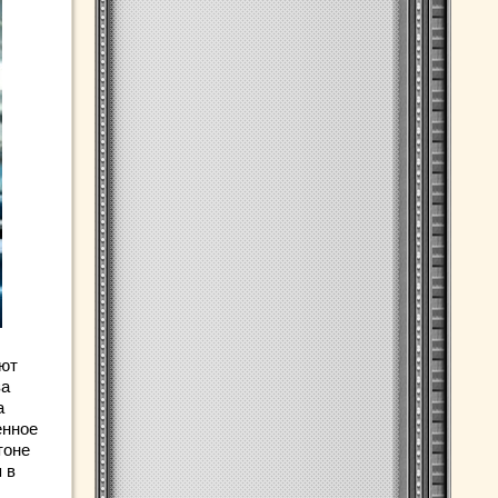
еют
за
а
енное
тоне
 в