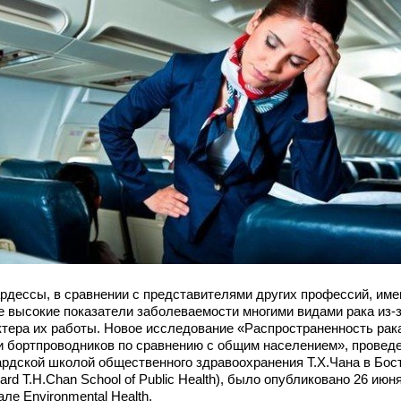
рдессы, в сравнении с представителями других профессий, им
е высокие показатели заболеваемости многими видами рака из-
ктера их работы. Новое исследование «Распространенность рак
и бортпроводников по сравнению с общим населением», провед
ардской школой общественного здравоохранения Т.Х.Чана в Бос
ard T.H.Chan School of Public Health), было опубликовано 26 июня
ле Environmental Health.