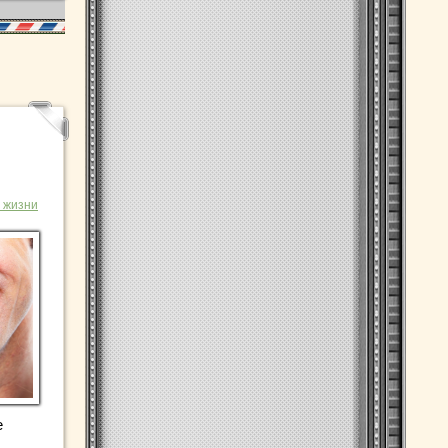
 жизни
е