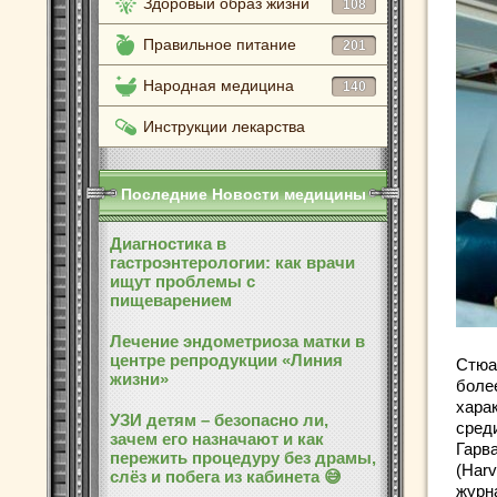
Здоровый образ жизни
108
Правильное питание
201
Народная медицина
140
Инструкции лекарства
Последние Новости медицины
Диагностика в
гастроэнтерологии: как врачи
ищут проблемы с
пищеварением
Лечение эндометриоза матки в
центре репродукции «Линия
Стюа
жизни»
боле
хара
УЗИ детям – безопасно ли,
сред
зачем его назначают и как
Гарв
пережить процедуру без драмы,
(Harv
слёз и побега из кабинета 😅
журна