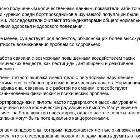
асно полученным количественным данным, показатели избыточ
 и курения среди бортпроводников в изучаемой популяции были
ими. Исследователи считают это индикаторами общего нормальн
ояния здоровья и здорового поведения.
не менее, существует ряд аспектов, объясняющих более высок
ятность возникновения проблем со здоровьем:
абота связана с возможным повышенным воздействием таких
имических веществ, как пестициды, антипирены и реактивное
опливо.
лены летного экипажа имеют дело с регулярным нарушением
ежима сна, особенно при изменении часовых поясов. Нарушения
рафика сна, связанные с работой по сменам, способствуют
озникновению физических и психических проблем.
ортпроводники и пилоты часто подвергаются высоким уровням
злучения из-за космической радиации на высоте. Излучение не
лияет на большинство пассажиров, однако частые полеты член
кипажа могут быть потенциально канцерогенными.
знаем канцерогены, которым подвергаются летные экипажи, и 
емся, что это исследование позволит людям начать думать о том