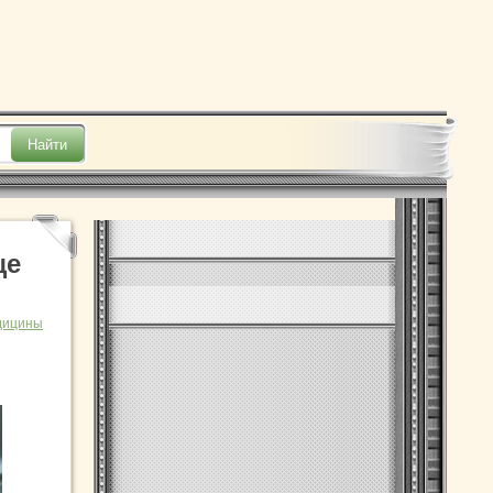
ще
дицины