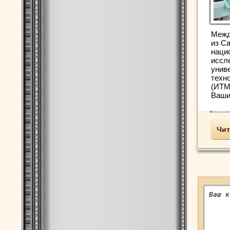
Межд
из С
наци
иссл
унив
техно
(ИТМ
Вашин
Чит