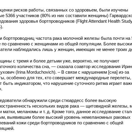
оценки рисков работы, связанных со здоровьем, были изучены
ые 5366 участников (80% из них составили женщины) Гарвардск
дования здоровья бортпроводников (Flight Attendant Health Stud
).
и бортпроводниц частота рака молочной железы была почти на
 по сравнению с женщинами из общей популяции. Более высок
затели наблюдались лишь у женщин, имеющих не менее троих д
щины с тремя и более детьми уже, вероятно, не получают
аточного количества сна, — сказала соавтор исследования Ири
хович (Irina Morduchovich). – В связи с нарушением [сна] из-за
ты, особенно для тех, кто совершает международные перелеты,
т быть индикатором, что нарушение суточного ритма играет ва
».
едователи обнаружили среди стюардесс более высокую
ространенность нескольких видов рака — щитовидной железы, м
 матки, меланомы и т. д. Кроме того, данное исследование стал
ым, выявившим более высокий уровень немеланомных раковых
леваний кожи среди бортпроводников по сравнению с общей
ляцией.