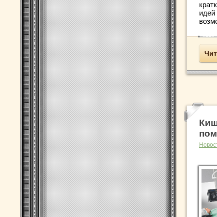
крат
идей
возмо
Чит
Киш
пом
Новос