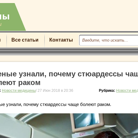
u
я
Все статьи
Контакты
еные узнали, почему стюардессы ча
леют раком
:
Новости медицины
/ 27 Июн 2018 в 20:36
Рубрика:
Новости ме
ые узнали, почему стюардессы чаще болеют раком.