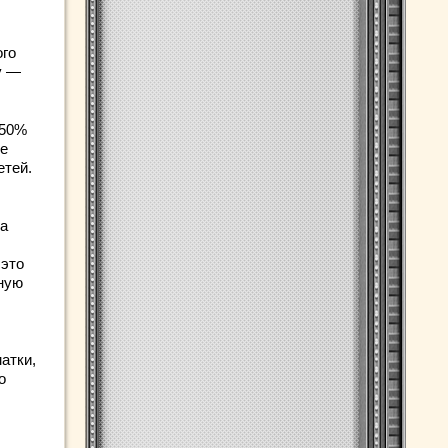
ого
y —
 50%
ие
етей.
на
 это
жную
атки,
о