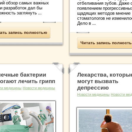
кий обзор самых важных
отбеливания зубов. Даже 
 и разработок дал бы
появлением прогрессивны
жность заглянуть ...
щадящих методов мнение
стоматологов не изменило
Дело в ...
ать запись полностью
Читать запись полност
ечные бактерии
Лекарства, которы
огают лечить грипп
могут вызвать
депрессию
ти медицины
Новости медицины
Новости медицины
Новости ме