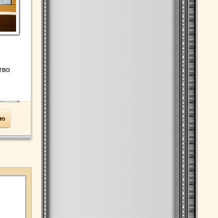
тво
ью