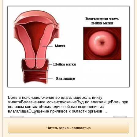
Боль в поясницеЖжение во влагалищеБоль внизу
животаБолезненное мочеиспусканиеЗуд во влагалищеБоль при
половом контактеБесплодиеГнойные выделения из
влагалищаОщущение приливов к области органов ...
Читать запись полностью