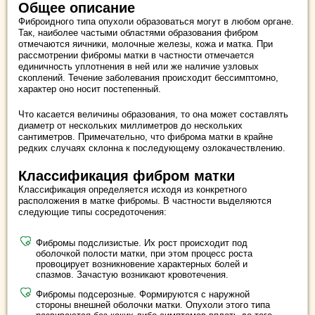
Общее описание
Фиброидного типа опухоли образоваться могут в любом органе.
Так, наиболее частыми областями образования фибром
отмечаются яичники, молочные железы, кожа и матка. При
рассмотрении фибромы матки в частности отмечается
единичность уплотнения в ней или же наличие узловых
скоплений. Течение заболевания происходит бессимптомно,
характер оно носит постепенный.
Что касается величины образования, то она может составлять
диаметр от нескольких миллиметров до нескольких
сантиметров. Примечательно, что фиброма матки в крайне
редких случаях склонна к последующему озлокачествлению.
Классификация фибром матки
Классификация определяется исходя из конкретного
расположения в матке фибромы. В частности выделяются
следующие типы сосредоточения:
Фибромы подслизистые. Их рост происходит под
оболочкой полости матки, при этом процесс роста
провоцирует возникновение характерных болей и
спазмов. Зачастую возникают кровотечения.
Фибромы подсерозные. Формируются с наружной
стороны внешней оболочки матки. Опухоли этого типа