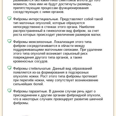
развиваются без каких-либо симптомов вплоть до того
момента, пока ими не будут достигнуты размеры,
препятствующие процессам функционирования
соседствующих с ними органов.
Фибромы интерстициальные. Представляют собой такой
тип маточных опухолей, которые образуются
непосредственно в стенках этого органа. Наиболее
распространенный в гинекологии вид фибром, за счет
роста которых происходит увеличение размеров матки.
Фибромы межсвязочные. Локализация этого типа
фибром сосредотачивается в области между
поддерживающими маточными связками. При удалении
этого типа опухолей возникает серьезный риск
повреждения другого типа органов, а также
кровеносных сосудов.
Фибромы стебельчатые. Данный вид образований
появляется из-за формирования в подсерозных
опухолях ножки. Рост этого типа фибромы протекает
при перегибе ножки, чему сопутствует возникновение
сильнейших болей.
Фибромы паразитные. В данном случае речь идет о
присоединении к другим органам фиброидной опухоли,
что в некоторых случаях провоцирует развитие шеечной
фибромы.