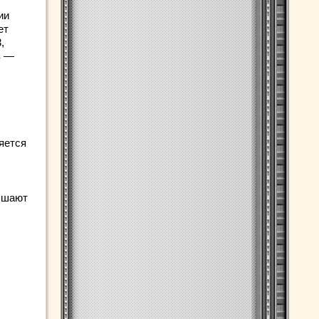
ии
ет
,
з —
яется
ышают