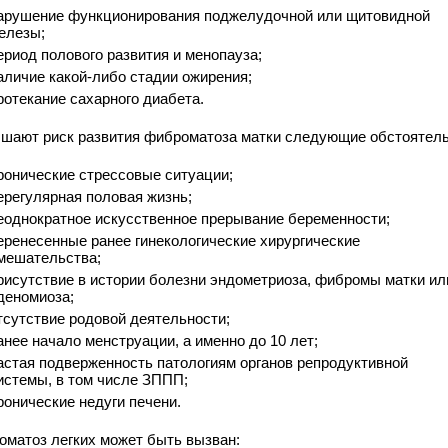
арушение функционирования поджелудочной или щитовидной
елезы;
ериод полового развития и менопауза;
аличие какой-либо стадии ожирения;
ротекание сахарного диабета.
шают риск развития фиброматоза матки следующие обстоятель
ронические стрессовые ситуации;
ерегулярная половая жизнь;
еоднократное искусственное прерывание беременности;
еренесенные ранее гинекологические хирургические
мешательства;
рисутствие в истории болезни эндометриоза, фибромы матки ил
деномиоза;
тсутствие родовой деятельности;
анее начало менструации, а именно до 10 лет;
астая подверженность патологиям органов репродуктивной
истемы, в том числе ЗППП;
ронические недуги печени.
оматоз легких может быть вызван: