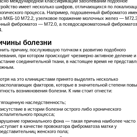
асно международной классификации заболеваний подобное
тройство имеет несколько шифров, отличающихся по локализац
логического процесса. Например, подошвенный фиброматоз име
по МКБ-10 М72.2, узелковое поражение молочных желез — М72.3
нный фиброматоз — М72.0, а псевдосаркоматозный фибромато
4.
ичины болезни
нить причину, послужившую толчком к развитию подобного
левания, при котором происходит чрезмерно активное деление и
астание соединительной ткани, в настоящее время не представл
ожным.
отря на это клиницистами принято выделять несколько
располагающих факторов, которые в значительной степени пов
тность возникновения болезни. К ним стоит отнести:
тягощенную наследственность;
рисутствие в истории болезни острого либо хронического
оспалительного процесса;
арушение гормонального фона — такая причина наиболее часто
ыступает в качестве провокатора фиброматоза матки у
редставительниц женского пола;