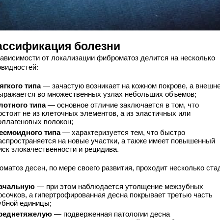
ассификация болезни
зависимости от локализации фиброматоз делится на несколько
овидностей:
ягкого типа
— зачастую возникает на кожном покрове, а внешн
ыражается во множественных узлах небольших объемов;
лотного типа
— основное отличие заключается в том, что
остоит не из клеточных элементов, а из эластичных или
оллагеновых волокон;
есмоидного типа
— характеризуется тем, что быстро
аспространяется на новые участки, а также имеет повышенный
иск злокачественности и рецидива.
матоз десен, по мере своего развития, проходит несколько ста
ачальную
— при этом наблюдается утолщение межзубных
осочков, а гипертрофированная десна покрывает третью часть
убной единицы;
реднетяжелую
— подверженная патологии десна