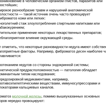
роникновение в человеческий организм глистов, паразитов или
ростейших;
ирокое разнообразие травм и нарушений анатомической
елостности — такой источник очень часто провоцирует
иброматоз кожи или легких:
ноголетний стаж злоупотребления спиртными напитками или
абакокурением;
лительное применение некоторых лекарственных препаратов;
еблагоприятное влияние окружающей среды.
т отметить, что некоторые разновидности недуга имеют собств
агоприятные факторы. Например, фиброматоз десен наиболее ч
лавливается:
ротеканием недугов со стороны эндокринной системы;
енетической предрасположенностью — патология обладает
оминантным типом наследования;
ередозировкой медикаментами, например,
ротивоэпилептическими веществами, иммуносупрессорами и
локаторами кальциевых каналов.
оматоз
молочной железы
, помимо вышеуказанных основных
оров нередко провоцируют: