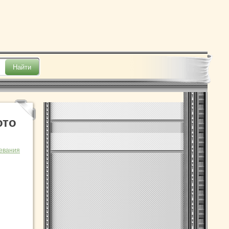
ото
евания