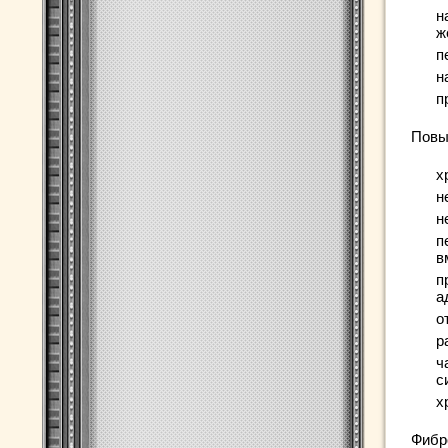
н
ж
п
н
п
Повы
х
н
н
п
в
п
а
о
р
ч
с
х
Фибр