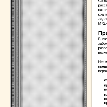
Согл
расс
пато
код 
ладо
М72.
Пр
Выяс
забо
разр
возм
Несм
пред
вероя
о
п
в
н
в
п