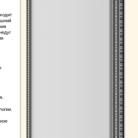
сходит
яшний
ния
недуг
ия
о
я.
логии.
бное