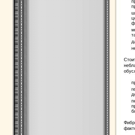
п
п
ш
ц
ф
м
т
д
н
Стои
небл
обус
п
г
д
п
п
б
Фибр
факт