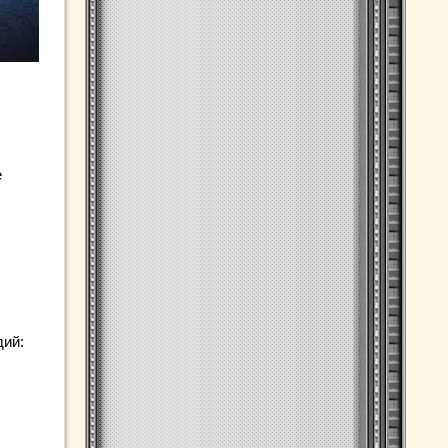
е
дий: