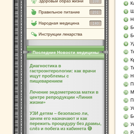
Здоровый образ жизни
108
К
Ш
Правильное питание
201
Н
Народная медицина
140
Б
Инструкции лекарства
Б
У
Т
Последние Новости медицины
К
Диагностика в
Т
гастроэнтерологии: как врачи
ищут проблемы с
Н
пищеварением
П
Лечение эндометриоза матки в
М
центре репродукции «Линия
П
жизни»
У
УЗИ детям – безопасно ли,
Б
зачем его назначают и как
пережить процедуру без драмы,
У
слёз и побега из кабинета 😅
Р