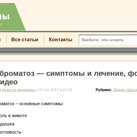
u
я
Все статьи
Контакты
броматоз — симптомы и лечение, ф
видео
:
Новости медицины
/ 24 Сен 2017 в 15:19
Рубрика:
Общие забол
оматоз – основные симптомы:
оль в животе
дышка
отливость