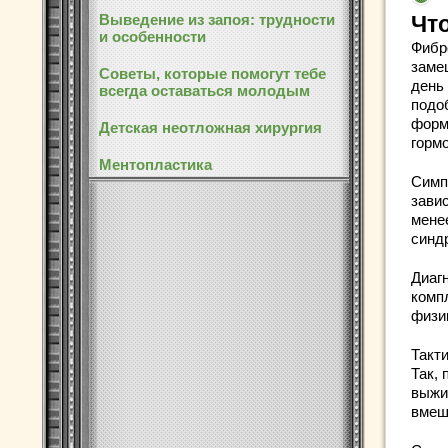
Выведение из запоя: трудности
Чт
и особенности
Фибр
заме
Советы, которые помогут тебе
день
всегда оставаться молодым
подо
форм
Детская неотложная хирургия
горм
Ментопластика
Симп
зави
мене
синд
Диаг
комп
физи
Такти
Так,
выжи
вмеш