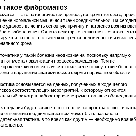
о такое фиброматоз
оматоз — это патологический процесс, во время которого, прои
щение нормальной мышечной ткани соединительной. На сегодн
 не удалось выяснить основную причину и патогенез возникнове
бного заболевания. Однако некоторые клиницисты считают, что 
ируется на фоне генетической предрасположенности и изменен
онального фона.
томатика у такой болезни неоднозначна, поскольку напрямую
сит от места локализации процесса замещения. Тем не
е практически во всех случаях отмечается присутствие болевог
рома и нарушение анатомической формы пораженной области.
ностика основывается на данных, полученных в ходе целого
лекса соответствующих мероприятий, к которому относится
кальный осмотр и лабораторно-инструментальные обследовани
ка терапии будет зависеть от степени распространенности пато
 по отношению к одним пациентам может быть назначена
дательная тактика, в то время как другим — необходимо враче
ательство.