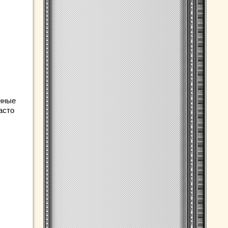
енные
асто