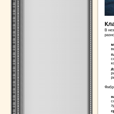
Кл
В не
разн
м
в
п
с
к
д
р
р
Фибро
н
с
з
с