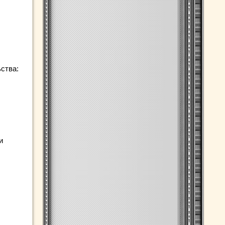
ства:
и