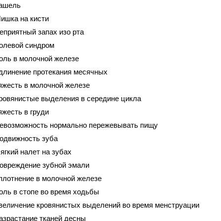
ашель
ишка на кисти
еприятный запах изо рта
олевой синдром
оль в молочной железе
длинение протекания месячных
яжесть в молочной железе
ровянистые выделения в середине цикла
яжесть в груди
евозможность нормально пережевывать пищу
одвижность зуба
ягкий налет на зубах
овреждение зубной эмали
плотнение в молочной железе
оль в стопе во время ходьбы
величение кровянистых выделений во время менструации
азрастание тканей десны