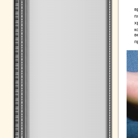
в
п
х
к
в
п