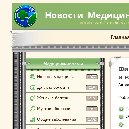
www.novosti-mediciny.r
Главна
Медицинские темы
Фи
и 
Новости медицины
1877
Автор
Детские болезни
216
Фибр
Женские болезни
215
Мужские болезни
Б
101
О
Общие заболевания
1782
П