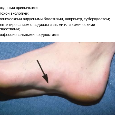
редными привычками;
лохой экологией;
роническими вирусными болезнями, например, туберкулезом;
онтактированием с радиоактивными или химическими
еществами;
рофессиональными вредностями.