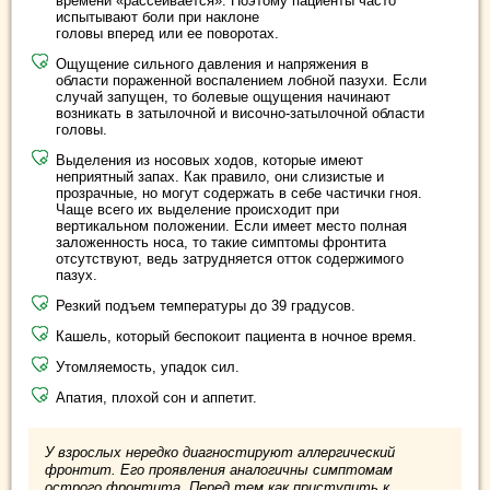
времени «рассеивается». Поэтому пациенты часто
испытывают боли при наклоне
головы вперед или ее поворотах.
Ощущение сильного давления и напряжения в
области пораженной воспалением лобной пазухи. Если
случай запущен, то болевые ощущения начинают
возникать в затылочной и височно-затылочной области
головы.
Выделения из носовых ходов, которые имеют
неприятный запах. Как правило, они слизистые и
прозрачные, но могут содержать в себе частички гноя.
Чаще всего их выделение происходит при
вертикальном положении. Если имеет место полная
заложенность носа, то такие симптомы фронтита
отсутствуют, ведь затрудняется отток содержимого
пазух.
Резкий подъем температуры до 39 градусов.
Кашель, который беспокоит пациента в ночное время.
Утомляемость, упадок сил.
Апатия, плохой сон и аппетит.
У взрослых нередко диагностируют аллергический
фронтит. Его проявления аналогичны симптомам
острого фронтита. Перед тем как приступить к