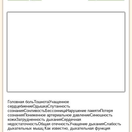
Головная больТошнотаУчащенное
сердцебиениеОдышкаСпутанность
сознанияСонливостьБессонницаНарушение памятиПотеря
сознанияПониженное артериальное давлениеСинюшность
кожиЗатрудненность дыханияСердечная
недостаточностьОбщая отечностьУчащение дыханияСлабость
дыхательных мышц Как известно, дыхательная функция