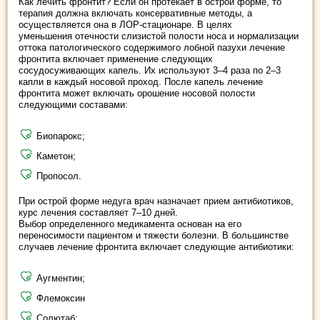
Как лечить фронтит? Если он протекает в острой форме, то
терапия должна включать консервативные методы, а
осуществляется она в ЛОР-стационаре. В целях
уменьшения отечности слизистой полости носа и нормализации
оттока патологического содержимого лобной пазухи лечение
фронтита включает применение следующих
сосудосуживающих капель. Их используют 3–4 раза по 2–3
капли в каждый носовой проход. После капель лечение
фронтита может включать орошение носовой полости
следующими составами:
Биопарокс;
Каметон;
Пропосол.
При острой форме недуга врач назначает прием антибиотиков,
курс лечения составляет 7–10 дней.
Выбор определенного медикамента основан на его
переносимости пациентом и тяжести болезни. В большинстве
случаев лечение фронтита включает следующие антибиотики:
Аугментин;
Флемоксин
Солютаб;