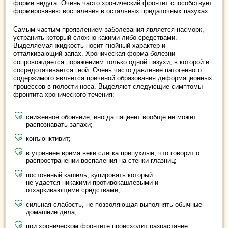
форме недуга. Очень часто хронический фронтит способствует
формированию воспаления в остальных придаточных пазухах.
Самым частым проявлением заболевания является насморк,
устранить который сложно какими-либо средствами.
Выделяемая жидкость носит гнойный характер и
отталкивающий запах. Хроническая форма болезни
сопровождается поражением только одной пазухи, в которой и
сосредотачивается гной. Очень часто давление патогенного
содержимого является причиной образования деформационных
процессов в полости носа. Выделяют следующие симптомы
фронтита хронического течения:
сниженное обоняние, иногда пациент вообще не может
распознавать запахи;
конъюнктивит;
в утреннее время веки слегка припухлые, что говорит о
распространении воспаления на стенки глазниц;
постоянный кашель, купировать который
не удается никакими противокашлевыми и
отхаркивающими средствами;
сильная слабость, не позволяющая выполнять обычные
домашние дела;
при хроническом фронтите происходит разрастание