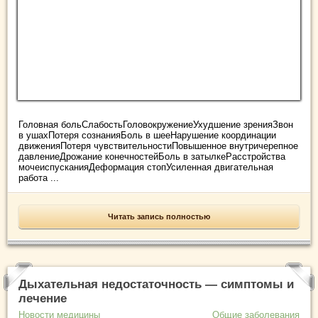
Головная больСлабостьГоловокружениеУхудшение зренияЗвон
в ушахПотеря сознанияБоль в шееНарушение координации
движенияПотеря чувствительностиПовышенное внутричерепное
давлениеДрожание конечностейБоль в затылкеРасстройства
мочеиспусканияДеформация стопУсиленная двигательная
работа ...
Читать запись полностью
Дыхательная недостаточность — симптомы и
лечение
Новости медицины
Общие заболевания