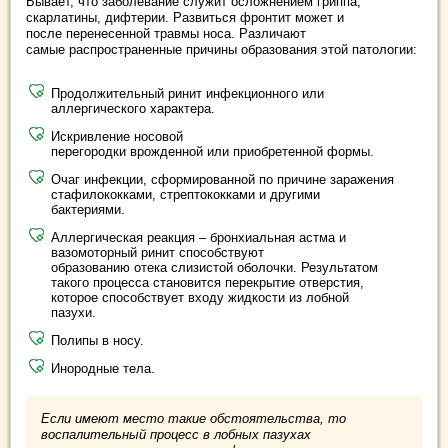
Бывает, что заболевание служит осложнением гриппа,
скарлатины, дифтерии. Развиться фронтит может и
после перенесенной травмы носа. Различают
самые распространенные причины образования этой патологии:
Продолжительный ринит инфекционного или
аллергического характера.
Искривление носовой
перегородки врожденной или приобретенной формы.
Очаг инфекции, сформированной по причине заражения
стафилококками, стрептококками и другими
бактериями.
Аллергическая реакция – бронхиальная астма и
вазомоторный ринит способствуют
образованию отека слизистой оболочки. Результатом
такого процесса становится перекрытие отверстия,
которое способствует входу жидкости из лобной
пазухи.
Полипы в носу.
Инородные тела.
Если имеют место такие обстоятельства, то
воспалительный процесс в лобных пазухах