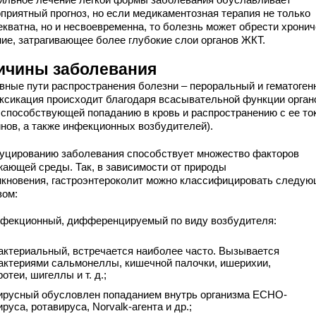
оприятный прогноз, но если медикаментозная терапия не только
екватна, но и несвоевременна, то болезнь может обрести хрони
ние, затрагивающее более глубокие слои органов ЖКТ.
ичины заболевания
вные пути распространения болезни – пероральный и гематоген
оксикация происходит благодаря всасывательной функции орган
 способствующей попаданию в кровь и распространению с ее то
инов, а также инфекционных возбудителей).
уцированию заболевания способствует множество факторов
жающей среды. Так, в зависимости от природы
икновения, гастроэнтероколит можно классифицировать следу
зом:
фекционный, дифференцируемый по виду возбудителя:
актериальный, встречается наиболее часто. Вызывается
актериями сальмонеллы, кишечной палочки, ишерихии,
ротеи, шигеллы и т. д.;
ирусный обусловлен попаданием внутрь организма ЕСНО-
ируса, ротавируса, Norvalk-агента и др.;