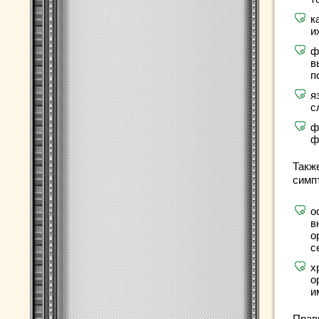
к
и
ф
в
п
я
с
ф
ф
Такж
симп
о
в
о
с
х
о
и
Прав