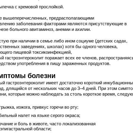
ыпечка с кремовой прослойкой.
е вышеперечисленных, предрасполагающими
явлению заболевания факторами являются присутствующие в
незе больного авитаминоз, анемии и ахилии.
стую при наличии в семье либо ином социуме (детских садах,
ственных заведениях, школах) хотя бы одного человека,
ющего пищевой токсикоинфекцией,
ый гастроэнтероколит поражает всех ее членов, распространяяс
едством употребления в пищу зараженных продуктов.
мптомы болезни
ый гастроэнтероколит имеет достаточно короткий инкубационн
од, длящийся от нескольких часов до 3–4 дней. При этом симпт
зни, которые можно наблюдать за столь короткое время, следу
трыжка, изжога, привкус горечи во рту;
бильный налет на языке серого окраса;
рчание и боль в животе, часто локализованная
 эпигастральной области;