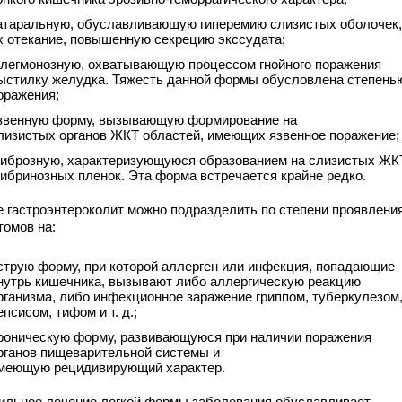
атаральную, обуславливающую гиперемию слизистых оболочек,
х отекание, повышенную секрецию экссудата;
легмонозную, охватывающую процессом гнойного поражения
ыстилку желудка. Тяжесть данной формы обусловлена степень
оражения;
звенную форму, вызывающую формирование на
лизистых органов ЖКТ областей, имеющих язвенное поражение;
иброзную, характеризующуюся образованием на слизистых ЖК
ибринозных пленок. Эта форма встречается крайне редко.
е гастроэнтероколит можно подразделить по степени проявлени
томов на:
струю форму, при которой аллерген или инфекция, попадающие
нутрь кишечника, вызывают либо аллергическую реакцию
рганизма, либо инфекционное заражение гриппом, туберкулезом
епсисом, тифом и т. д.;
роническую форму, развивающуюся при наличии поражения
рганов пищеварительной системы и
меющую рецидивирующий характер.
ильное лечение легкой формы заболевания обуславливает