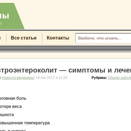
u
я
Все статьи
Контакты
строэнтероколит — симптомы и лече
:
Новости медицины
/ 18 Авг 2017 в 11:26
Рубрика:
Общие забол
оловная боль
отеря веса
ошнота
овышенная температура
оль в животе