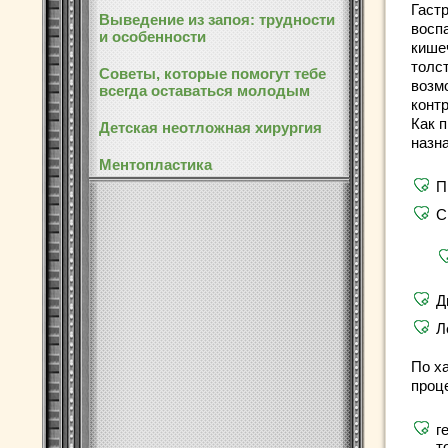
Гаст
Выведение из запоя: трудности
восп
и особенности
кише
толс
Советы, которые помогут тебе
возм
всегда оставаться молодым
конт
Как п
Детская неотложная хирургия
назн
Ментопластика
П
С
Д
Л
По х
проц
г
т