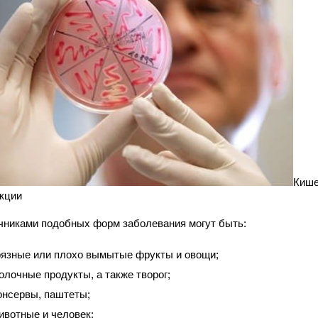
Киш
кции
чниками подобных форм заболевания могут быть:
рязные или плохо вымытые фрукты и овощи;
олочные продукты, а также творог;
онсервы, паштеты;
ивотные и человек;