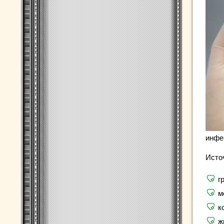
инфе
Исто
г
м
к
ж