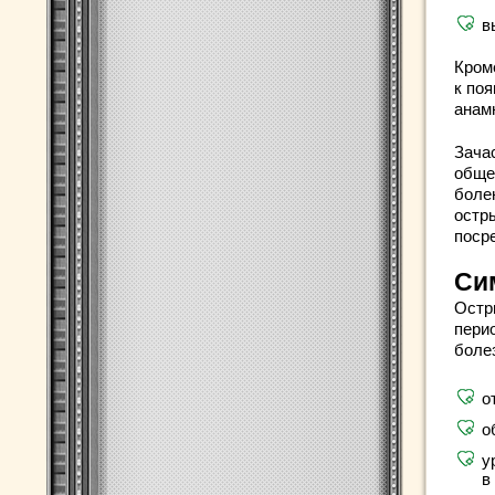
в
Кром
к по
анам
Зача
обще
боле
остр
поср
Си
Остр
пери
боле
о
о
у
в