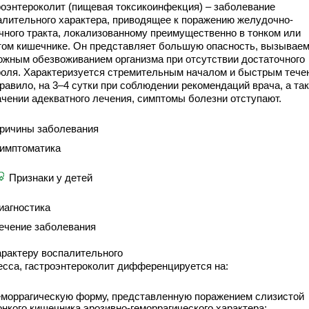
роэнтероколит (пищевая токсикоинфекция) – заболевание
алительного характера, приводящее к поражению желудочно-
чного тракта, локализованному преимущественно в тонком или
том кишечнике. Он представляет большую опасность, вызывае
ожным обезвоживанием организма при отсутствии достаточного
роля. Характеризуется стремительным началом и быстрым тече
равило, на 3–4 сутки при соблюдении рекомендаций врача, а та
ачении адекватного лечения, симптомы болезни отступают.
ричины заболевания
имптоматика
Признаки у детей
иагностика
ечение заболевания
арактеру воспалительного
есса, гастроэнтероколит дифференцируется на:
еморрагическую форму, представленную поражением слизистой
онкого кишечника эрозивно-геморрагического характера;