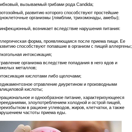
рибковый, вызываемый грибами рода Candida;
ротозойный, развитию которого способствуют простейшие
дноклеточные организмы (лямблии, трихомонады, амебы);
инфекционный, возникает вследствие нарушения питания:
ллергическая форма, проявляющаяся после приема пищи. Ее
азвитию способствуют попавшие в организм с пищей аллергены;
лкогольная интоксикация;
травление организма вследствие попадания в него ядов и
яжелых металлов;
нтоксикация кислотами либо щелочами;
едикаментозное отравление диуретином и производными
алициловой кислоты;
ерациональное и однообразное питание, характеризующееся
ерееданиями, злоупотреблением холодной и острой пищей,
ереизбытком в рационе углеводов, жиров, клетчатки, а также
арушением частоты приема еды.