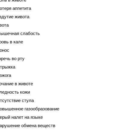
отеря аппетита
здутие живота
вота
ышечная слабость
ровь в кале
онос
оречь во рту
трыжка
зжога
рчание в животе
ледность кожи
тсутствие стула
овышенное газообразование
ерый налет на языке
арушение обмена веществ