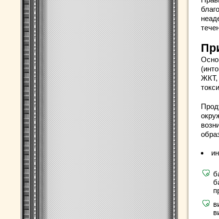
благ
неад
тече
Пр
Осно
(инт
ЖКТ,
токс
Прод
окру
возн
обра
ин
б
б
п
в
в