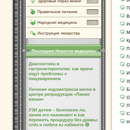
Здоровый образ жизни
108
П
Правильное питание
201
В
Народная медицина
140
Р
М
Инструкции лекарства
К
П
Последние Новости медицины
Г
Диагностика в
О
гастроэнтерологии: как врачи
И
ищут проблемы с
пищеварением
У
Лечение эндометриоза матки в
Б
центре репродукции «Линия
О
жизни»
П
УЗИ детям – безопасно ли,
С
зачем его назначают и как
пережить процедуру без драмы,
Н
слёз и побега из кабинета 😅