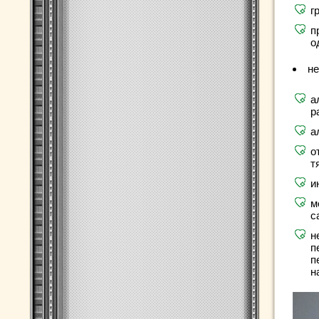
г
п
о
не
а
р
а
о
т
и
м
с
н
п
п
н