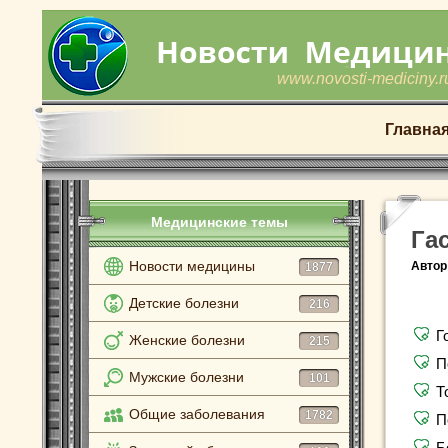
www.novosti-mediciny.r
Главна
Медицинские темы
Га
Новости медицины
Автор
1877
Детские болезни
216
Г
Женские болезни
215
П
Мужские болезни
101
Т
Общие заболевания
1782
П
Б