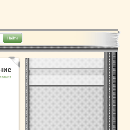
ние
евания