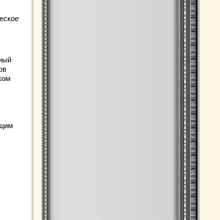
ческое
ный
ов
ком
ющим