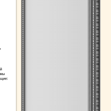
ь
ый
омы
ющие: