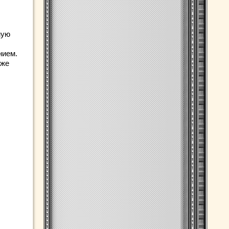
мую
нием.
кже