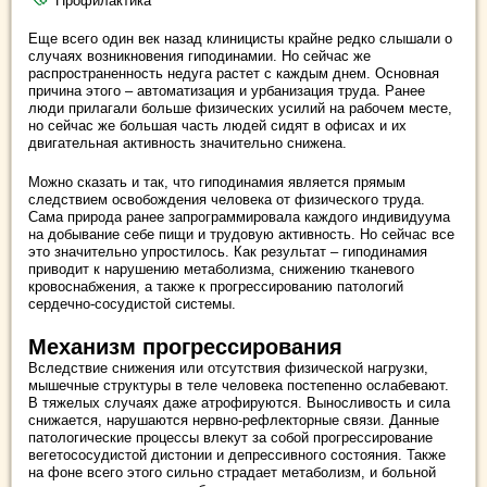
Профилактика
Еще всего один век назад клиницисты крайне редко слышали о
случаях возникновения гиподинамии. Но сейчас же
распространенность недуга растет с каждым днем. Основная
причина этого – автоматизация и урбанизация труда. Ранее
люди прилагали больше физических усилий на рабочем месте,
но сейчас же большая часть людей сидят в офисах и их
двигательная активность значительно снижена.
Можно сказать и так, что гиподинамия является прямым
следствием освобождения человека от физического труда.
Сама природа ранее запрограммировала каждого индивидуума
на добывание себе пищи и трудовую активность. Но сейчас все
это значительно упростилось. Как результат – гиподинамия
приводит к нарушению метаболизма, снижению тканевого
кровоснабжения, а также к прогрессированию патологий
сердечно-сосудистой системы.
Механизм прогрессирования
Вследствие снижения или отсутствия физической нагрузки,
мышечные структуры в теле человека постепенно ослабевают.
В тяжелых случаях даже атрофируются. Выносливость и сила
снижается, нарушаются нервно-рефлекторные связи. Данные
патологические процессы влекут за собой прогрессирование
вегетососудистой дистонии и депрессивного состояния. Также
на фоне всего этого сильно страдает метаболизм, и больной