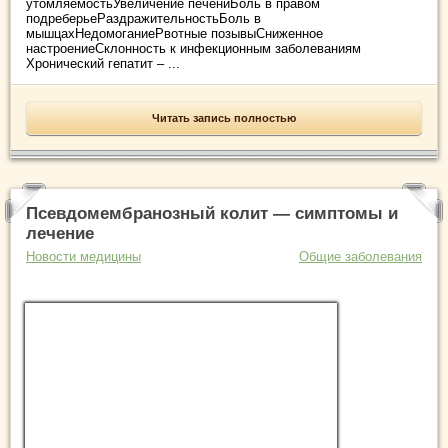
утомляемостьУвеличение печениБоль в правом
подреберьеРаздражительностьБоль в
мышцахНедомоганиеРвотные позывыСниженное
настроениеСклонность к инфекционным заболеваниям
Хронический гепатит – ...
Читать запись полностью
Псевдомембранозный колит — симптомы и
лечение
Новости медицины
Общие заболевания