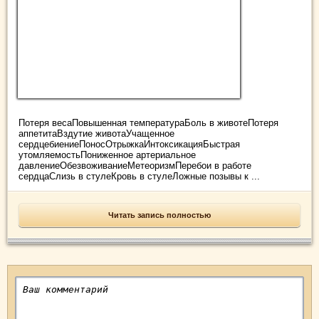
Потеря весаПовышенная температураБоль в животеПотеря
аппетитаВздутие животаУчащенное
сердцебиениеПоносОтрыжкаИнтоксикацияБыстрая
утомляемостьПониженное артериальное
давлениеОбезвоживаниеМетеоризмПеребои в работе
сердцаСлизь в стулеКровь в стулеЛожные позывы к ...
Читать запись полностью