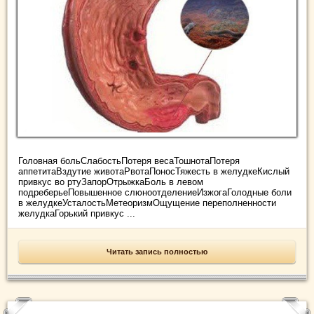
Головная больСлабостьПотеря весаТошнотаПотеря
аппетитаВздутие животаРвотаПоносТяжесть в желудкеКислый
привкус во ртуЗапорОтрыжкаБоль в левом
подреберьеПовышенное слюноотделениеИзжогаГолодные боли
в желудкеУсталостьМетеоризмОщущение переполненности
желудкаГорький привкус ...
Читать запись полностью