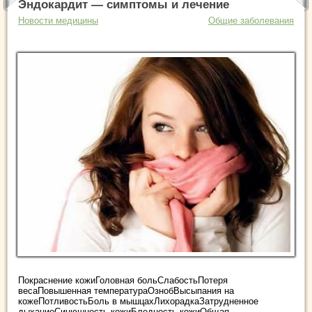
Эндокардит — симптомы и лечение
Новости медицины
Общие заболевания
Покраснение кожиГоловная больСлабостьПотеря
весаПовышенная температураОзнобВысыпания на
кожеПотливостьБоль в мышцахЛихорадкаЗатрудненное
дыханиеСинюшность кожиБледность кожиОбщая