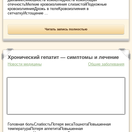
отечностьМелкие кровоизлияния слизистойПодкожные
кровоизлиянияДрожь в телеКровоизлияния в
сетчаткуИстощение ...
Читать запись полностью
Хронический гепатит — симптомы и лечение
Новости медицины
Общие заболевания
Головная больСлабостьПотеря весаТошнотаПовышенная
температураПотеря аппетитаПовышенная