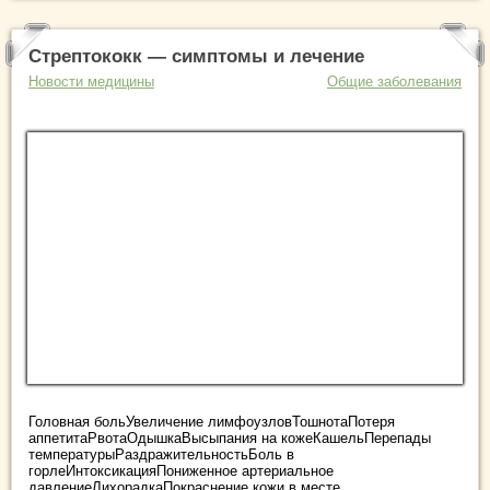
Стрептококк — симптомы и лечение
Новости медицины
Общие заболевания
Головная больУвеличение лимфоузловТошнотаПотеря
аппетитаРвотаОдышкаВысыпания на кожеКашельПерепады
температурыРаздражительностьБоль в
горлеИнтоксикацияПониженное артериальное
давлениеЛихорадкаПокраснение кожи в месте