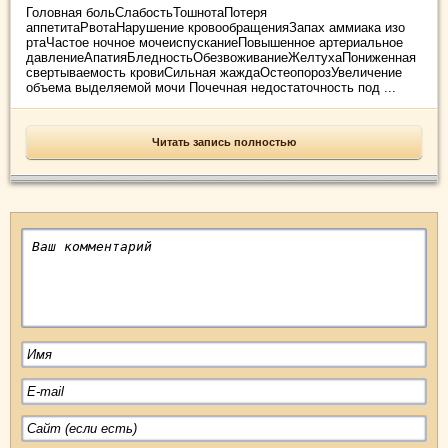
Головная больСлабостьТошнотаПотеря
аппетитаРвотаНарушение кровообращенияЗапах аммиака изо
ртаЧастое ночное мочеиспусканиеПовышенное артериальное
давлениеАпатияБледностьОбезвоживаниеЖелтухаПониженная
свертываемость кровиСильная жаждаОстеопорозУвеличение
объема выделяемой мочи Почечная недостаточность под ...
Читать запись полностью