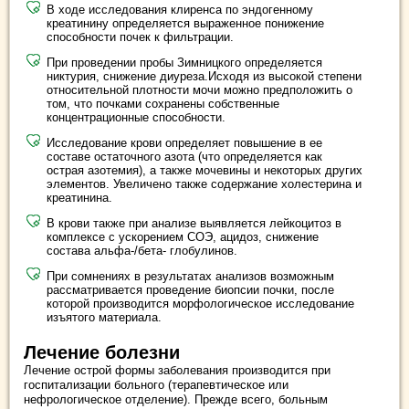
В ходе исследования клиренса по эндогенному
креатинину определяется выраженное понижение
способности почек к фильтрации.
При проведении пробы Зимницкого определяется
никтурия, снижение диуреза.Исходя из высокой степени
относительной плотности мочи можно предположить о
том, что почками сохранены собственные
концентрационные способности.
Исследование крови определяет повышение в ее
составе остаточного азота (что определяется как
острая азотемия), а также мочевины и некоторых других
элементов. Увеличено также содержание холестерина и
креатинина.
В крови также при анализе выявляется лейкоцитоз в
комплексе с ускорением СОЭ, ацидоз, снижение
состава альфа-/бета- глобулинов.
При сомнениях в результатах анализов возможным
рассматривается проведение биопсии почки, после
которой производится морфологическое исследование
изъятого материала.
Лечение болезни
Лечение острой формы заболевания производится при
госпитализации больного (терапевтическое или
нефрологическое отделение). Прежде всего, больным