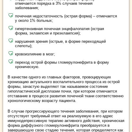
отмечается порядка в 3% случаев течения
заболевания;
почечная недостаточность (острая форма) – отмечается
у около 1% больных;
гипертензивная почечная энцефалопатия (острая
форма, эклампсия и преэклампсия);
нарушения зрения (острые, в форме переходящей
слепоты);
кровоизлияние в мозг;
переход острой формы гломерулонефрита в форму
хроническую.
В качестве одного из главных факторов, провоцирующих
хронизацию актуального воспалительного процесса из острой
формы, зачастую выделяют так называемое состояние
гипопластической дисплазии почки, при котором отмечается
отставание в процессе развития почечной ткани соответственно
хронологическому возрасту пациента.
В случае прогрессирующего течения заболевания, при котором
отсутствует требуемый ответ на реализуемую в его адрес
иммунодепрессивную терапию активного действия, хроническая
форма диффузного гломерулонефрита преобразуется в
завершающую свою стадию течения, которая определяется как