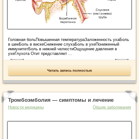
Головная больПовышенная температураЗаложенность ухаБоль
в шееБоль в вискеСнижение слухаБоль в ухеПониженный
иммунитетБоль в нижней челюстиОщущение давления в
ухеГлухота Отит представляет ...
Читать запись полностью
Тромбоэмболия — симптомы и лечение
Новости медицины
Общие заболевания