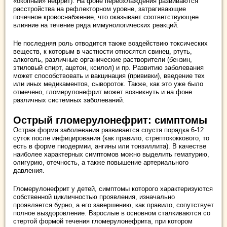
«окопный» нефрит). На фоне переохлаждения развиваются
расстройства на рефлекторном уровне, затрагивающие
почечное кровоснабжение, что оказывает соответствующее
влияние на течение ряда иммунологических реакций.
Не последняя роль отводится также воздействию токсических
веществ, к которым в частности относятся свинец, ртуть,
алкоголь, различные органические растворители (бензин,
этиловый спирт, ацетон, ксилол) и пр. Развитию заболевания
может способствовать и вакцинация (прививки), введение тех
или иных медикаментов, сывороток. Также, как это уже было
отмечено, гломерулонефрит может возникнуть и на фоне
различных системных заболеваний.
Острый гломерулонефрит: симптомы
Острая форма заболевания развивается спустя порядка 6-12
суток после инфицирования (как правило, стрептококкового, то
есть в форме пиодермии, ангины или тонзиллита). В качестве
наиболее характерных симптомов можно выделить гематурию,
олигурию, отечность, а также повышение артериального
давления.
Гломерулонефрит у детей, симптомы которого характеризуются
собственной цикличностью проявления, изначально
проявляется бурно, а его завершению, как правило, сопутствует
полное выздоровление. Взрослые в основном сталкиваются со
стертой формой течения гломерулонефрита, при котором