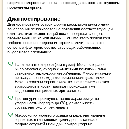
вторично-сморщенная почка, сопровождаясь соответствующим
поражением органа.
Диагностирование
Диагностирование острой формы рассматриваемого нами
заболевания основывается на появлении соответствующей
симптоматики, возникающей после предшествующего
перенесения ОРВИ или ангины. Помимо этого проводятся
лабораторные исследования (крови и мочи), в качестве
основных факторов, соответствующих заболеванию,
выделяются следующие:
Наличие в мочи крови (гематурия). Моча, как ранее
было отмечено, сходна с «мясными помоями» либо
становится темно-коричневой/черной. Микрогематурия
не всегда сопровождается изменением цвета мочи.
Начало болезни характеризуется появлением свежих
эритроцитов в крови, дальше происходит уже
выделение выщелочных эритроцитов.
Протеинурия преимущественно характеризуется
умеренность (порядка до 6%), длительность
составляет около трех недель.
Микроскопия мочевого осадка определяет наличие
зернистых и гиалиновых цилиндров, в случае с
макрогеметурией цилиндры эритроцитарные.