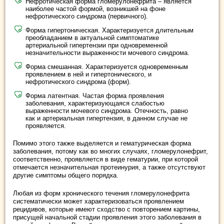
Нефротическая форма гломерулонефрита – является
наиболее частой формой, возникшей на фоне
нефротического синдрома (первичного).
Форма гипертоническая. Характеризуется длительным
преобладанием в актуальной симптоматике
артериальной гипертензии при одновременной
незначительности выраженности мочевого синдрома.
Форма смешанная. Характеризуется одновременным
проявлением в ней и гипертонического, и
нефротического синдрома (форм).
Форма латентная. Частая форма проявления
заболевания, характеризующаяся слабостью
выраженности мочевого синдрома. Отечность, равно
как и артериальная гипертензия, в данном случае не
проявляется.
Помимо этого также выделяется и гематурическая форма
заболевания, потому как во многих случаях, гломерулонефрит,
соответственно, проявляется в виде гематурии, при которой
отмечается незначительная протеинурия, а также отсутствуют
другие симптомы общего порядка.
Любая из форм хронического течения гломерулонефрита
систематически может характеризоваться проявлением
рецидивов, которые имеют сходство с повторением картины,
присущей начальной стадии проявления этого заболевания в