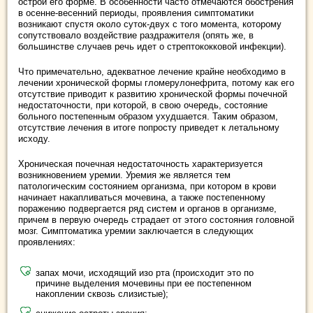
острой его форме. В особенности часто отмечаются обострения
в осенне-весенний периоды, проявления симптоматики
возникают спустя около суток-двух с того момента, которому
сопутствовало воздействие раздражителя (опять же, в
большинстве случаев речь идет о стрептококковой инфекции).
Что примечательно, адекватное лечение крайне необходимо в
лечении хронической формы гломерулонефрита, потому как его
отсутствие приводит к развитию хронической формы почечной
недостаточности, при которой, в свою очередь, состояние
больного постепенным образом ухудшается. Таким образом,
отсутствие лечения в итоге попросту приведет к летальному
исходу.
Хроническая почечная недостаточность характеризуется
возникновением уремии. Уремия же является тем
патологическим состоянием организма, при котором в крови
начинает накапливаться мочевина, а также постепенному
поражению подвергается ряд систем и органов в организме,
причем в первую очередь страдает от этого состояния головной
мозг. Симптоматика уремии заключается в следующих
проявлениях:
запах мочи, исходящий изо рта (происходит это по
причине выделения мочевины при ее постепенном
накоплении сквозь слизистые);