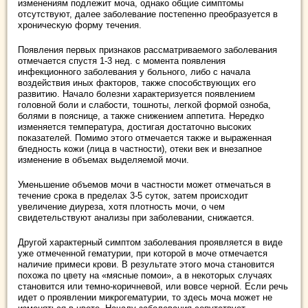
изменениям подлежит моча, однако общие симптомы
отсутствуют, далее заболевание постепенно преобразуется в
хроническую форму течения.
Появления первых признаков рассматриваемого заболевания
отмечается спустя 1-3 нед. с момента появления
инфекционного заболевания у больного, либо с начала
воздействия иных факторов, также способствующих его
развитию. Начало болезни характеризуется появлением
головной боли и слабости, тошноты, легкой формой озноба,
болями в пояснице, а также снижением аппетита. Нередко
изменяется температура, достигая достаточно высоких
показателей. Помимо этого отмечается также и выраженная
бледность кожи (лица в частности), отеки век и внезапное
изменение в объемах выделяемой мочи.
Уменьшение объемов мочи в частности может отмечаться в
течение срока в пределах 3-5 суток, затем происходит
увеличение диуреза, хотя плотность мочи, о чем
свидетельствуют анализы при заболевании, снижается.
Другой характерный симптом заболевания проявляется в виде
уже отмеченной гематурии, при которой в моче отмечается
наличие примеси крови. В результате этого моча становится
похожа по цвету на «мясные помои», а в некоторых случаях
становится или темно-коричневой, или вовсе черной. Если речь
идет о проявлении микрогематурии, то здесь моча может не