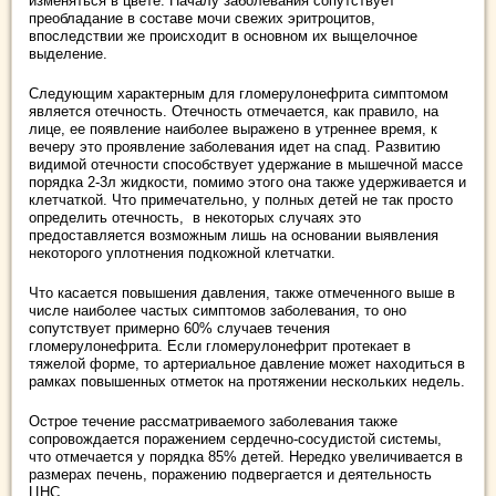
изменяться в цвете. Началу заболевания сопутствует
преобладание в составе мочи свежих эритроцитов,
впоследствии же происходит в основном их выщелочное
выделение.
Следующим характерным для гломерулонефрита симптомом
является отечность. Отечность отмечается, как правило, на
лице, ее появление наиболее выражено в утреннее время, к
вечеру это проявление заболевания идет на спад. Развитию
видимой отечности способствует удержание в мышечной массе
порядка 2-3л жидкости, помимо этого она также удерживается и
клетчаткой. Что примечательно, у полных детей не так просто
определить отечность, в некоторых случаях это
предоставляется возможным лишь на основании выявления
некоторого уплотнения подкожной клетчатки.
Что касается повышения давления, также отмеченного выше в
числе наиболее частых симптомов заболевания, то оно
сопутствует примерно 60% случаев течения
гломерулонефрита. Если гломерулонефрит протекает в
тяжелой форме, то артериальное давление может находиться в
рамках повышенных отметок на протяжении нескольких недель.
Острое течение рассматриваемого заболевания также
сопровождается поражением сердечно-сосудистой системы,
что отмечается у порядка 85% детей. Нередко увеличивается в
размерах печень, поражению подвергается и деятельность
ЦНС.