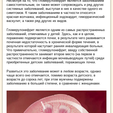
Несмотря на то, что гломерулонефрит является заболеванием
самостоятельным, он также может сопровождать и ряд других
системных заболеваний, выступая в них в качестве одного из
симптомов. К таким заболеваниям в частности относится
красная волчанка, инфекционный эндокардит, геморрагический
васкулит, а также ряд других их видов.
Гломерулонефрит является одним из самых распространенных
заболеваний, отмечаемых у детей. Здесь, как и в целом,
поражению подвергаются почки, в результате чего развивается
почечная недостаточность в хронической форме течения, в
результате которой наступает ранняя инвалидизация больных.
Что примечательно, гломерулонефрит, ввиду собственной
распространенности занимает второе место (на первом в
частности отмечаются инфекции мочевыводящих путей) среди
приобретенных детских заболеваний, поражающих почки.
Развиться это заболевание может в любом возрасте, однако
чаще всего оно отмечается, помимо возраста детского, в
возрасте до сорока лет, при этом мужчины подвержены
заболеванию в большей степени, в сравнении с женщинами.