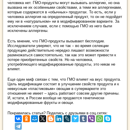
человека нет. ГМО-продукты могут вызывать аллергию, но она
вызвана не их особенными свойствами, а теми же аллергенами,
которые содержатся в «обычных» продуктах. То есть, если у
человека аллергия на определенный продукт, то он не подойдет
ему ни в «натуральном» ни в модифицированном варианте. За
исключением случаев, если с помощью ГМО из него были
исключены аллергены.
Есть мнение, что ГМО-продукты вызывают бесплодие.
Исследователи уверяют, что не так – во время селекции
продукцию действительно нередко лишают возможности
размножаться самостоятельно, так как это может привести к
потере приобретенных свойств. Но на человека,
употребляющего модифицированные продукты, это никак не
влияет.
Еще один миф связан с тем, что ГМО влияет на вкус продукта.
Цель модификации состоит в улучшении свойств продукта и к
невкусным «пластиковым» овощам в супермаркете это
отношения не имеет – здесь работают совсем другие причины.
И, кстати, в России вообще не продаются генетически
модифицированные фрукты и овощи.
Понравилась статья? Поделись с друзьями в соц.сетях: