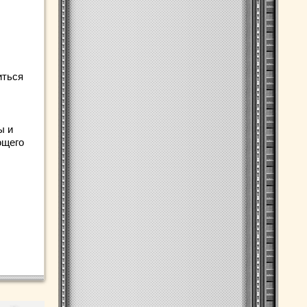
иться
ы и
ющего