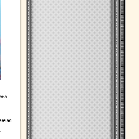
ена
вечая
т