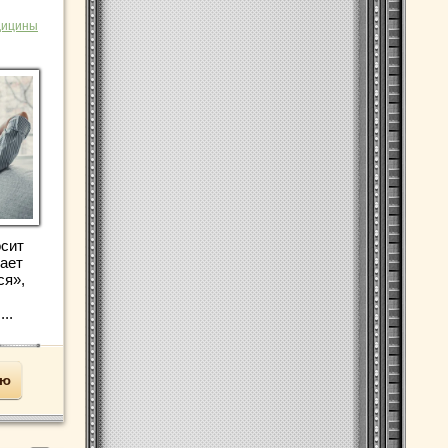
дицины
осит
ает
ся»,
..
ью