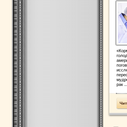
«Кор
голод
амер
погов
иссл
пере
мудр
рак ..
Чит