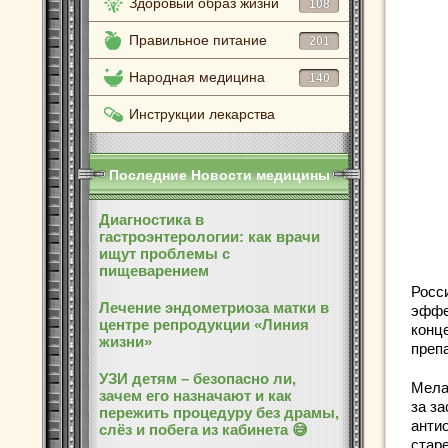
Здоровый образ жизни
108
Правильное питание
201
Народная медицина
140
Инструкции лекарства
Последние Новости медицины
Диагностика в
гастроэнтерологии: как врачи
ищут проблемы с
пищеварением
Росс
Лечение эндометриоза матки в
эффе
центре репродукции «Линия
конц
жизни»
преп
УЗИ детям – безопасно ли,
Мела
зачем его назначают и как
за з
пережить процедуру без драмы,
анти
слёз и побега из кабинета 😅
стар