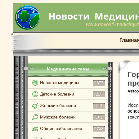
www.novosti-mediciny.r
Главна
Медицинские темы
Го
пр
Новости медицины
1877
Автор
Детские болезни
216
Иссл
Женские болезни
215
осно
токс
Мужские болезни
101
Общие заболевания
1782