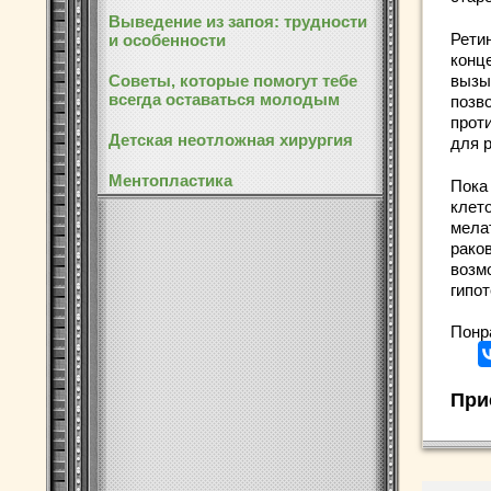
Выведение из запоя: трудности
Рети
и особенности
конц
Советы, которые помогут тебе
вызы
всегда оставаться молодым
позв
прот
Детская неотложная хирургия
для 
Ментопластика
Пока
клет
мела
раков
возм
гипо
Понр
При