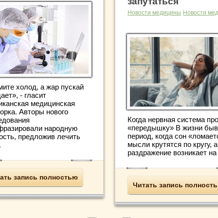
запутаться
Новости медицины
Новости ме
мите холод, а жар пускай
ает», - гласит
иканская медицинская
орка. Авторы нового
Когда нервная система пр
едования
«передышку» В жизни быв
фразировали народную
период, когда сон «ломает
ость, предложив лечить
мысли крутятся по кругу, а
.
раздражение возникает на .
ать запись полностью
Читать запись полност