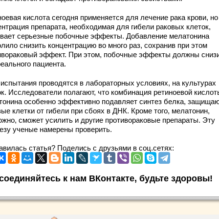
ноевая кислота сегодня применяется для лечение рака крови, но
ентрация препарата, необходимая для гибели раковых клеток,
вает серьезные побочные эффекты. Добавление мелатонина
олило снизить концентрацию во много раз, сохранив при этом
ивораковый эффект. При этом, побочные эффекты должны сниз
реального пациента.
 испытания проводятся в лабораторных условиях, на культурах
ок. Исследователи полагают, что комбинация ретиноевой кислот
тонина особенно эффективно подавляет синтез белка, защища
ые клетки от гибели при сбоях в ДНК. Кроме того, мелатонин,
ожно, сможет усилить и другие противораковые препараты. Эту
тезу ученые намерены проверить.
авилась статья? Поделись с друзьями в соц.сетях:
соединяйтесь к нам ВКонтакте, будьте здоровы!