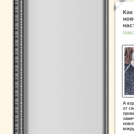
Как
нов
нас
Новос
А вз
от св
прове
заме
новог
вокруг