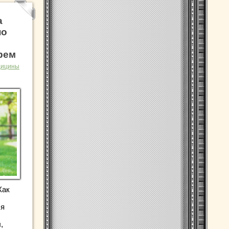
а
но
рем
дицины
Как
ля
,