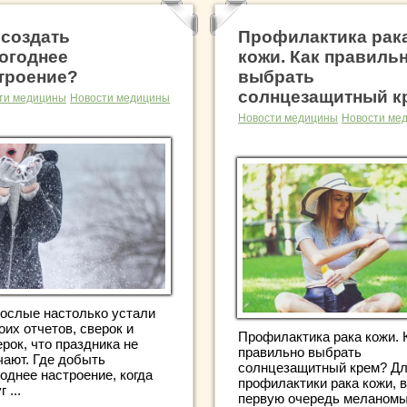
 создать
Профилактика рак
огоднее
кожи. Как правиль
троение?
выбрать
солнцезащитный к
ти медицины
Новости медицины
Новости медицины
Новости ме
рослые настолько устали
оих отчетов, сверок и
Профилактика рака кожи. 
рок, что праздника не
правильно выбрать
чают. Где добыть
солнцезащитный крем? Д
однее настроение, когда
профилактики рака кожи, в
 ...
первую очередь меланомы