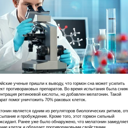
ийские ученые пришли к выводу, что гормон сна может усилить
кт противораковых препаратов. Во время испытания была сниж
ентрация ретиноевой кислоты, но добавлен мелатонин. Такой
арат помог уничтожить 70% раковых клеток.
тонин является одним из регуляторов биологических ритмов, от
асыпание и пробуждение. Кроме того, этот гормон сильный
оксидант. Ранее уже было обнаружено, что мелатонин замедляе
ение клеток и обладает противораковыми свойствами.