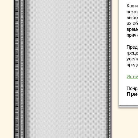
Как 
неко
выбо
их о
врем
прич
Пред
грец
увел
пред
Исто
Понр
При