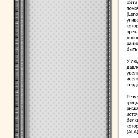
«Эти
помо
(Len
униве
кото
ореха
допо
рацио
быть
У лю
давл
увел
иссл
серд
Резу
грец
риска
исто
белка
кото
(ALA)