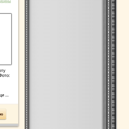
дицины
оту
Фото:
и ...
ью