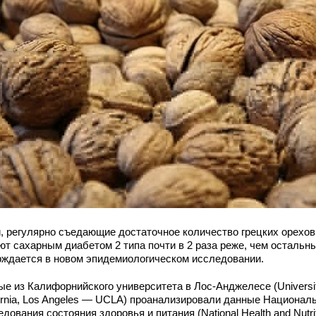
, регулярно съедающие достаточное количество грецких орехов
ют сахарным диабетом 2 типа почти в 2 раза реже, чем остальн
рждается в новом эпидемиологическом исследовании.
ые из Калифорнийского университета в Лос-Анджелесе (Universit
fornia, Los Angeles — UCLA) проанализировали данные Национал
дования состояния здоровья и питания (National Health and Nutri