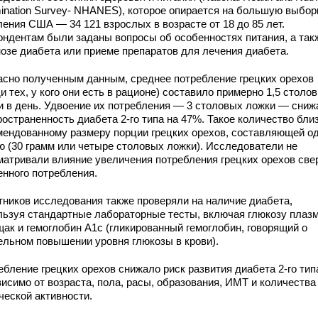
ination Survey- NHANES), которое опирается на большую выбор
ления США — 34 121 взрослых в возрасте от 18 до 85 лет.
ондентам были заданы вопросы об особенностях питания, а так
нозе диабета или приеме препаратов для лечения диабета.
асно полученным данным, среднее потребление грецких орехов
и тех, у кого они есть в рационе) составило примерно 1,5 столо
и в день. Удвоение их потребления — 3 столовых ложки — сниж
остраненность диабета 2-го типа на 47%. Такое количество близ
мендованному размеру порции грецких орехов, составляющей о
ю (30 грамм или четыре столовых ложки). Исследователи не
матривали влияние увеличения потребления грецких орехов све
енного потребления.
тников исследования также проверяли на наличие диабета,
льзуя стандартные лабораторные тесты, включая глюкозу плаз
щак и гемоглобин A1c (гликированный гемоглобин, говорящий о
ельном повышении уровня глюкозы в крови).
ебление грецких орехов снижало риск развития диабета 2-го тип
висимо от возраста, пола, расы, образования, ИМТ и количества
ческой активности.