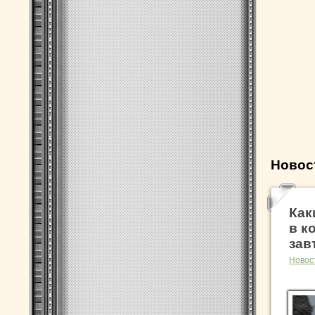
Новос
Как
в к
зав
Новос