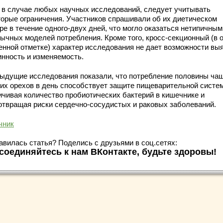
и в случае любых научных исследований, следует учитывать
торые ограничения. Участников спрашивали об их диетическом
ре в течение одного-двух дней, что могло оказаться нетипичным
бычных моделей потребления. Кроме того, кросс-секционный (в 
енной отметке) характер исследования не дает возможности вы
инность и изменяемость.
ыдущие исследования показали, что потребление половины ча
ких орехов в день способствует защите пищеварительной систе
ичивая количество пробиотических бактерий в кишечнике и
отвращая риски сердечно-сосудистых и раковых заболеваний.
чник
авилась статья? Поделись с друзьями в соц.сетях:
соединяйтесь к нам ВКонтакте, будьте здоровы!