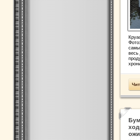
Круа
Фото:
самы
весь
прод
хрони
Чит
Бум
ход
ожи