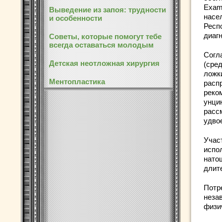
Exam
Выведение из запоя: трудности
насе
и особенности
Респ
диаг
Советы, которые помогут тебе
всегда оставаться молодым
Согл
Детская неотложная хирургия
(сред
ложк
Ментопластика
распр
реко
унци
расс
удво
Учас
испо
нато
длит
Потр
неза
физи