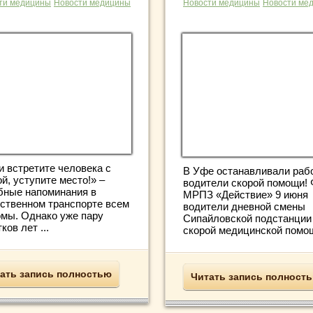
ти медицины
Новости медицины
Новости медицины
Новости ме
и встретите человека с
В Уфе останавливали раб
й, уступите место!» –
водители скорой помощи! 
бные напоминания в
МРПЗ «Действие» 9 июня
ственном транспорте всем
водители дневной смены
омы. Однако уже пару
Сипайловской подстанции
ков лет ...
скорой медицинской помощ
ать запись полностью
Читать запись полност