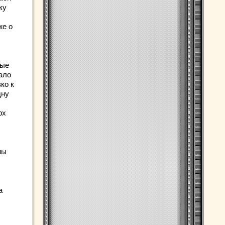
ку
же о
вые
ало
ко к
дну
рх
мы
а