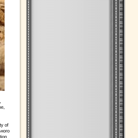
,
ые,
y of
ьного
tion