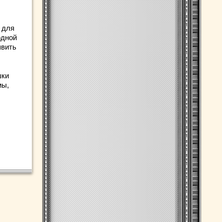
 для
одной
явить
шки
мы,