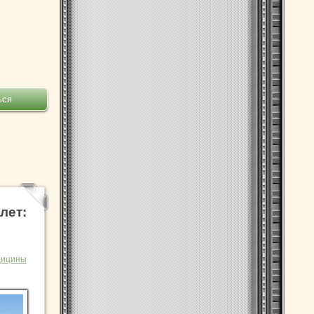
лет:
дицины