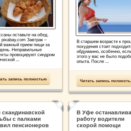
ссаны оставьте на обед.
 pixabay.com Завтрак –
В старшем возрасте к про
й важный прием пищи за
похудения стоит подходит
 день. Неправильные
обдуманно, особенно, есл
укты провоцируют синдром
этого у вас не было подоб
ческой ...
опыта. После ...
ать запись полностью
Читать запись полност
 скандинавской
В Уфе останавлив
ьбы с палками
работу водители
вил пенсионеров
скорой помощи