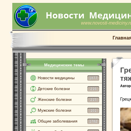
www.novosti-mediciny.r
Главна
Медицинские темы
Гр
тя
Новости медицины
1877
Автор
Детские болезни
216
Грец
Женские болезни
215
Мужские болезни
101
Общие заболевания
1782