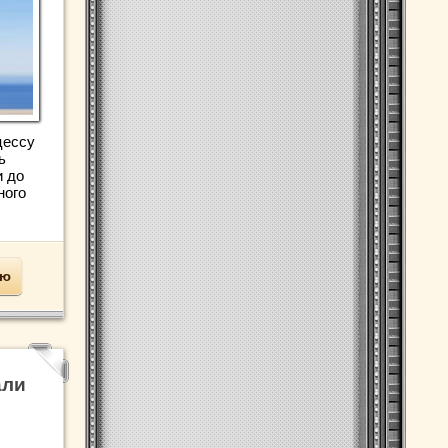
цессу
ь
и до
ного
ью
али