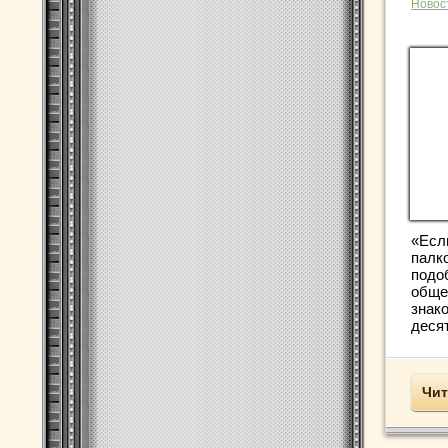
Новос
«Есл
палко
подо
обще
знак
десят
Чит