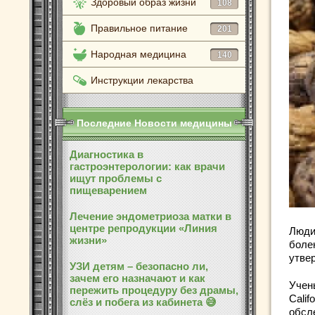
Здоровый образ жизни
108
Правильное питание
201
Народная медицина
140
Инструкции лекарства
Последние Новости медицины
Диагностика в
гастроэнтерологии: как врачи
ищут проблемы с
пищеварением
Лечение эндометриоза матки в
центре репродукции «Линия
Люди
жизни»
боле
утве
УЗИ детям – безопасно ли,
зачем его назначают и как
Учен
пережить процедуру без драмы,
Cali
слёз и побега из кабинета 😅
обсле