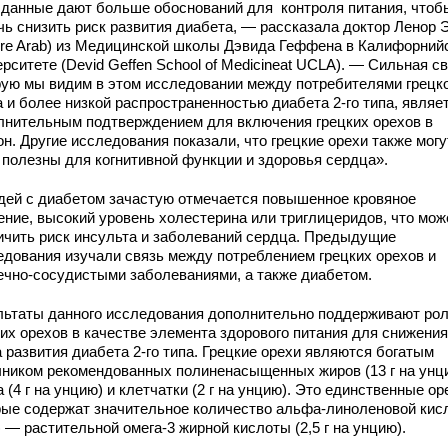
 данные дают больше обоснований для контроля питания, чтоб
чь снизить риск развития диабета, — рассказала доктор Ленор 
ore Arab) из Медицинской школы Дэвида Геффена в Калифорний
рситете (Devid Geffen School of Medicineat UCLA). — Сильная св
рую мы видим в этом исследовании между потребителями грецк
 и более низкой распространенностью диабета 2-го типа, являе
лнительным подтверждением для включения грецких орехов в
н. Другие исследования показали, что грецкие орехи также могу
 полезны для когнитивной функции и здоровья сердца».
дей с диабетом зачастую отмечается повышенное кровяное
ение, высокий уровень холестерина или триглицеридов, что мож
ичить риск инсульта и заболеваний сердца. Предыдущие
едования изучали связь между потреблением грецких орехов и
ечно-сосудистыми заболеваниями, а также диабетом.
льтаты данного исследования дополнительно поддерживают ро
ких орехов в качестве элемента здорового питания для снижения
 развития диабета 2-го типа. Грецкие орехи являются богатым
чником рекомендованных полиненасыщенных жиров (13 г на унц
 (4 г на унцию) и клетчатки (2 г на унцию). Это единственные ор
рые содержат значительное количество альфа-линоленовой кис
 — растительной омега-3 жирной кислоты (2,5 г на унцию).