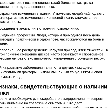
озрастает риск возникновения такой болезни, как грыжа
оясничного отдела позвоночника.
озрастные изменения в тканях. У пожилых людей наблюдаются
егенеративные изменения в хрящевой ткани, снижается ее
ластичность.
рожденные аномалии в строении позвоночника.
Сидячие» профессии. Люди, которым приходится весь день
роводить практически в одной позе, часто жалуются на боль в
пине.
еправильное распределение нагрузки при поднятии тяжестей. П
той причине смещение дисков часто возникают у спортсменов,
оторые неправильно выполняют упражнения с большим весом.
й на развитие заболевания влияют и другие, кажущиеся
ачительными факторы: низкий мышечный тонус, никотиновая
имость и т. д.
изнаки, свидетельствующие о наличии
ыжи
ое, что необходимо для скорейшего выздоровления – вовремя
тить внимание на тревожные симптомы. Это даст
ожность начать лечение на ранних стадиях заболевания, а это в