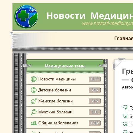
www.novosti-mediciny.r
Главна
Медицинские темы
Гр
— 
Новости медицины
1877
Автор
Детские болезни
216
Женские болезни
215
Г
Мужские болезни
101
Б
Общие заболевания
1782
Г
У