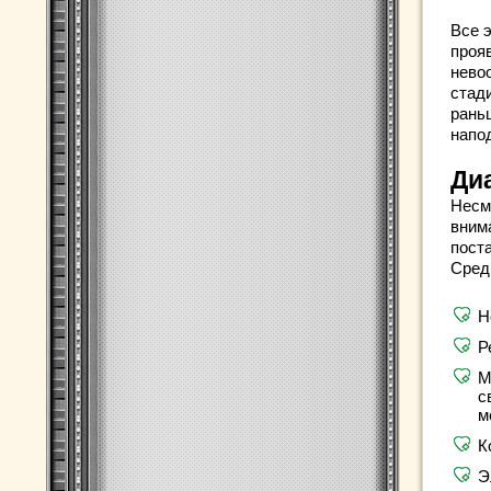
Все 
проя
нево
стад
рань
напо
Ди
Несм
вним
пост
Сред
Н
Р
М
с
м
К
Э