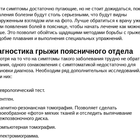
эти симптомы достаточно пугающие, но не стоит дожидаться, по
вления болезни будут столь серьезными, что будут видны
оруженным взглядом или на фото. Лучше обратиться к врачу уж
ии появления болей в пояснице, чтобы начать лечение как можн
ше. Это позволит обойтись щадящими методами борьбы с грыж
добие плавания и выполнения специальных упражнений.
агностика грыжи поясничного отдела
отря на то что на симптомы такого заболевания трудно не обрат
ания, одного ознакомления с симптоматикой недостаточно для
ановки диагноза. Необходим ряд дополнительных исследований
и них:
еврологический тест.
ентген.
агнитно-резонансная томография. Позволяет сделать
воеобразное «фото» мягких тканей и отследить выпячивание
ежпозвоночного диска.
омпьютерная томография.
лектромиограмма.