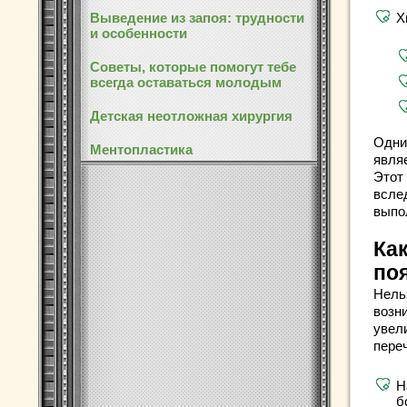
Выведение из запоя: трудности
Х
и особенности
Советы, которые помогут тебе
всегда оставаться молодым
Детская неотложная хирургия
Одни
Ментопластика
явля
Этот
всле
выпо
Ка
по
Нель
возн
увел
пере
Н
б