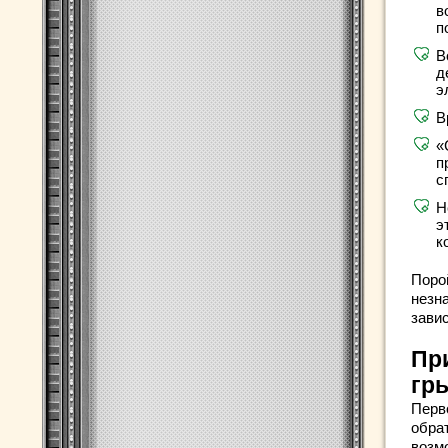
в
п
В
д
э
В
«
п
с
Н
э
к
Поро
незн
завис
Пр
гр
Перв
обра
возм