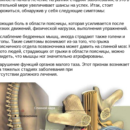
ительной мере увеличивает шансы на успех. Итак, стоит
орожиться, обнаружив у себя следующие симптомы:
оющая боль в области поясницы, которая усиливается после
езких движений, физической нагрузки, выполнения упражнений.
слабление бедренных мышц, иногда страдают также голени и
топы. Такие симптомы возникают из-за того, что грыжа
оясничного отдела позвоночника может давить на спинной мозг. 
ото людей, страдающих от грыжи в области поясницы, можно
видеть, что мышцы ног значительно атрофированы.
арушение функций органов малого таза. Этот признак возникает
а тяжелых стадиях заболевания при
тсутствии должного лечения.