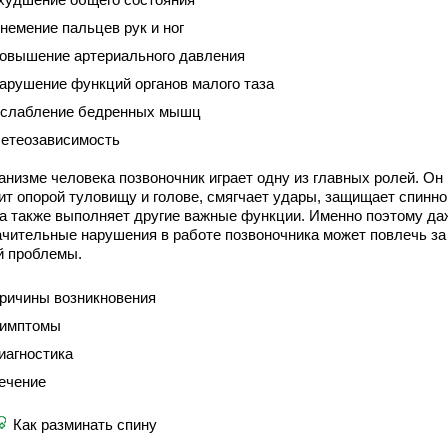
немение пальцев рук и ног
овышение артериального давления
арушение функций органов малого таза
слабление бедренных мышц
етеозависимость
анизме человека позвоночник играет одну из главных ролей. Он
ит опорой туловищу и голове, смягчает удары, защищает спинно
, а также выполняет другие важные функции. Именно поэтому да
ачительные нарушения в работе позвоночника может повлечь за
й проблемы.
ричины возникновения
имптомы
иагностика
ечение
Как разминать спину