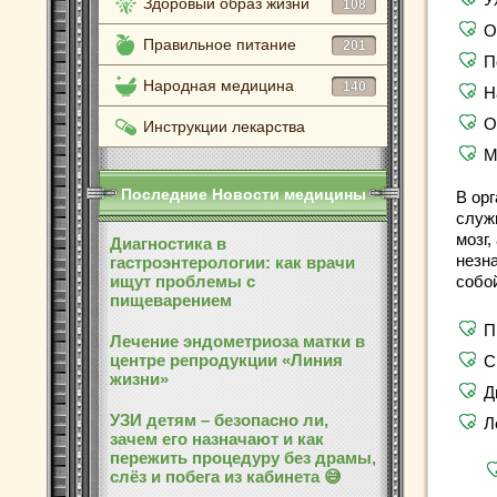
Здоровый образ жизни
108
О
Правильное питание
201
П
Народная медицина
140
Н
О
Инструкции лекарства
М
Последние Новости медицины
В орг
служ
мозг
Диагностика в
незн
гастроэнтерологии: как врачи
ищут проблемы с
собо
пищеварением
П
Лечение эндометриоза матки в
центре репродукции «Линия
С
жизни»
Д
УЗИ детям – безопасно ли,
Л
зачем его назначают и как
пережить процедуру без драмы,
слёз и побега из кабинета 😅