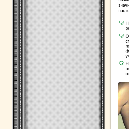
знач
наст
Н
р
О
с
п
ф
у
Н
н
о