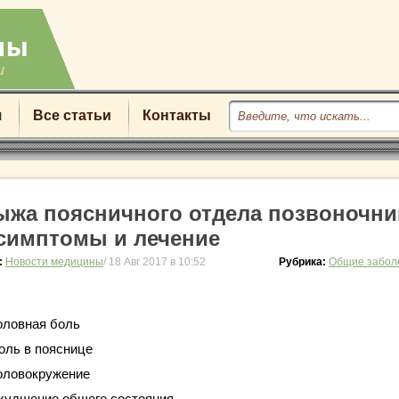
u
я
Все статьи
Контакты
ыжа поясничного отдела позвоночни
симптомы и лечение
:
Новости медицины
/ 18 Авг 2017 в 10:52
Рубрика:
Общие забол
оловная боль
оль в пояснице
оловокружение
худшение общего состояния