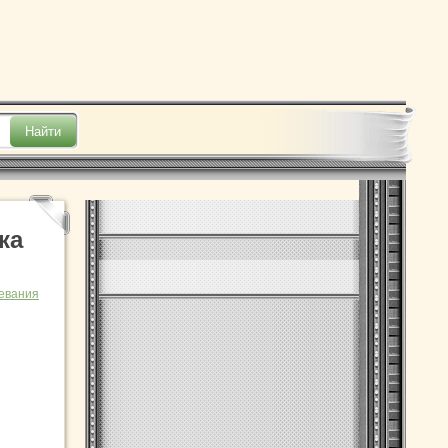
ка
евания