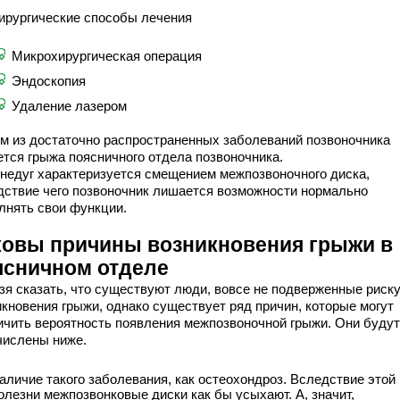
ирургические способы лечения
Микрохирургическая операция
Эндоскопия
Удаление лазером
м из достаточно распространенных заболеваний позвоночника
ется грыжа поясничного отдела позвоночника.
 недуг характеризуется смещением межпозвоночного диска,
дствие чего позвоночник лишается возможности нормально
лнять свои функции.
ковы причины возникновения грыжи в
ясничном отделе
зя сказать, что существуют люди, вовсе не подверженные риск
икновения грыжи, однако существует ряд причин, которые могут
ичить вероятность появления межпозвоночной грыжи. Они будут
числены ниже.
аличие такого заболевания, как остеохондроз. Вследствие этой
олезни межпозвонковые диски как бы усыхают. А, значит,