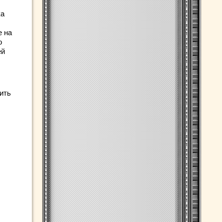
ка
е на
о
ей
ить
.