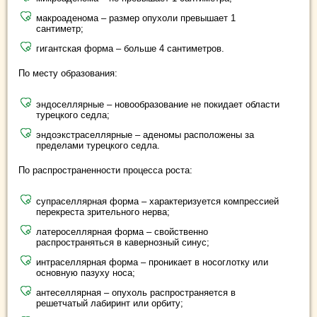
макроаденома – размер опухоли превышает 1
сантиметр;
гигантская форма – больше 4 сантиметров.
По месту образования:
эндоселлярные – новообразование не покидает области
турецкого седла;
эндоэкстраселлярные – аденомы расположены за
пределами турецкого седла.
По распространенности процесса роста:
супраселлярная форма – характеризуется компрессией
перекреста зрительного нерва;
латероселлярная форма – свойственно
распространяться в кавернозный синус;
интраселлярная форма – проникает в носоглотку или
основную пазуху носа;
антеселлярная – опухоль распространяется в
решетчатый лабиринт или орбиту;