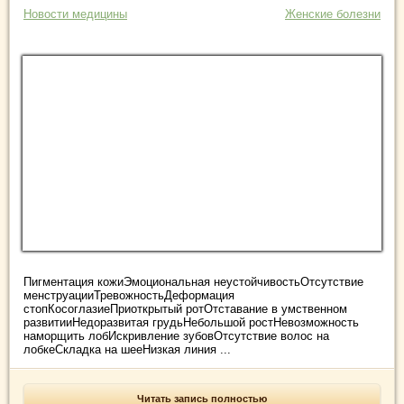
Новости медицины
Женские болезни
Пигментация кожиЭмоциональная неустойчивостьОтсутствие
менструацииТревожностьДеформация
стопКосоглазиеПриоткрытый ротОтставание в умственном
развитииНедоразвитая грудьНебольшой ростНевозможность
наморщить лобИскривление зубовОтсутствие волос на
лобкеСкладка на шееНизкая линия ...
Читать запись полностью