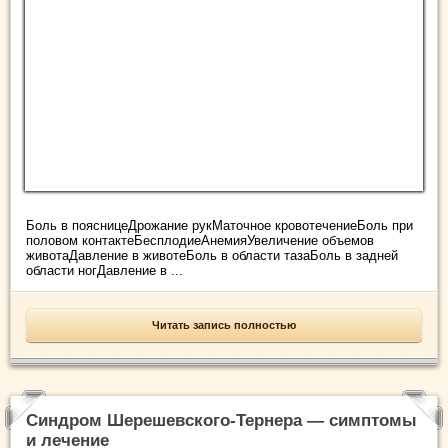
Боль в поясницеДрожание рукМаточное кровотечениеБоль при
половом контактеБесплодиеАнемияУвеличение объемов
животаДавление в животеБоль в области тазаБоль в задней
области ногДавление в ...
Читать запись полностью
Синдром Шерешевского-Тернера — симптомы
и лечение