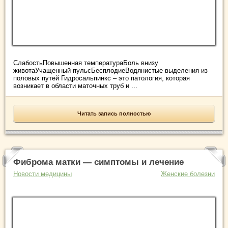
СлабостьПовышенная температураБоль внизу
животаУчащенный пульсБесплодиеВодянистые выделения из
половых путей Гидросальпинкс – это патология, которая
возникает в области маточных труб и ...
Читать запись полностью
Фиброма матки — симптомы и лечение
Новости медицины
Женские болезни