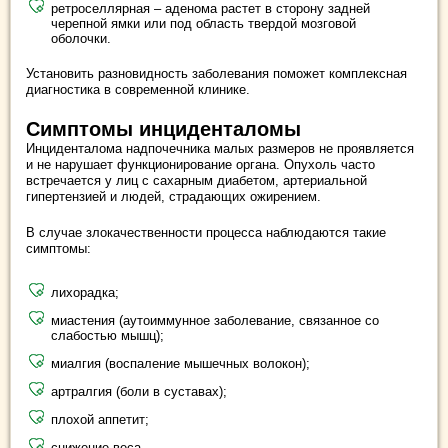
ретроселлярная – аденома растет в сторону задней
черепной ямки или под область твердой мозговой
оболочки.
Установить разновидность заболевания поможет комплексная
диагностика в современной клинике.
Симптомы инциденталомы
Инциденталома надпочечника малых размеров не проявляется
и не нарушает функционирование органа. Опухоль часто
встречается у лиц с сахарным диабетом, артериальной
гипертензией и людей, страдающих ожирением.
В случае злокачественности процесса наблюдаются такие
симптомы:
лихорадка;
миастения (аутоиммунное заболевание, связанное со
слабостью мышц);
миалгия (воспаление мышечных волокон);
артралгия (боли в суставах);
плохой аппетит;
снижение веса.