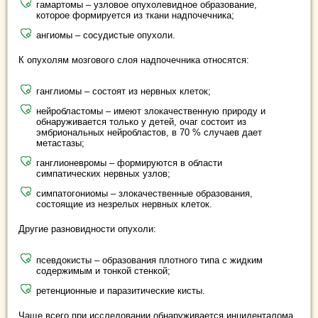
гамартомы – узловое опухолевидное образование,
которое формируется из ткани надпочечника;
ангиомы – сосудистые опухоли.
К опухолям мозгового слоя надпочечника относятся:
ганглиомы – состоят из нервных клеток;
нейробластомы – имеют злокачественную природу и
обнаруживается только у детей, очаг состоит из
эмбриональных нейробластов, в 70 % случаев дает
метастазы;
ганглионевромы – формируются в области
симпатических нервных узлов;
симпатогониомы – злокачественные образования,
состоящие из незрелых нервных клеток.
Другие разновидности опухоли:
псевдокисты – образования плотного типа с жидким
содержимым и тонкой стенкой;
ретенционные и паразитические кисты.
Чаще всего при исследовании обнаруживается инциденталома