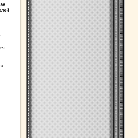
чае
елей
т
ся
го