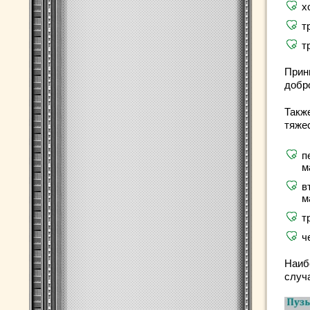
х
т
т
Прин
добр
Такж
тяже
п
м
в
м
т
ч
Наиб
случа