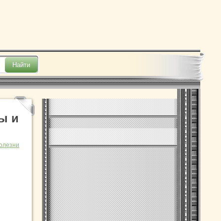
ы и
олезни