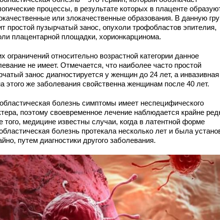
логические процессы, в результате которых в плаценте образую
окачественные или злокачественные образования. В данную гру
ит простой пузырчатый занос, опухоли трофобластов эпителия,
оли плацентарной площадки, хорионкарцинома.
их ограничений относительно возрастной категории данное
левание не имеет. Отмечается, что наиболее часто простой
рчатый занос диагностируется у женщин до 24 лет, а инвазивная
а этого же заболевания свойственна женщинам после 40 лет.
областическая болезнь симптомы имеет неспецифического
ктера, поэтому своевременное лечение наблюдается крайне ред
е того, медицине известны случаи, когда в латентной форме
областическая болезнь протекала несколько лет и была устано
йно, путем диагностики другого заболевания.