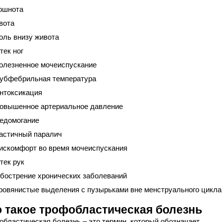
ошнота
вота
оль внизу живота
тек ног
олезненное мочеиспускание
убфебрильная температура
нтоксикация
овышенное артериальное давление
едомогание
астичный паралич
искомфорт во время мочеиспускания
тек рук
бострение хронических заболеваний
ровянистые выделения с пузырьками вне менструального цикла
о такое трофобластическая болезнь
областическая болезнь – это термин, который обозначает