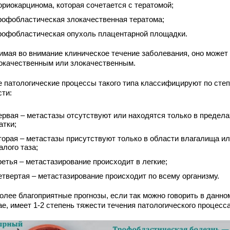
ориокарцинома, которая сочетается с тератомой;
рофобластическая злокачественная тератома;
рофобластическая опухоль плацентарной площадки.
имая во внимание клиническое течение заболевания, оно может
окачественным или злокачественным.
е патологические процессы такого типа классифицируют по сте
сти:
ервая – метастазы отсутствуют или находятся только в предела
атки;
торая – метастазы присутствуют только в области влагалища и
алого таза;
ретья – метастазирование происходит в легкие;
етвертая – метастазирование происходит по всему организму.
олее благоприятные прогнозы, если так можно говорить в данно
е, имеет 1-2 степень тяжести течения патологического процесса