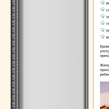
в
с
з
т
о
в
Кром
упот
преп
Женщ
прох
ребе