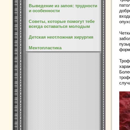
пато
Выведение из запоя: трудности
и особенности
добр
вход
Советы, которые помогут тебе
опух
всегда оставаться молодым
Четк
Детская неотложная хирургия
забо
пузы
Ментопластика
форм
Троф
хара
Боле
троф
случа