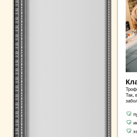
Кл
Троф
Так,
забо
п
и
х