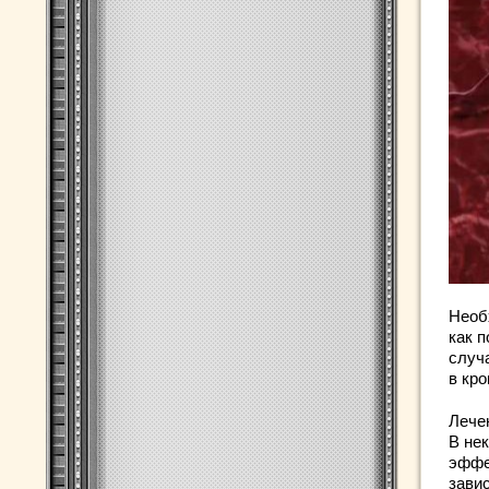
Необ
как 
случ
в кро
Лече
В не
эффе
зави