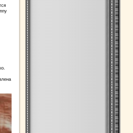
тся
ппу
ко.
влена