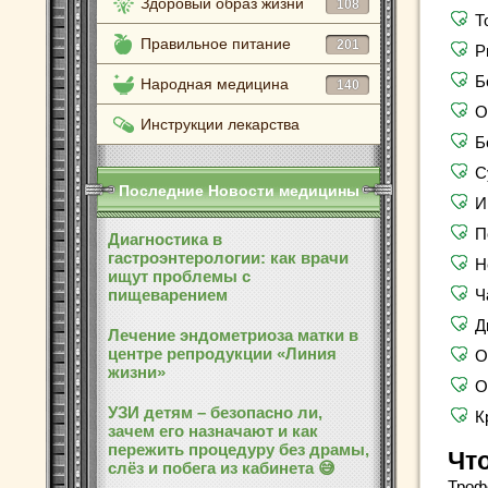
Здоровый образ жизни
108
Т
Правильное питание
201
Р
Б
Народная медицина
140
О
Инструкции лекарства
Б
С
Последние Новости медицины
И
П
Диагностика в
гастроэнтерологии: как врачи
Н
ищут проблемы с
пищеварением
Ч
Д
Лечение эндометриоза матки в
центре репродукции «Линия
О
жизни»
О
УЗИ детям – безопасно ли,
К
зачем его назначают и как
пережить процедуру без драмы,
Чт
слёз и побега из кабинета 😅
Троф