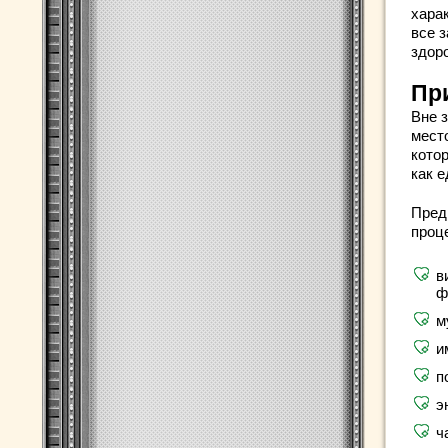
хара
все з
здор
Пр
Вне з
место
кото
как 
Пред
проц
в
ф
м
и
п
э
ч