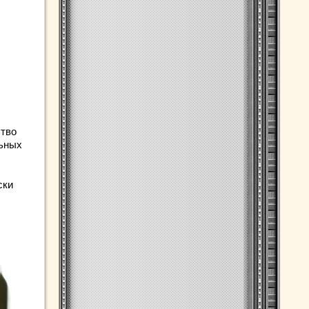
ство
льных
ски