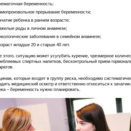
нематочная беременность;
амопроизвольное прерывание беременности;
ачатие ребенка в раннем возрасте;
яжелые роды в личном анамнезе;
нкологические заболевания в семейном анамнезе;
озраст младше 20 и старше 40 лет.
е этого, ситуацию может усугубить курение, чрезмерное количе
ребляемых спиртных напитков, бесконтрольный прием гормона
аратов.
инам, которые входят в группу риска, необходимо систематиче
одить медицинский осмотр и ответственно относиться к зачатию
нка – беременность нужно планировать.