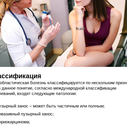
ассификация
областическая болезнь классифицируется по нескольким призн
 в данное понятие, согласно международной классификации
леваний, входят следующие патологии:
узырный занос – может быть частичным или полным;
нвазивный пузырный занос;
ориокарцинома;