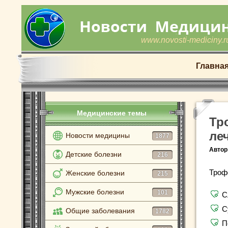
www.novosti-mediciny.r
Главна
Медицинские темы
Тр
ле
Новости медицины
1877
Автор
Детские болезни
216
Троф
Женские болезни
215
Мужские болезни
101
С
С
Общие заболевания
1782
П