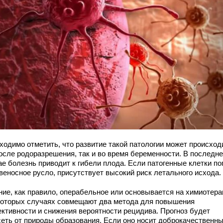
ходимо отметить, что развитие такой патологии может происход
после родоразрешения, так и во время беременности. В последн
ае болезнь приводит к гибели плода. Если патогенные клетки по
веносное русло, присутствует высокий риск летального исхода.
ние, как правило, операбельное или основывается на химиотера
которых случаях совмещают два метода для повышения
ктивности и снижения вероятности рецидива. Прогноз будет
сеть от природы образования. Если оно носит доброкачественн