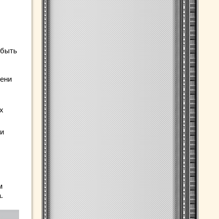
 быть
пени
х
ли
м
.