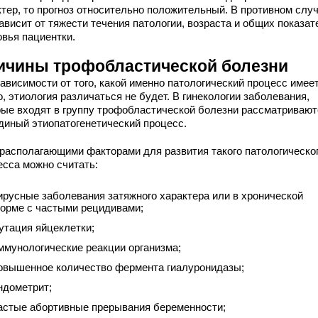
ктер, то прогноз относительно положительный. В противном слу
ависит от тяжести течения патологии, возраста и общих показат
овья пациентки.
ичины трофобластической болезни
ависимости от того, какой именно патологический процесс имее
, этиология различаться не будет. В гинекологии заболевания,
рые входят в группу трофобластической болезни рассматривают
единый этиопатогенетический процесс.
располагающими факторами для развития такого патологическо
есса можно считать:
ирусные заболевания затяжного характера или в хронической
орме с частыми рецидивами;
утация яйцеклетки;
ммунологические реакции организма;
овышенное количество фермента гиалуронидазы;
ндометрит;
астые абортивные прерывания беременности;