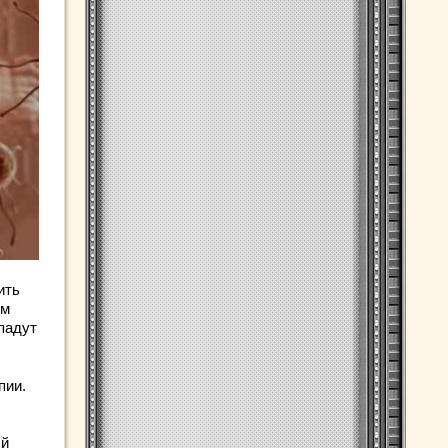
ить
ем
падут
пии.
ый