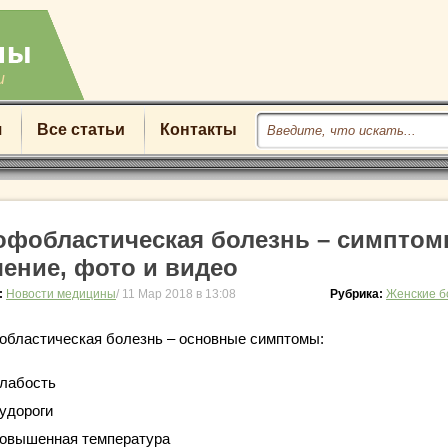
u
я
Все статьи
Контакты
офобластическая болезнь – симптом
чение, фото и видео
:
Новости медицины
/ 11 Мар 2018 в 13:08
Рубрика:
Женские б
областическая болезнь – основные симптомы:
лабость
удороги
овышенная температура