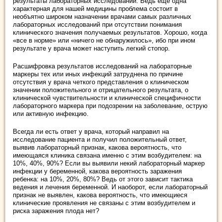
результаты лабораторных исследований. Ведь еще одна
характерная для нашей медицины проблема состоит в
необъятно широком назначении врачами самых различных
лабораторных исследований при отсутствии понимания
клинического значения получаемых результатов. Хорошо, когда
«все в норме» или «ничего не обнаружилось», ибо при ином
результате у врача может наступить легкий стопор.
Расшифровка результатов исследований на лабораторные
маркеры тех или иных инфекций затруднена по причине
отсутствия у врача четкого представления о клиническом
значении положительного и отрицательного результата, о
клинической чувствительности и клинической специфичности
лабораторного маркера при подозрении на заболевание, острую
или активную инфекцию.
Всегда ли есть ответ у врача, который направил на
исследование пациента и получил положительный ответ,
выявив лабораторный признак, какова вероятность, что
имеющаяся клиника связана именно с этим возбудителем: на
10%, 40%, 90%? Если вы выявили некий лабораторный маркер
инфекции у беременной, какова вероятность заражения
ребенка: на 10%, 20%, 80%? Ведь от этого зависит тактика
ведения и лечения беременной. И наоборот, если лабораторный
признак не выявлен, какова вероятность, что имеющиеся
клинические проявления не связаны с этим возбудителем и
риска заражения плода нет?