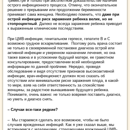
триместре и только при абсолютном доказательстве наличия
острого инфекционного процесса. Отмечу, что окончательное
решение о прерывании или продолжении беременности
принимает сама женщина. Необходимо помнить, что
даже при
острой инфекции риск заражения ребенка велик, но не
стопроцентный
. Далеко не всегда заражение ребенка приводит
к выраженным клиническим последствиям.
При ЦМВ-инфекции, генитальном герпесе, гепатите В и С
возможно грудное вскармливание. Поэтому роль врача состоит
не только в своевременной постановке диагноза острой или
активной инфекции и уверенном назначении лечения, но она
также важна и в успокоении будущей матери, ее грамотном
консультировании, предоставлении всей необходимой
информации по данной проблеме. Нередко, проведя
обследование и видя отсутствие признаков высокоактивной
инфекции, врач-инфекционист должен ясно сказать об
отсутствии или минимальном риске заражения плода, в какой-
то мере, взяв на себя ответственность за спокойствие
женщины, за радостное вынашивание будущего ребенка.
Понимаете, очень важно: не только вовремя поставить диагноз,
но уметь и диагноз снять.
– Случаи все-таки редкие?
– Мы стараемся сделать все возможное, чтобы не было
случаев врожденных инфекций. Как я уже сказал выше, мы
встречаемся с младенцами, страдающими врожденной ЦМВ-