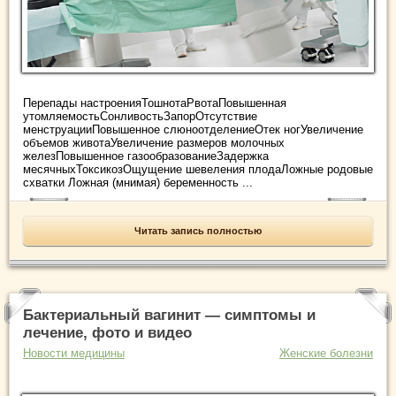
Перепады настроенияТошнотаРвотаПовышенная
утомляемостьСонливостьЗапорОтсутствие
менструацииПовышенное слюноотделениеОтек ногУвеличение
объемов животаУвеличение размеров молочных
железПовышенное газообразованиеЗадержка
месячныхТоксикозОщущение шевеления плодаЛожные родовые
схватки Ложная (мнимая) беременность ...
Читать запись полностью
Бактериальный вагинит — симптомы и
лечение, фото и видео
Новости медицины
Женские болезни