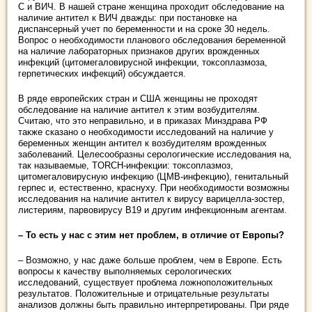
С и ВИЧ. В нашей стране женщина проходит обследование на
наличие антител к ВИЧ дважды: при постановке на
диспансерный учет по беременности и на сроке 30 недель.
Вопрос о необходимости планового обследования беременной
на наличие лабораторных признаков других врожденных
инфекций (цитомегаловирусной инфекции, токсоплазмоза,
герпетических инфекций) обсуждается.
В ряде европейских стран и США женщины не проходят
обследование на наличие антител к этим возбудителям.
Считаю, что это неправильно, и в приказах Минздрава РФ
также сказано о необходимости исследований на наличие у
беременных женщин антител к возбудителям врожденных
заболеваний. Целесообразны серологические исследования на,
так называемые, TORCH-инфекции: токсоплазмоз,
цитомегаловирусную инфекцию (ЦМВ-инфекцию), генитальный
герпес и, естественно, краснуху. При необходимости возможны
исследования на наличие антител к вирусу варицелла-зостер,
листериям, парвовирусу B19 и другим инфекционным агентам.
– То есть у нас с этим нет проблем, в отличие от Европы?
– Возможно, у нас даже больше проблем, чем в Европе. Есть
вопросы к качеству выполняемых серологических
исследований, существует проблема ложноположительных
результатов. Положительные и отрицательные результаты
анализов должны быть правильно интерпретированы. При ряде