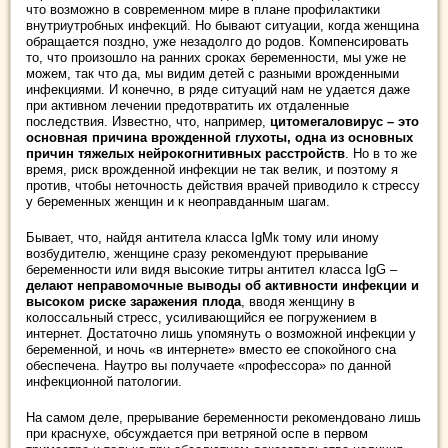
что возможно в современном мире в плане профилактики
внутриутробных инфекций. Но бывают ситуации, когда женщина
обращается поздно, уже незадолго до родов. Компенсировать
то, что произошло на ранних сроках беременности, мы уже не
можем, так что да, мы видим детей с разными врожденными
инфекциями. И конечно, в ряде ситуаций нам не удается даже
при активном лечении предотвратить их отдаленные
последствия. Известно, что, например,
цитомегаловирус – это
основная причина врожденной глухоты, одна из основных
причин тяжелых нейрокогнитивных расстройств
. Но в то же
время, риск врожденной инфекции не так велик, и поэтому я
против, чтобы неточность действия врачей приводило к стрессу
у беременных женщин и к неоправданным шагам.
Бывает, что, найдя антитела класса IgMк тому или иному
возбудителю, женщине сразу рекомендуют прерывание
беременности или видя высокие титры антител класса IgG –
делают неправомочные выводы об активности инфекции и
высоком риске заражения плода
, вводя женщину в
колоссальный стресс, усиливающийся ее погружением в
интернет. Достаточно лишь упомянуть о возможной инфекции у
беременной, и ночь «в интернете» вместо ее спокойного сна
обеспечена. Наутро вы получаете «профессора» по данной
инфекционной патологии.
На самом деле, прерывание беременности рекомендовано лишь
при краснухе, обсуждается при ветряной оспе в первом