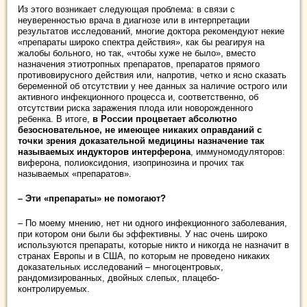
Из этого возникает следующая проблема: в связи с
неуверенностью врача в диагнозе или в интерпретации
результатов исследований, многие доктора рекомендуют некие
«препараты широко спектра действия», как бы реагируя на
жалобы больного, но так, «чтобы хуже не было», вместо
назначения этиотропных препаратов, препаратов прямого
противовирусного действия или, напротив, четко и ясно сказать
беременной об отсутствии у нее данных за наличие острого или
активного инфекционного процесса и, соответственно, об
отсутствии риска заражения плода или новорожденного
ребенка. В итоге,
в России процветает абсолютно
безосновательное, не имеющее никаких оправданий с
точки зрения доказательной медицины назначение так
называемых индукторов интерферона
, иммуномодуляторов:
виферона, полиоксидония, изопринозина и прочих так
называемых «препаратов».
– Эти «препараты» не помогают?
– По моему мнению, нет ни одного инфекционного заболевания,
при котором они были бы эффективны. У нас очень широко
используются препараты, которые никто и никогда не назначит в
странах Европы и в США, по которым не проведено никаких
доказательных исследований – многоцентровых,
рандомизированных, двойных слепых, плацебо-
контролируемых.