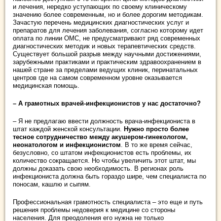
и лечения, нередко уступающих по своему клиническому
значению более современным, но и более дорогим методикам.
Зачастую перечень медицинских диагностических услуг и
препаратов для лечения заболевания, согласно которому идет
оплата по линии ОМС, не предусматривают ряд современных
диагностических методик и новых терапевтических средств.
Существует большой разрыв между научными достижениями,
зарубежными практиками и практическим здравоохранением в
нашей стране за пределами ведущих клиник, перинатальных
центров где на самом современном уровне оказывается
медицинская помощь.
– А грамотных врачей-инфекционистов у нас достаточно?
– Я не предлагаю ввести должность врача-инфекциониста в
штат каждой женской консультации.
Нужно просто более
тесное сотрудничество между акушером-гинекологом,
неонатологом и инфекционистом
. В то же время сейчас,
безусловно, со штатом инфекционистов есть проблемы, их
количество сокращается. Но чтобы увеличить этот штат, мы
должны доказать свою необходимость. В регионах роль
инфекциониста должна быть гораздо шире, чем специалиста по
поносам, кашлю и сыпям.
Профессиональная грамотность специалиста – это еще и путь
решения проблемы недоверия к медицине со стороны
населения. Для преодоления его нужна не только