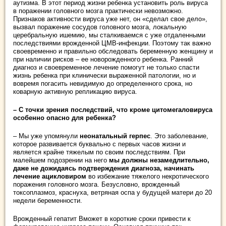
аутизма. В этот период жизни ребенка установить роль вируса
в поражении головного мозга практически невозможно.
Признаков активности вируса уже нет, он «сделал свое дело»,
вызвал поражение сосудов головного мозга, локальную
церебральную ишемию, мы сталкиваемся с уже отдаленными
последствиями врожденной ЦМВ-инфекции. Поэтому так важно
своевременно и правильно обследовать беременную женщину и
при наличии рисков – ее новорожденного ребенка. Ранний
диагноз и своевременное лечение помогут не только спасти
жизнь ребенка при клинически выраженной патологии, но и
вовремя погасить невидимую до определенного срока, но
коварную активную репликацию вируса.
– С точки зрения последствий, что кроме цитомегаловируса
особенно опасно для ребенка?
– Мы уже упомянули
неонатальный герпес
. Это заболевание,
которое развивается буквально с первых часов жизни и
является крайне тяжелым по своим последствиям. При
малейшем подозрении на него
мы должны незамедлительно,
даже не дожидаясь подтверждения диагноза, начинать
лечение ацикловиром
во избежание тяжелого некротического
поражения головного мозга. Безусловно, врожденный
токсоплазмоз, краснуха, ветряная оспа у будущей матери до 20
недели беременности.
Врожденный гепатит Bможет в короткие сроки привести к