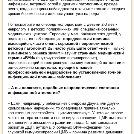
инфекцией, ветряной оспой и другими патологиями, прежде
всего, когда женщины наблюдаются в клинике только с поздних
сроков беременности или поступают уже на роды.
Но посмотрите на очередь молодых мам с детьми 2-3 лет к
неврологу в детских поликлиниках или специализированных
медицинских центрах. Спросите у мам, бабушек этих детей, у
педиатров, их наблюдающих:
определена ли причина
имеющейся, часто очень серьезной неврологической
детской патологии? Вы часто услышите ответ «нет»
. Только
в анамнезе у ребенка звучит и звучит
странный медицинский
термин «ВУИ»
(внутриутробное инфицирование),
подчеркивающий инфекционную причину имеющей патологии и
одновременно
свидетельствующий о нашей
профессиональной недоработке по установлению точной
инфекционной причины заболевания
.
– А вы полагаете, подобные неврологические состояния
инфекционной этиологии?
– Если, например, у ребенка нет синдрома Дауна или других
хромосомных нарушений, то следующая причина тяжелых
когнитивных расстройств – цитомегаловирус. У него же второе
место по тератогенности после вируса краснухи. ЦМВ вызывает
отклонения и аномалии в развитии плода. С ним связывают
развитие ДЦП, аутизма. У больных ВИЧ-инфекцией при
глубокой иммуносупрессии ЦМВ – причина развития деменции.