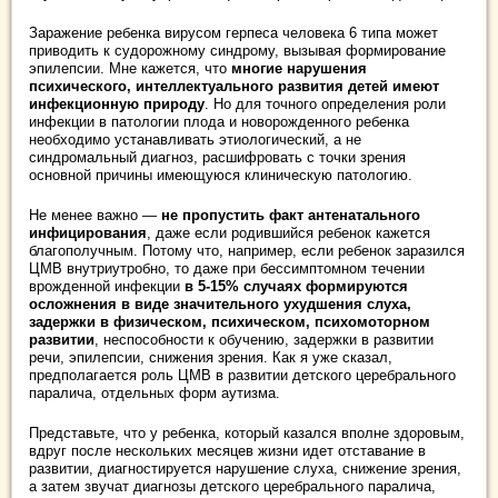
Заражение ребенка вирусом герпеса человека 6 типа может
приводить к судорожному синдрому, вызывая формирование
эпилепсии. Мне кажется, что
многие нарушения
психического, интеллектуального развития детей имеют
инфекционную природу
. Но для точного определения роли
инфекции в патологии плода и новорожденного ребенка
необходимо устанавливать этиологический, а не
синдромальный диагноз, расшифровать с точки зрения
основной причины имеющуюся клиническую патологию.
Не менее важно —
не пропустить факт антенатального
инфицирования
, даже если родившийся ребенок кажется
благополучным. Потому что, например, если ребенок заразился
ЦМВ внутриутробно, то даже при бессимптомном течении
врожденной инфекции
в 5-15% случаях формируются
осложнения в виде значительного ухудшения слуха,
задержки в физическом, психическом, психомоторном
развитии
, неспособности к обучению, задержки в развитии
речи, эпилепсии, снижения зрения. Как я уже сказал,
предполагается роль ЦМВ в развитии детского церебрального
паралича, отдельных форм аутизма.
Представьте, что у ребенка, который казался вполне здоровым,
вдруг после нескольких месяцев жизни идет отставание в
развитии, диагностируется нарушение слуха, снижение зрения,
а затем звучат диагнозы детского церебрального паралича,