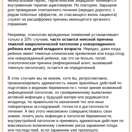
неонатальный герпес, герпетический энцефалит начинается
внутривенная терапия ацикловиром. Но повторяю, барьером
для проведения этиотропного лечения (нередко дорогого, с
рядом побочных эффектов, но спасающего жизнь пациента)
служит не расшифровка причины имеющегося органного
поражения.
Например, этиологию врожденных пневмоний устанавливают
только в 10% случаев,
часто остается неясной причина
тяжелой неврологической патологии у новорожденного
ребенка или детей младшего возраста
. Нередко, даже когда
ребенок имеет тяжелые клинические проявления или когда плод
или новорожденный ребенок, как это ни больно, погиб,
этиологическая причина (инфекционный агент, вызвавший
тяжелую патологию), остается не определенной.
В этих случаях мы не можем, хотя бы, ретроспективно,
проанализировать адекватность наших врачебных действий по
подготовке и ведению беременности с точки зрения возможной
инфекционной патологии, по своевременному выявлению
активной инфекции у будущей матери или родившегося
младенца, по правильности назначения тех или иных
лабораторных исследований, точности и достаточности
лечения. А без этого невозможно совершенствовать свои
знания, понять роль инфекции в патологии беременности,
внутриутробной патологии и принимать адекватные действия по
максимально возможному снижению риска заражения плода
или последствий, если заражение уже произошло.