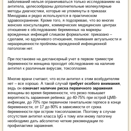
заболеваний нельзя ограничиваться только исследованием на
антитела, целесообразны дополнительные молекулярные
методы диагностики, которые не упомянуты в приказах
Минздрава и редко используются в практическом
здравоохранении. Кроме того, я подозреваю, что во многих
женских консультациях, коммерческих медицинских центрах
отношение к обследованию беременных на маркеры
врожденных инфекций слишком формальное: приказано –
сделаем, но вдумчивого отношения, понимания актуальности и
неразрешенности проблемы врожденной инфекционной
патологии нет.
При постановке на диспансерный учет в первом триместре
беременности женщина проходит обследование на наличие
антител к различным вирусам, токсоплазме.
Многие врачи считают, что если антител к этим возбудителям
нет – все хорошо. А такой случай
требует особого внимания
,
ведь он
означает наличие риска первичного заражения
женщины во время беременности, что резко повышает
вероятность заражения ребенка: до 40-75% при острой ЦМВ-
инфекции, до 70% при первичном генитальном герпесе в конце
беременности, от 17 до 80% в зависимости от срока
беременности при остром токсоплазмозе. Поэтому в случае
отсутствия антител класса IgG к тому или иному патогену
необходимо дать абсолютно четкие рекомендации по
профилактике заражения.