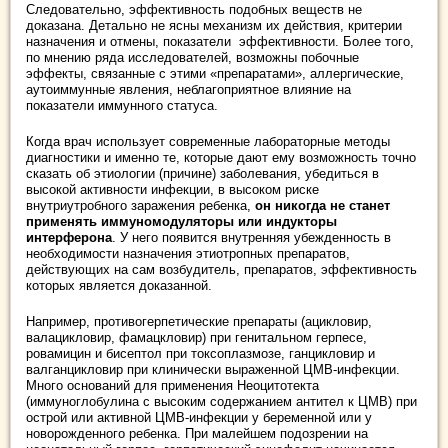
Следовательно, эффективность подобных веществ не
доказана. Детально не ясны механизм их действия, критерии
назначения и отмены, показатели эффективности. Более того,
по мнению ряда исследователей, возможны побочные
эффекты, связанные с этими «препаратами», аллергические,
аутоиммунные явления, неблагоприятное влияние на
показатели иммунного статуса.
Когда врач использует современные лабораторные методы
диагностики и именно те, которые дают ему возможность точно
сказать об этиологии (причине) заболевания, убедиться в
высокой активности инфекции, в высоком риске
внутриутробного заражения ребенка,
он никогда не станет
применять иммуномодуляторы или индукторы
интерферона
. У него появится внутренняя убежденность в
необходимости назначения этиотропных препаратов,
действующих на сам возбудитель, препаратов, эффективность
которых является доказанной.
Например, противогерпетические препараты (ацикловир,
валацикловир, фамацкловир) при генитальном герпесе,
ровамицин и бисептол при токсоплазмозе, ганцикловир и
валганцикловир при клинически выраженной ЦМВ-инфекции.
Много оснований для применения Неоцитотекта
(иммуноглобулина с высоким содержанием антител к ЦМВ) при
острой или активной ЦМВ-инфекции у беременной или у
новорожденного ребенка. При малейшем подозрении на