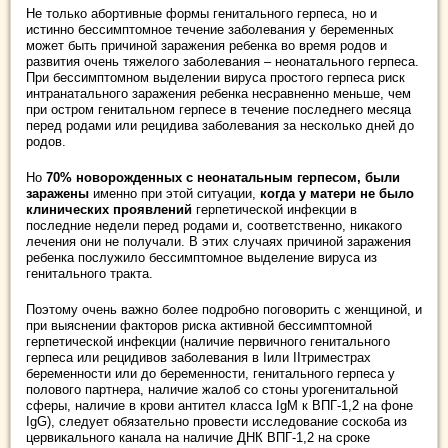
Не только абортивные формы генитального герпеса, но и
истинно бессимптомное течение заболевания у беременных
может быть причиной заражения ребенка во время родов и
развития очень тяжелого заболевания – неонатального герпеса.
При бессимптомном выделении вируса простого герпеса риск
интранатального заражения ребенка несравненно меньше, чем
при остром генитальном герпесе в течение последнего месяца
перед родами или рецидива заболевания за несколько дней до
родов.
Но
70% новорожденных с неонатальным герпесом, были
заражены
именно при этой ситуации,
когда у матери не было
клинических проявлений
герпетической инфекции в
последние недели перед родами и, соответственно, никакого
лечения они не получали. В этих случаях причиной заражения
ребенка послужило бессимптомное выделение вируса из
генитального тракта.
Поэтому очень важно более подробно поговорить с женщиной, и
при выяснении факторов риска активной бессимптомной
герпетической инфекции (наличие первичного генитального
герпеса или рецидивов заболевания в Iили IIтриместрах
беременности или до беременности, генитального герпеса у
полового партнера, наличие жалоб со стоны урогенитальной
сферы, наличие в крови антител класса IgМ к ВПГ-1,2 на фоне
IgG), следует обязательно провести исследование соскоба из
цервикального канала на наличие ДНК ВПГ-1,2 на сроке