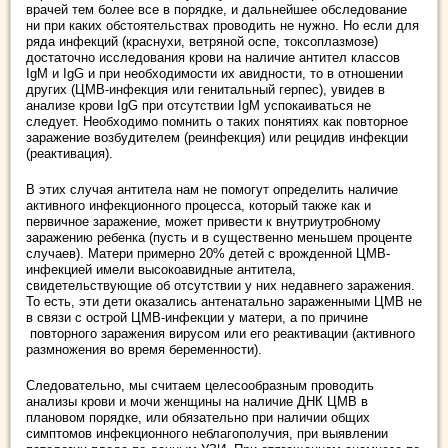
врачей тем более все в порядке, и дальнейшее обследование
ни при каких обстоятельствах проводить не нужно. Но если для
ряда инфекций (краснухи, ветряной оспе, токсоплазмозе)
достаточно исследования крови на наличие антител классов
IgМ и IgG и при необходимости их авидности, то в отношении
других (ЦМВ-инфекция или генитальный герпес), увидев в
анализе крови IgG при отсутствии IgМ успокаиваться не
следует. Необходимо помнить о таких понятиях как повторное
заражение возбудителем (реинфекция) или рецидив инфекции
(реактивация).
В этих случая антитела нам не помогут определить наличие
активного инфекционного процесса, который также как и
первичное заражение, может привести к внутриутробному
заражению ребенка (пусть и в существенно меньшем проценте
случаев). Матери примерно 20% детей с врожденной ЦМВ-
инфекцией имели высокоавидные антитела,
свидетельствующие об отсутствии у них недавнего заражения.
То есть, эти дети оказались антенатально зараженными ЦМВ не
в связи с острой ЦМВ-инфекции у матери, а по причине
повторного заражения вирусом или его реактивации (активного
размножения во время беременности).
Следовательно, мы считаем целесообразным проводить
анализы крови и мочи женщины на наличие ДНК ЦМВ в
плановом порядке, или обязательно при наличии общих
симптомов инфекционного неблагополучия, при выявлении