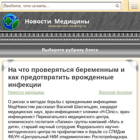
www.novosti-mediciny.ru
Выберите рубрику блога
На что проверяться беременным и
как предотвратить врожденные
инфекции
Новости медицины
Женские болезни
О рисках и методах борьбы с врожденными инфекциями
МедНовостям рассказал Василий Шахгильдян, кандидат
медицинских наук, врач-инфекционист клиники «H-Clinic», врач-
инфекционист Перинатального медицинского центра,
клинического госпиталя «Лапино» группы компаний «Мать и
дитя», старший научный сотрудник Федерального научно-
методического центра по профилактике и борьбе со СПИДом
ФБУН «Центральный НИИ эпидемиологии» Роспотребнадзора.