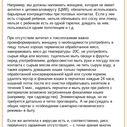
Например, мы должны напомнить женщине, которая не имеет
антител к цитомегаловирусу (ЦМВ), обязательно использовать
барьерные контрацептивы при половых контактах. Если у нее
есть старший ребенок, нельзя облизывать его соску или ложку;
нельзя с ребенком есть из одной тарелки, доедать за ним,
пользоваться одним полотенцем и т.д.
При отсутствии антител к токсоплазмам важно
проинформировать женщину о необходимости употреблять в
пищу только хорошо термически обработанное мясо,
замораживать мясо до температуры -20С, не употреблять
сырые яйца или молоко, тщательно мыть овощи и фрукты
перед употреблением, добросовестно мыть руки и посуду после
контакта с сырым мясом или овощами, не пить сырую воду, а
также кормить домашних кошек только термически
обработанной консервированной едой или сухим кормом,
удалять мусор и фекалии кошки в перчатках каждые 24 часа,
кошачий лоток после его очистки обрабатывать кипятком в
течение 5 мин., надевать перчатки и мыть руки при работе с
материалом возможно загрязненным фекалиями кошки
(например, при садоводстве). Элементарные вещи, но их
требуется детально и четко проговорить. А не рассуждать в
общих чертах о «соблюдении санитарно-гигиенического
режима» в быту.
Если же антитела к вирусам есть и, соответственно, риск
первичного заражения отсутствует, – с точки зрения многих