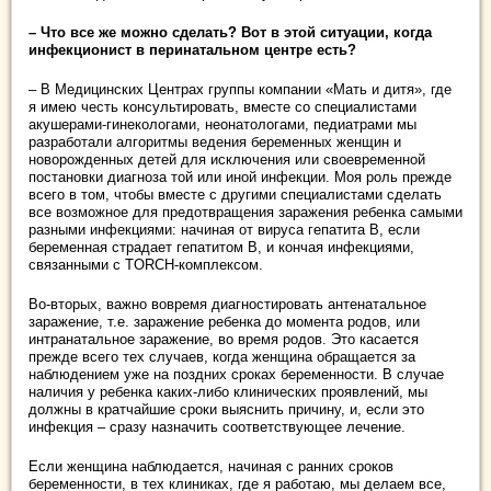
– Что все же можно сделать? Вот в этой ситуации, когда
инфекционист в перинатальном центре есть?
– В Медицинских Центрах группы компании «Мать и дитя», где
я имею честь консультировать, вместе со специалистами
акушерами-гинекологами, неонатологами, педиатрами мы
разработали алгоритмы ведения беременных женщин и
новорожденных детей для исключения или своевременной
постановки диагноза той или иной инфекции. Моя роль прежде
всего в том, чтобы вместе с другими специалистами сделать
все возможное для предотвращения заражения ребенка самыми
разными инфекциями: начиная от вируса гепатита В, если
беременная страдает гепатитом B, и кончая инфекциями,
связанными с TORCH-комплексом.
Во-вторых, важно вовремя диагностировать антенатальное
заражение, т.е. заражение ребенка до момента родов, или
интранатальное заражение, во время родов. Это касается
прежде всего тех случаев, когда женщина обращается за
наблюдением уже на поздних сроках беременности. В случае
наличия у ребенка каких-либо клинических проявлений, мы
должны в кратчайшие сроки выяснить причину, и, если это
инфекция – сразу назначить соответствующее лечение.
Если женщина наблюдается, начиная с ранних сроков
беременности, в тех клиниках, где я работаю, мы делаем все,