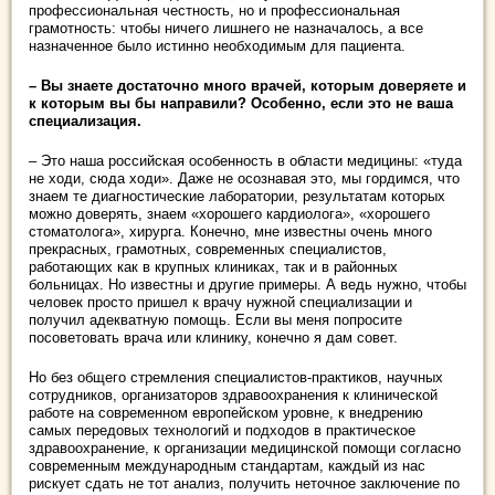
профессиональная честность, но и профессиональная
грамотность: чтобы ничего лишнего не назначалось, а все
назначенное было истинно необходимым для пациента.
– Вы знаете достаточно много врачей, которым доверяете и
к которым вы бы направили? Особенно, если это не ваша
специализация.
– Это наша российская особенность в области медицины: «туда
не ходи, сюда ходи». Даже не осознавая это, мы гордимся, что
знаем те диагностические лаборатории, результатам которых
можно доверять, знаем «хорошего кардиолога», «хорошего
стоматолога», хирурга. Конечно, мне известны очень много
прекрасных, грамотных, современных специалистов,
работающих как в крупных клиниках, так и в районных
больницах. Но известны и другие примеры. А ведь нужно, чтобы
человек просто пришел к врачу нужной специализации и
получил адекватную помощь. Если вы меня попросите
посоветовать врача или клинику, конечно я дам совет.
Но без общего стремления специалистов-практиков, научных
сотрудников, организаторов здравоохранения к клинической
работе на современном европейском уровне, к внедрению
самых передовых технологий и подходов в практическое
здравоохранение, к организации медицинской помощи согласно
современным международным стандартам, каждый из нас
рискует сдать не тот анализ, получить неточное заключение по