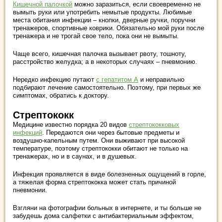
Кишечной палочкой
можно заразиться, если своевременно не
вымыть руки или употребить немытые продукты. Любимые
места обитания инфекции – кнопки, дверные ручки, поручни
тренажеров, спортивные коврики. Обязательно мой руки после
тренажера и не трогай свое тело, пока они не вымыты.
Чаще всего, кишечная палочка вызывает рвоту, тошноту,
расстройство желудка; а в некоторых случаях – пневмонию.
Нередко инфекцию путают
с гепатитом А
и неправильно
подбирают лечение самостоятельно. Поэтому, при первых же
симптомах, обратись к доктору.
Стрептококк
Медицине известно порядка 20 видов
стрептококковых
инфекций
. Передаются они через бытовые предметы и
воздушно-капельным путем. Они выживают при высокой
температуре, поэтому стрептококки обитают не только на
тренажерах, но и в саунах, и в душевых.
Инфекция проявляется в виде болезненных ощущений в горле,
а тяжелая форма стрептококка может стать причиной
пневмонии.
Взгляни на фотографии больных в интернете, и ты больше не
забудешь дома салфетки с антибактериальным эффектом,