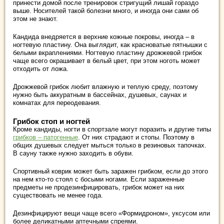
принести домой после тренировок стригущий лишай гораздо
выше. Носителей такой болезни много, и иногда они сами об
этом не знают.
Кандида внедряется в верхние кожные покровы, иногда – в
ногтевую пластину. Она выглядит, как красноватые пятнышки с
белыми вкраплениями. Ногтевую пластину дрожжевой грибок
чаще всего окрашивает в белый цвет, при этом ноготь может
отходить от ложа.
Дрожжевой грибок любит влажную и теплую среду, поэтому
нужно быть аккуратным в бассейнах, душевых, саунах и
комнатах для переодевания.
Грибок стоп и ногтей
Кроме кандиды, ногти в спортзале могут поразить и другие типы
грибков – патогенные
. От них страдают и стопы. Поэтому в
общих душевых следует мыться только в резиновых тапочках.
В сауну также нужно заходить в обуви.
Спортивный коврик может быть заражен грибком, если до этого
на нем кто-то стоял с босыми ногами. Если зараженные
предметы не продезинфицировать, грибок может на них
существовать не менее года.
Дезинфицируют вещи чаще всего «Формидроном», уксусом или
более деликатными аптечными спреями.