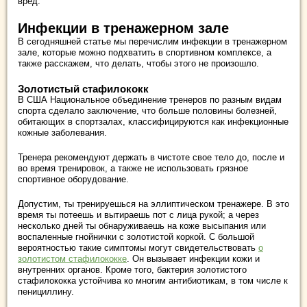
вред.
Инфекции в тренажерном зале
В сегодняшней статье мы перечислим инфекции в тренажерном
зале, которые можно подхватить в спортивном комплексе, а
также расскажем, что делать, чтобы этого не произошло.
Золотистый стафилококк
В США Национальное объединение тренеров по разным видам
спорта сделало заключение, что больше половины болезней,
обитающих в спортзалах, классифицируются как инфекционные
кожные заболевания.
Тренера рекомендуют держать в чистоте свое тело до, после и
во время тренировок, а также не использовать грязное
спортивное оборудование.
Допустим, ты тренируешься на эллиптическом тренажере. В это
время ты потеешь и вытираешь пот с лица рукой; а через
несколько дней ты обнаруживаешь на коже высыпания или
воспаленные гнойнички с золотистой коркой. С большой
вероятностью такие симптомы могут свидетельствовать
о
золотистом стафилококке
. Он вызывает инфекции кожи и
внутренних органов. Кроме того, бактерия золотистого
стафилококка устойчива ко многим антибиотикам, в том числе к
пенициллину.