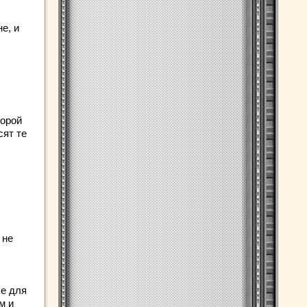
е, и
торой
сят те
 не
ые для
м и