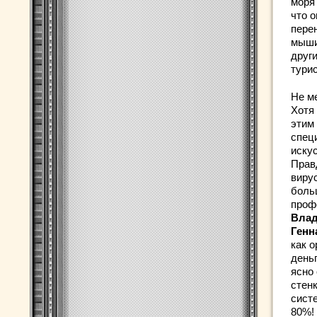
моря 
что 
пере
мыши
друг
тури
Не м
Хотя
этим
спец
иску
Прав
виру
боль
проф
Вла
Ген
как 
день
ясно
стен
сист
80%!