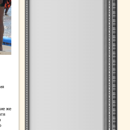
ия
кие же
отя
в
о