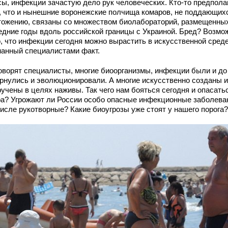
сы, инфекции зачастую дело рук человеческих. Кто-то предпола
, что и нынешние воронежские полчища комаров, не поддающих
тожению, связаны со множеством биолабораторий, размещенны
едние годы вдоль российской границы с Украиной. Бред? Возмо
о, что инфекции сегодня можно вырастить в искусственной среде
нанный специалистами факт.
говорят специалисты, многие биоорганизмы, инфекции были и до
ернулись и эволюционировали. А многие искусственно созданы 
ручены в целях наживы. Так чего нам бояться сегодня и опасать
ра? Угрожают ли России особо опасные инфекционные заболеван
числе рукотворные? Какие биоугрозы уже стоят у нашего порога?