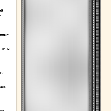
ий.
х
енным
патиты
тся
мало
ты.