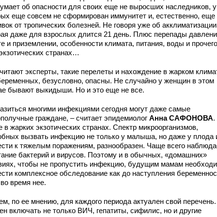
думает об опасности для своих еще не выросших наследников, у
рых еще совсем не сформирован иммунитет и, естественно, еще
вок от тропических болезней. Не говоря уже об акклиматизации
рая даже для взрослых длится 21 день. Плюс перепады давлени
е и приземлении, особенности климата, питания, воды и прочего
 экзотических странах…
считают эксперты, такие перелеты и нахождение в жарком клима
беременных, безусловно, опасны. Не случайно у женщин в этом
ае бывают выкидыши. Но и это еще не все.
разиться многими инфекциями сегодня могут даже самые
ополучные граждане, – считает эпидемиолог
Анна САФОНОВА
.
е в жарких экзотических странах. Спектр микроорганизмов,
обных вызвать инфекцию не только у малыша, но даже у плода 
ести к тяжелым поражениям, разнообразен. Чаще всего наблюда
тание бактерий и вирусов. Поэтому и в обычных, «домашних»
виях, чтобы не пропустить инфекцию, будущим мамам необход
ести комплексное обследование как до наступления беременнос
 во время нее.
ем, по ее мнению, для каждого периода актуален свой перечень.
ен включать не только ВИЧ, гепатиты, сифилис, но и другие