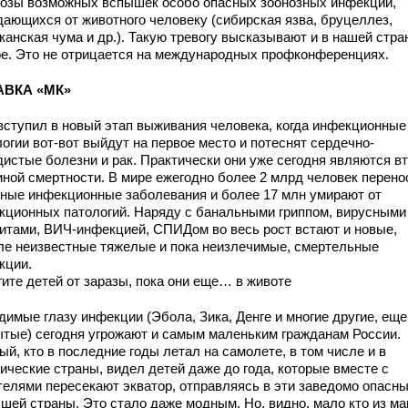
нозы возможных вспышек особо опасных зоонозных инфекций,
дающихся от животного человеку (сибирская язва, бруцеллез,
анская чума и др.). Такую тревогу высказывают и в нашей стран
ре. Это не отрицается на международных профконференциях.
АВКА «МК»
вступил в новый этап выживания человека, когда инфекционные
огии вот-вот выйдут на первое место и потеснят сердечно-
дистые болезни и рак. Практически они уже сегодня являются в
иной смертности. В мире ежегодно более 2 млрд человек перено
иные инфекционные заболевания и более 17 млн умирают от
кционных патологий. Наряду с банальными гриппом, вирусными
титами, ВИЧ-инфекцией, СПИДом во весь рост встают и новые,
ле неизвестные тяжелые и пока неизлечимые, смертельные
кции.
гите детей от заразы, пока они еще… в животе
димые глазу инфекции (Эбола, Зика, Денге и многие другие, еще
ытые) сегодня угрожают и самым маленьким гражданам России.
й, кто в последние годы летал на самолете, в том числе и в
ические страны, видел детей даже до года, которые вместе с
телями пересекают экватор, отправляясь в эти заведомо опасн
шей страны. Это стало даже модным. Но, видно, мало кто из ма