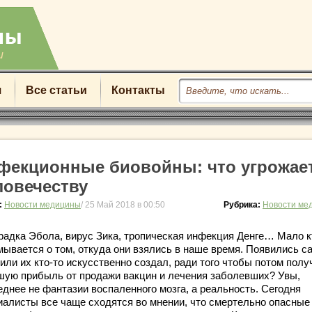
u
я
Все статьи
Контакты
фекционные биовойны: что угрожае
ловечеству
:
Новости медицины
/ 25 Май 2018 в 00:50
Рубрика:
Новости ме
радка Эбола, вирус Зика, тропическая инфекция Денге… Мало к
мывается о том, откуда они взялись в наше время. Появились с
или их кто-то искусственно создал, ради того чтобы потом полу
шую прибыль от продажи вакцин и лечения заболевших? Увы,
еднее не фантазии воспаленного мозга, а реальность. Сегодня
иалисты все чаще сходятся во мнении, что смертельно опасные