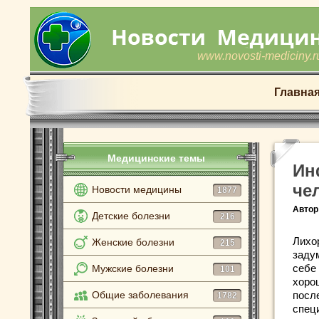
www.novosti-mediciny.r
Главна
Медицинские темы
Ин
че
Новости медицины
1877
Автор
Детские болезни
216
Лихо
Женские болезни
215
заду
себе 
Мужские болезни
101
хоро
Общие заболевания
посл
1782
спец