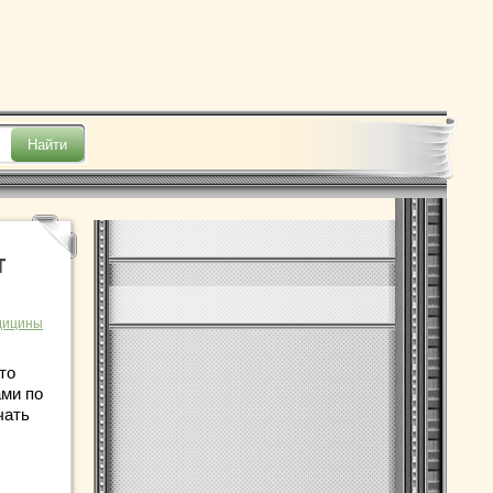
т
дицины
то
ами по
чать