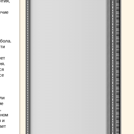
нтия,
учие
Эбола.
сти
еет
ия.
ся
се
ли
ие
,
вном
ы и
ает