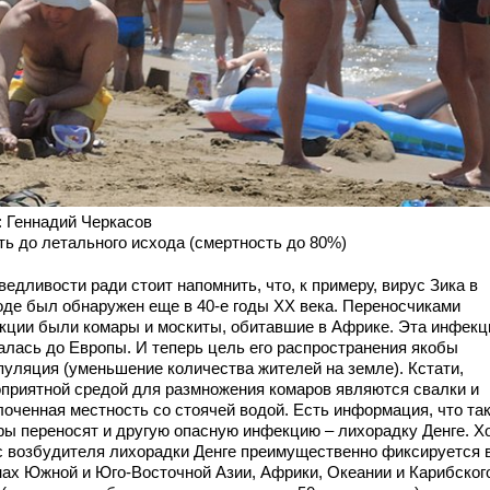
: Геннадий Черкасов
ть до летального исхода (смертность до 80%)
едливости ради стоит напомнить, что, к примеру, вирус Зика в
оде был обнаружен еще в 40‑е годы XX века. Переносчиками
кции были комары и москиты, обитавшие в Африке. Эта инфекц
алась до Европы. И теперь цель его распространения якобы
пуляция (уменьшение количества жителей на земле). Кстати,
оприятной средой для размножения комаров являются свалки и
лоченная местность со стоячей водой. Есть информация, что та
ры переносят и другую опасную инфекцию – лихорадку Денге. Х
с возбудителя лихорадки Денге преимущественно фиксируется 
нах Южной и Юго-Восточной Азии, Африки, Океании и Карибског