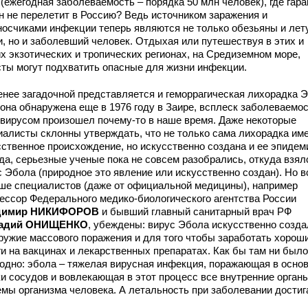
(ежегодная заболеваемость – порядка 50 млн человек), где гара
он не перелетит в Россию? Ведь источником заражения и
носчиками инфекции теперь являются не только обезьяны и лет
, но и заболевший человек. Отдыхая или путешествуя в этих и
их экзотических и тропических регионах, на Средиземном море,
сты могут подхватить опасные для жизни инфекции.
енее загадочной представляется и геморрагическая лихорадка 
 она обнаружена еще в 1976 году в Заире, всплеск заболеваемо
 вирусом произошел почему-то в наше время. Даже некоторые
иалисты склонны утверждать, что не только сама лихорадка им
сственное происхождение, но искусственно создана и ее эпидем
да, серьезные ученые пока не совсем разобрались, откуда взял
с Эбола (природное это явление или искусственно создан). Но в
ше специалистов (даже от официальной медицины), например
ессор Федерального медико-биологического агентства России
димир НИКИФОРОВ
и бывший главный санитарный врач РФ
надий ОНИЩЕНКО
, убеждены: вирус Эбола искусственно созда
оружие массового поражения и для того чтобы заработать хорош
ги на вакцинах и лекарственных препаратах. Как бы там ни было
 одно: эбола – тяжелая вирусная инфекция, поражающая в осно
ки сосудов и вовлекающая в этот процесс все внутренние орган
емы организма человека. А летальность при заболевании достиг