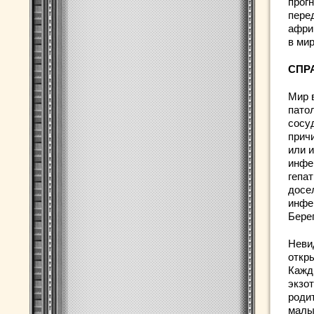
прог
пере
африк
в ми
СПР
Мир 
патол
сосу
прич
или 
инфе
гепа
досе
инфе
Бере
Неви
откр
Кажды
экзот
роди
малы