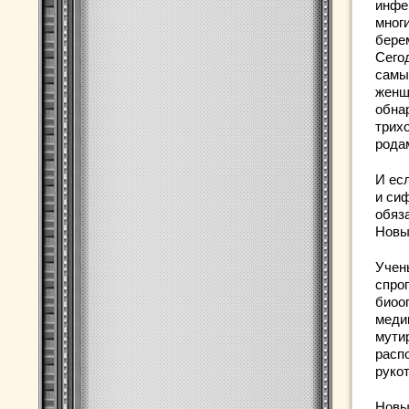
инфе
мног
бере
Сего
самы
женщ
обна
трих
рода
И ес
и си
обяз
Новы
Учен
спро
биоо
меди
мути
расп
руко
Новы