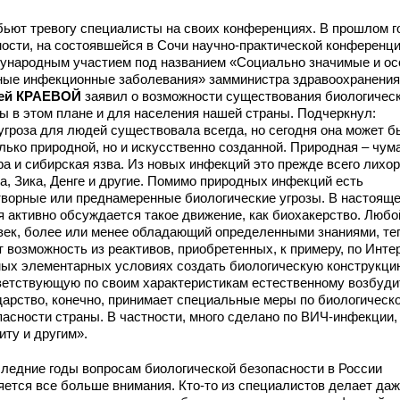
бьют тревогу специалисты на своих конференциях. В прошлом го
ности, на состоявшейся в Сочи научно-практической конференци
ународным участием под названием «Социально значимые и ос
ные инфекционные заболевания» замминистра здравоохранени
ей КРАЕВОЙ
заявил о возможности существования биологичес
зы в этом плане и для населения нашей страны. Подчеркнул:
угроза для людей существовала всегда, но сегодня она может б
лько природной, но и искусственно созданной. Природная – чума
ра и сибирская язва. Из новых инфекций это прежде всего лихо
а, Зика, Денге и другие. Помимо природных инфекций есть
творные или преднамеренные биологические угрозы. В настоящ
я активно обсуждается такое движение, как биохакерство. Любо
век, более или менее обладающий определенными знаниями, те
 возможность из реактивов, приобретенных, к примеру, по Интер
мых элементарных условиях создать биологическую конструкци
ветствующую по своим характеристикам естественному возбуди
дарство, конечно, принимает специальные меры по биологическ
пасности страны. В частности, много сделано по ВИЧ-инфекции,
иту и другим».
следние годы вопросам биологической безопасности в России
яется все больше внимания. Кто-то из специалистов делает да