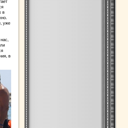
гает
ся
х в
жно.
, уже
 нас,
или
ся
ия, в