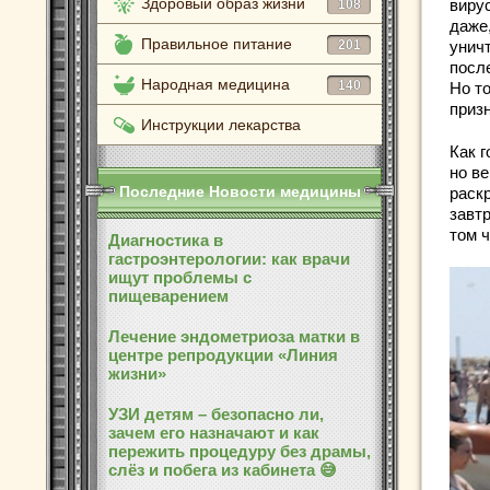
Здоровый образ жизни
виру
108
даже
Правильное питание
201
унич
посл
Народная медицина
140
Но т
приз
Инструкции лекарства
Как 
но в
Последние Новости медицины
раск
завт
том 
Диагностика в
гастроэнтерологии: как врачи
ищут проблемы с
пищеварением
Лечение эндометриоза матки в
центре репродукции «Линия
жизни»
УЗИ детям – безопасно ли,
зачем его назначают и как
пережить процедуру без драмы,
слёз и побега из кабинета 😅