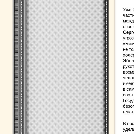
Уже 
част
межд
опас
Серг
угро
«Био
не то
холе
Эбол
руко
врем
чело
имеет
в са
соот
Госу
безо
гепат
В по
удел