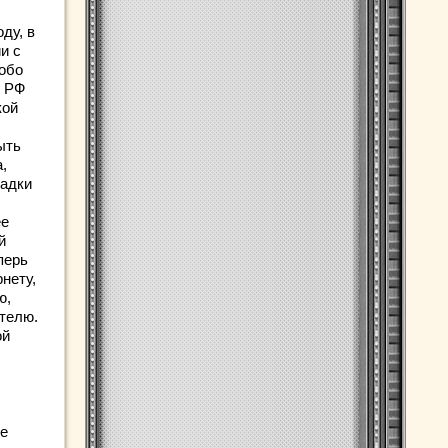
ду, в
и с
обо
я РФ
кой
ыть
,
радки
ее
й
перь
нету,
ю,
телю.
ой
же