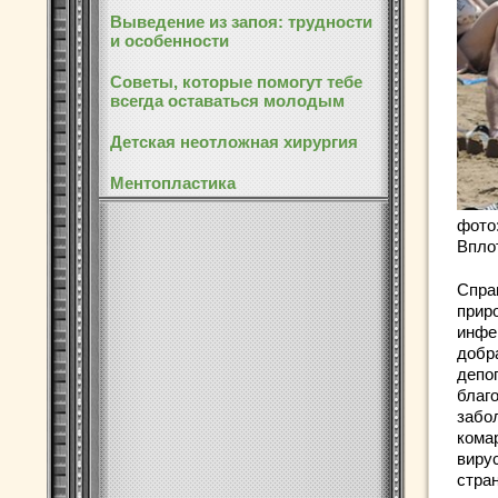
Выведение из запоя: трудности
и особенности
Советы, которые помогут тебе
всегда оставаться молодым
Детская неотложная хирургия
Ментопластика
фото
Впло
Справ
прир
инфе
добр
депо
благ
забо
кома
виру
стра