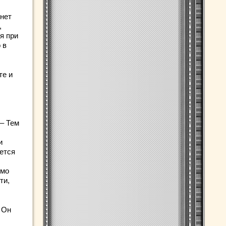
 нет
,
я при
 в
те и
 – Тем
и
ется
имо
ти,
 Он