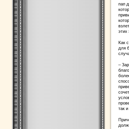
пап 
кото
приви
кото
взлет
этих
Как 
для 
случ
– За
благ
боле
спос
прив
соче
усло
пров
так и
Прич
долж