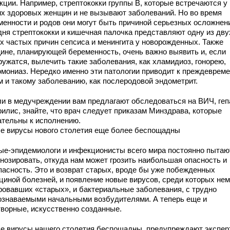
кции. Например, стрептококки группы В, которые встречаются у
их здоровых женщин и не вызывают заболеваний. Но во время
менности и родов они могут быть причиной серьезных осложнен
дня стрептококки и кишечная палочка представляют одну из дву
х частых причин сепсиса и менингита у новорожденных. Также
ине, планирующей беременность, очень важно выявить и, если
ружатся, вылечить такие заболевания, как хламидиоз, гонорею,
омониаз. Нередко именно эти патологии приводит к преждеврем
м и такому заболеванию, как послеродовой эндометрит.
ли в медучреждении вам предлагают обследоваться на ВИЧ, ге
филис, знайте, что врач следует приказам Минздрава, которые
ательны к исполнению.
е вирусы нового столетия еще более беспощадны
ые-эпидемиологи и инфекционисты всего мира постоянно пытаю
гнозировать, откуда нам может грозить наибольшая опасность и
пасность. Это и возврат старых, вроде бы уже побежденных
циной болезней, и появление новые вирусов, среди которых не
ровавших «старых», и бактериальные заболевания, с трудно
ознаваемыми начальными возбудителями. А теперь еще и
творные, искусственно созданные.
е вирусы нашего столетия беспощадны, предупреждают экспер