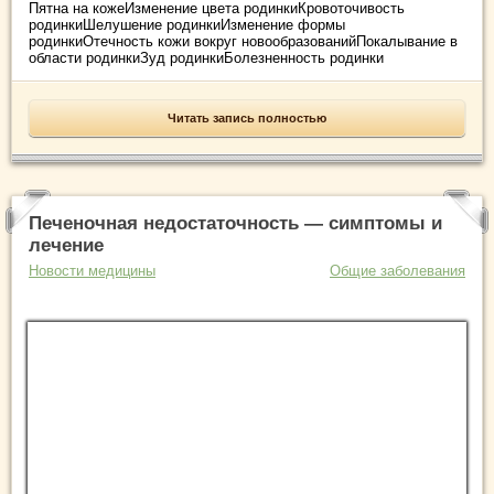
Пятна на кожеИзменение цвета родинкиКровоточивость
родинкиШелушение родинкиИзменение формы
родинкиОтечность кожи вокруг новообразованийПокалывание в
области родинкиЗуд родинкиБолезненность родинки
Читать запись полностью
Печеночная недостаточность — симптомы и
лечение
Новости медицины
Общие заболевания