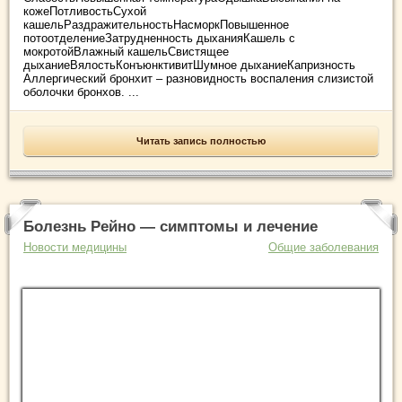
кожеПотливостьСухой
кашельРаздражительностьНасморкПовышенное
потоотделениеЗатрудненность дыханияКашель с
мокротойВлажный кашельСвистящее
дыханиеВялостьКонъюнктивитШумное дыханиеКапризность
Аллергический бронхит – разновидность воспаления слизистой
оболочки бронхов. ...
Читать запись полностью
Болезнь Рейно — симптомы и лечение
Новости медицины
Общие заболевания