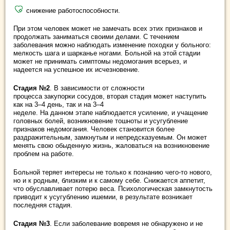
снижение работоспособности.
При этом человек может не замечать всех этих признаков и
продолжать заниматься своими делами. С течением
заболевания можно наблюдать изменение походки у больного:
мелкость шага и шарканье ногами. Больной на этой стадии
может не принимать симптомы недомогания всерьез, и
надеется на успешное их исчезновение.
Стадия №2
. В зависимости от сложности
процесса закупорки сосудов, вторая стадия может наступить
как на 3–4 день, так и на 3–4
неделе. На данном этапе наблюдается усиление, и учащение
головных болей, возникновение тошноты и усугубление
признаков недомогания. Человек становится более
раздражительным, замкнутым и непредсказуемым. Он может
менять свою обыденную жизнь, жаловаться на возникновение
проблем на работе.
Больной теряет интересы не только к познанию чего-то нового,
но и к родным, близким и к самому себе. Снижается аппетит,
что обуславливает потерю веса. Психологическая замкнутость
приводит к усугублению ишемии, в результате возникает
последняя стадия.
Стадия №3
. Если заболевание вовремя не обнаружено и не