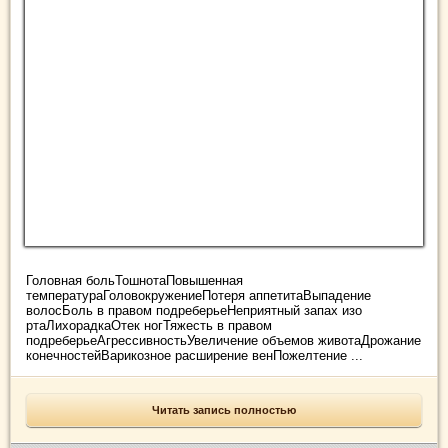
Головная больТошнотаПовышенная
температураГоловокружениеПотеря аппетитаВыпадение
волосБоль в правом подреберьеНеприятный запах изо
ртаЛихорадкаОтек ногТяжесть в правом
подреберьеАгрессивностьУвеличение объемов животаДрожание
конечностейВарикозное расширение венПожелтение ...
Читать запись полностью