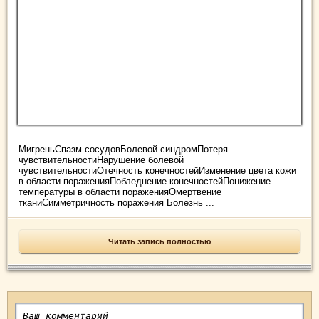
МигреньСпазм сосудовБолевой синдромПотеря
чувствительностиНарушение болевой
чувствительностиОтечность конечностейИзменение цвета кожи
в области пораженияПобледнение конечностейПонижение
температуры в области пораженияОмертвение
тканиСимметричность поражения Болезнь ...
Читать запись полностью