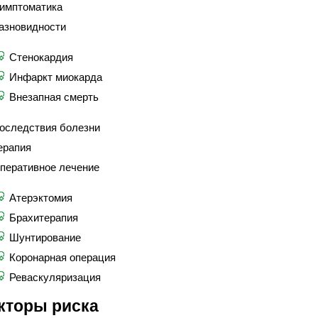
имптоматика
азновидности
Стенокардия
Инфаркт миокарда
Внезапная смерть
оследствия болезни
ерапия
перативное лечение
Атерэктомия
Брахитерапия
Шунтирование
Коронарная операция
Реваскуляризация
кторы риска