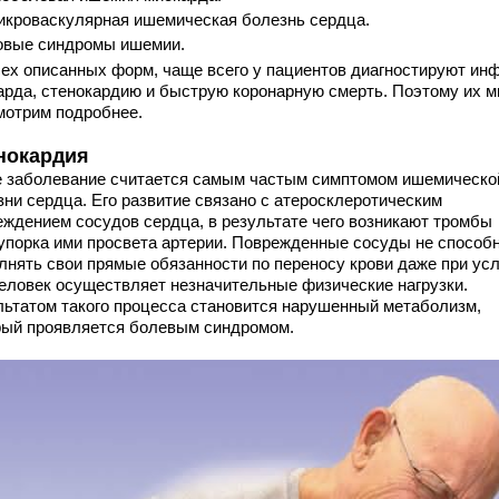
кроваскулярная ишемическая болезнь сердца.
овые синдромы ишемии.
сех описанных форм, чаще всего у пациентов диагностируют ин
арда, стенокардию и быструю коронарную смерть. Поэтому их м
мотрим подробнее.
нокардия
е заболевание считается самым частым симптомом ишемическо
зни сердца. Его развитие связано с атеросклеротическим
еждением сосудов сердца, в результате чего возникают тромбы
купорка ими просвета артерии. Поврежденные сосуды не способ
лнять свои прямые обязанности по переносу крови даже при усл
человек осуществляет незначительные физические нагрузки.
льтатом такого процесса становится нарушенный метаболизм,
рый проявляется болевым синдромом.