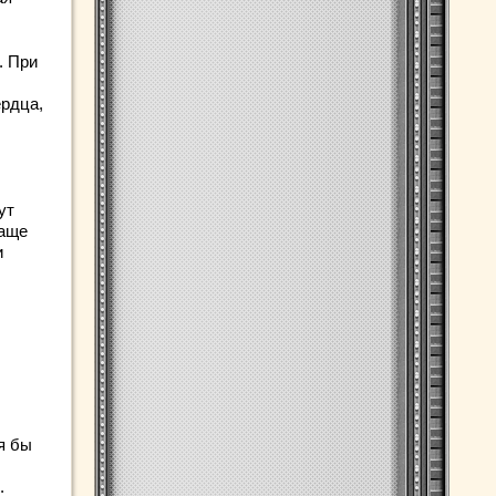
. При
рдца,
ут
Чаще
и
я бы
.