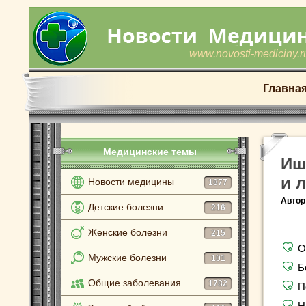
www.novosti-mediciny.r
Главна
Медицинские темы
Иш
и 
Новости медицины
1877
Автор
Детские болезни
216
Женские болезни
215
О
Мужские болезни
101
Б
Общие заболевания
1782
П
Н