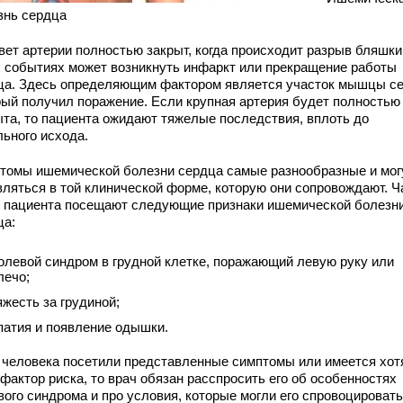
знь сердца
вет артерии полностью закрыт, когда происходит разрыв бляшки
х событиях может возникнуть инфаркт или прекращение работы
ца. Здесь определяющим фактором является участок мышцы се
рый получил поражение. Если крупная артерия будет полностью
ыта, то пациента ожидают тяжелые последствия, вплоть до
льного исхода.
томы ишемической болезни сердца самые разнообразные и мог
вляться в той клинической форме, которую они сопровождают. 
о пациента посещают следующие признаки ишемической болезн
ца:
олевой синдром в грудной клетке, поражающий левую руку или
лечо;
яжесть за грудиной;
патия и появление одышки.
 человека посетили представленные симптомы или имеется хот
фактор риска, то врач обязан расспросить его об особенностях
вого синдрома и про условия, которые могли его спровоцировать