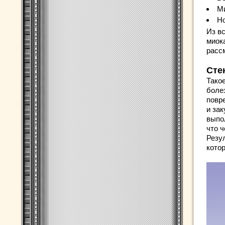
Ми
Н
Из в
миок
расс
Сте
Тако
боле
повр
и за
выпо
что 
Резу
кото