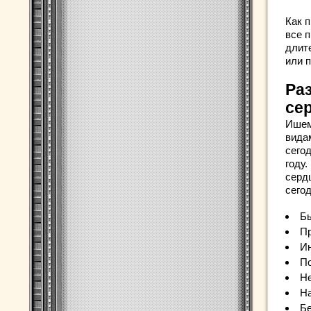
Как п
все п
длит
или 
Ра
се
Ишем
вида
сего
году
серд
сего
Бы
Пр
Ин
По
Не
На
Бе