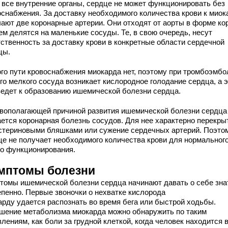
и все внутренние органы, сердце не может функционировать без
оснабжения. За доставку необходимого количества крови к миок
чают две коронарные артерии. Они отходят от аорты в форме ко
ем делятся на маленькие сосуды. Те, в свою очередь, несут
тственность за доставку крови в конкретные области сердечной
цы.
ого пути кровоснабжения миокарда нет, поэтому при тромбоэмбо
го мелкого сосуда возникает кислородное голодание сердца, а 
ведет к образованию ишемической болезни сердца.
вополагающей причиной развития ишемической болезни сердца
ается коронарная болезнь сосудов. Для нее характерно перекры
стериновыми бляшками или сужение сердечных артерий. Поэто
це не получает необходимого количества крови для нормальног
го функционирования.
мптомы болезни
томы ишемической болезни сердца начинают давать о себе зна
епенно. Первые звоночки о нехватке кислорода
арду удается распознать во время бега или быстрой ходьбы.
шение метаболизма миокарда можно обнаружить по таким
лениям, как боли за грудной клеткой, когда человек находится 