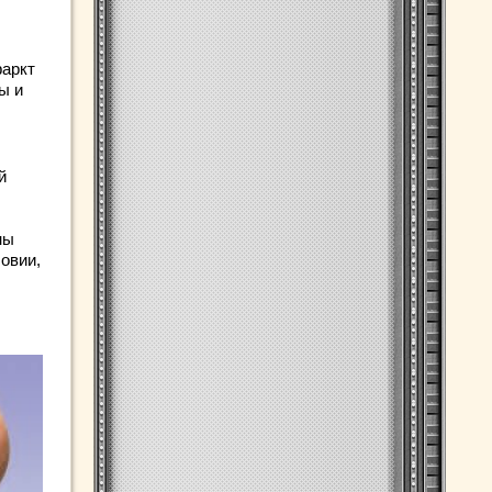
фаркт
ы и
й
ны
овии,