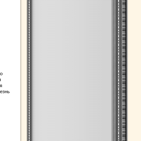
во
я
я
лезнь