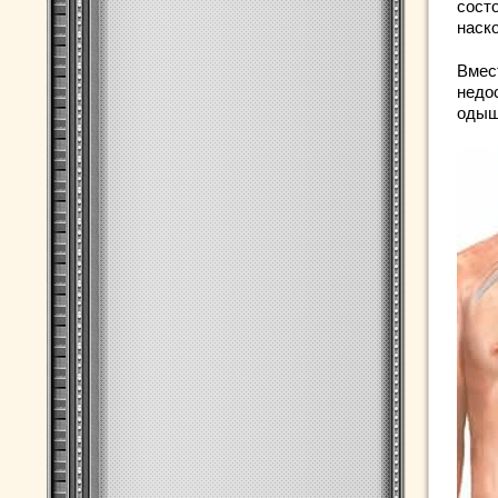
состо
наск
Вмес
недо
одыш