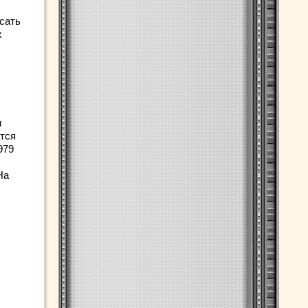
исать
х
и
тся
979
На