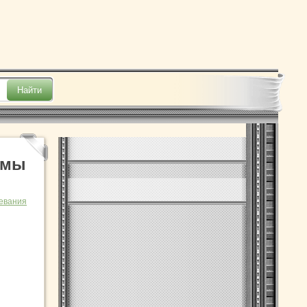
омы
евания