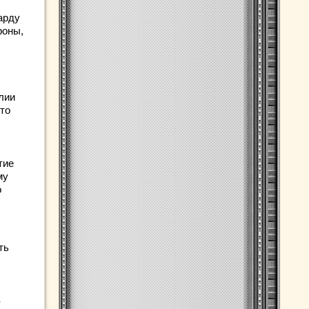
арду
роны,
лии
это
тие
му
о
ть
в