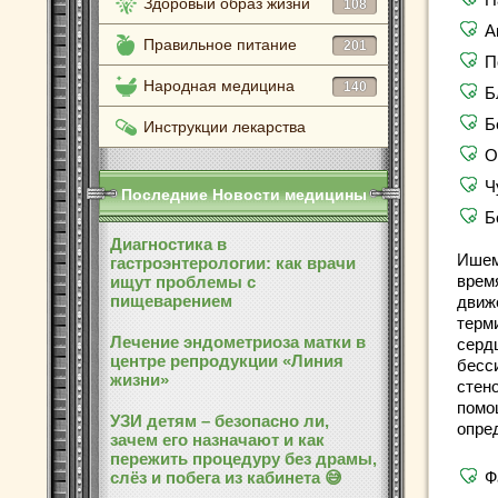
Здоровый образ жизни
108
А
Правильное питание
201
П
Народная медицина
140
Б
Б
Инструкции лекарства
О
Ч
Последние Новости медицины
Б
Диагностика в
Ишем
гастроэнтерологии: как врачи
врем
ищут проблемы с
пищеварением
движ
терм
Лечение эндометриоза матки в
серд
центре репродукции «Линия
бесс
жизни»
стен
помо
УЗИ детям – безопасно ли,
опре
зачем его назначают и как
пережить процедуру без драмы,
слёз и побега из кабинета 😅
Ф