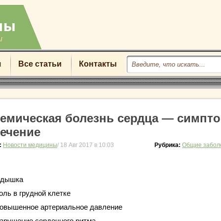
u
я
Все статьи
Контакты
емическая болезнь сердца — симпт
лечение
:
Новости медицины
/ 18 Авг 2017 в 10:03
Рубрика:
Общие забол
дышка
оль в грудной клетке
овышенное артериальное давление
арушение сердечного ритма