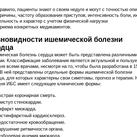
равило, пациенты знают о своем недуге и могут с точностью оп
ричины, частоту образования приступов, интенсивность боли, и
ельность и характер с учетом физической нагрузки
приема конкретных медикаментов.
зновидности ишемической болезни
рдца
ическая болезнь сердца может быть представлена различным
ми. Классификация заболевания является актуальной и пользуе
дня всеми врачами, несмотря на то, чтобы была разработана в 1
. В ней представлены отдельные формы ишемической болезни
ца, для которых характерны свои симптомы, прогноз и терапия. 
дня ИБС имеет следующее клинические формы:
страя коронарная смерть.
иступ стенокардии.
фаркт миокарда.
стинфарктный кардиосклероз.
достаточное кровообращение.
рушение ритмичности органа.
зболевая ишемия миокарда.