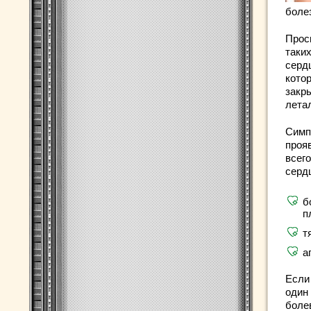
боле
Прос
таки
серд
кото
закр
лета
Симп
проя
всег
серд
б
п
т
а
Если
один 
боле