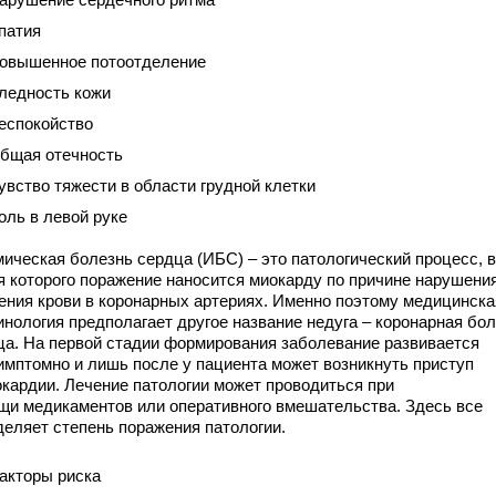
патия
овышенное потоотделение
ледность кожи
еспокойство
бщая отечность
увство тяжести в области грудной клетки
оль в левой руке
ическая болезнь сердца (ИБС) – это патологический процесс, 
я которого поражение наносится миокарду по причине нарушени
ения крови в коронарных артериях. Именно поэтому медицинска
инология предполагает другое название недуга – коронарная бо
ца. На первой стадии формирования заболевание развивается
имптомно и лишь после у пациента может возникнуть приступ
окардии. Лечение патологии может проводиться при
щи медикаментов или оперативного вмешательства. Здесь все
деляет степень поражения патологии.
акторы риска