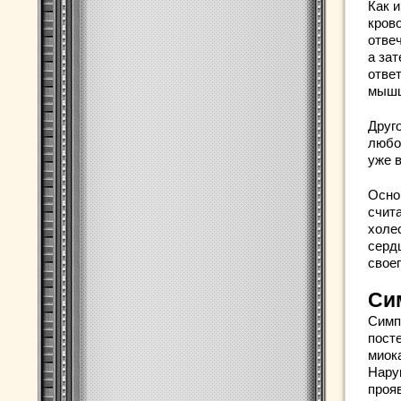
Как 
кров
отве
а зат
отве
мыш
Друг
любо
уже 
Осно
счит
холе
серд
свое
Си
Симп
пост
миок
Нару
прояв