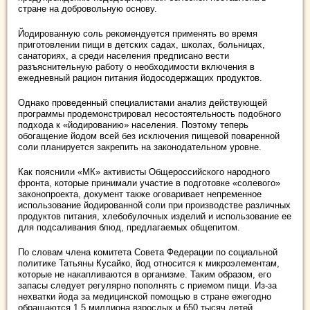
стране на добровольную основу.
Йодированную соль рекомендуется применять во время
приготовлении пищи в детских садах, школах, больницах,
санаториях, а среди населения предписано вести
разъяснительную работу о необходимости включения в
ежедневный рацион питания йодосодержащих продуктов.
Однако проведенный специалистами анализ действующей
программы продемонстрировал несостоятельность подобного
подхода к «йодированию» населения. Поэтому теперь
обогащение йодом всей без исключения пищевой поваренной
соли планируется закрепить на законодательном уровне.
Как пояснили «МК» активисты Общероссийского народного
фронта, которые принимали участие в подготовке «солевого»
законопроекта, документ также оговаривает непременное
использование йодированной соли при производстве различных
продуктов питания, хлебобулочных изделий и использование ее
для подсаливания блюд, предлагаемых общепитом.
По словам члена комитета Совета Федерации по социальной
политике Татьяны Кусайко, йод относится к микроэлементам,
которые не накапливаются в организме. Таким образом, его
запасы следует регулярно пополнять с приемом пищи. Из-за
нехватки йода за медицинской помощью в стране ежегодно
обращаются 1,5 миллиона взрослых и 650 тысяч детей.