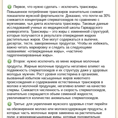
Первое, что нужно сделать – исключить трансжиры.
Повышенное потребление трансжиров значительно снижает
показатели мужской фертильности. Доказано, что почти на 30%
снижается концентрация сперматозоидов по сравнению с
мужчинами, чья диета исключала трансжиры. Таковые данные
исследований ученых из медицинской школы Гарвардского
университета. Трансжиры – это жиры с измененной структурой,
которые получаются в результате отверждения жидких
растительных жиров. Они могут содержаться в выпечке,
десертах, тесте, замороженных продуктах. Чтобы их избежать,
важно читать маркировку и следить за следующими
названиями: «отвержденные жиры», «частично
гидрогенизированные жиры».
Второе: нужно исключить из меню жирные молочные
продукты. Жирные молочные продукты негативно влияют на
подвижность сперматозоидов и их структуру даже у здоровых
молодых мужчин. Рост уровня холестерина в организме,
вызванный избытком насыщенных жиров животного
происхождения и содержанием естественных трансжиров в
молоке и молочной продукции, негативно влияет на качество
спермы. Снижается численность и скорость сперматозоидов,
значительно сокращается объем семенной жидкости,
увеличивается количество аномальных сперматозоидов.
Третье: для укрепления мужского здоровья стоит перейти
на обезжиренное молоко или молокосодержащие продукты, в
которых часть молочных жиров заменена на растительные
поли- и мононенасыщенные жиры, которые положительно