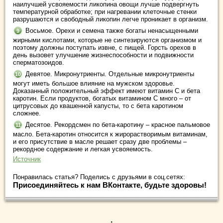
наилучшей усвояемости ликопина овощи лучше подвергнуть
температурной обработке; при нагревании клеточные стенки
разрушаются и свободный ликопин легче проникает в организм.
Восьмое. Орехи и семена также богаты ненасыщенными
жирными кислотами, которые не синтезируются организмом и
поэтому должны поступать извне, с пищей. Горсть орехов в
день вызовет улучшение жизнеспособности и подвижности
сперматозоидов.
Девятое. Микронутриенты. Отдельные микронутриенты
могут иметь большое влияние на мужском здоровье.
Доказанный положительный эффект имеют витамин С и бета
каротин. Если продуктов, богатых витамином С много – от
цитрусовых до квашенной капусты, то с бета каротином
сложнее.
Десятое. Рекордсмен по бета-каротину – красное пальмовое
масло. Бета-каротин относится к жирорастворимым витаминам,
и его присутствие в масле решает сразу две проблемы –
рекордное содержание и легкая усвояемость.
Источник
Понравилась статья? Поделись с друзьями в соц.сетях:
Присоединяйтесь к нам ВКонтакте, будьте здоровы!
.