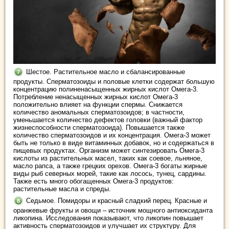
Шестое. Растительное масло и сбалансированные
продукты. Сперматозоиды и половые клетки содержат большую
концентрацию полиненасыщенных жирных кислот Омега-3.
Потребление ненасыщенных жирных кислот Омега-3
положительно влияет на функции спермы. Снижается
количество аномальных сперматозоидов; в частности,
уменьшается количество дефектов головки (важный фактор
жизнеспособности сперматозоида). Повышается также
количество сперматозоидов и их концентрация. Омега-3 может
быть не только в виде витаминных добавок, но и содержаться в
пищевых продуктах. Организм может синтезировать Омега-3
кислоты из растительных масел, таких как соевое, льняное,
масло рапса, а также грецких орехов. Омега-3 богаты жирные
виды рыб северных морей, такие как лосось, тунец, сардины.
Также есть много обогащенных Омега-3 продуктов:
растительные масла и спреды.
Седьмое. Помидоры и красный сладкий перец. Красные и
оранжевые фрукты и овощи – источник мощного антиоксиданта
ликопина. Исследования показывают, что ликопин повышает
активность сперматозоидов и улучшает их структуру. Для