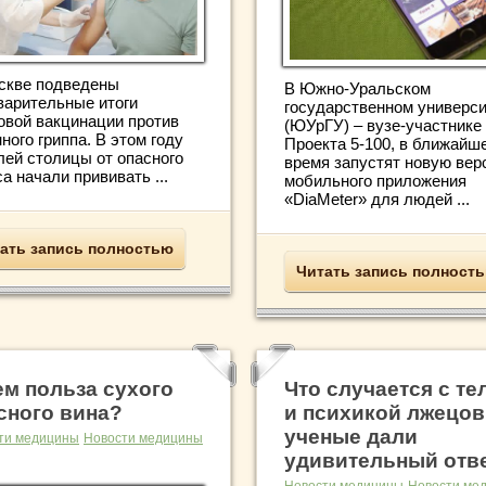
скве подведены
В Южно-Уральском
варительные итоги
государственном универси
овой вакцинации против
(ЮУрГУ) – вузе-участнике
ного гриппа. В этом году
Проекта 5-100, в ближайш
лей столицы от опасного
время запустят новую вер
а начали прививать ...
мобильного приложения
«DiaMeter» для людей ...
ать запись полностью
Читать запись полност
ем польза сухого
Что случается с те
сного вина?
и психикой лжецов
ученые дали
ти медицины
Новости медицины
удивительный отв