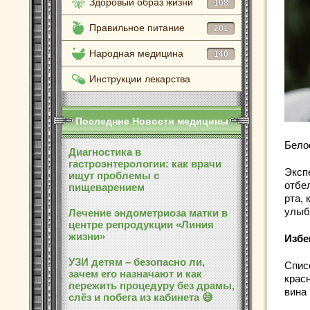
Здоровый образ жизни
108
Правильное питание
201
Народная медицина
140
Инструкции лекарства
Последние Новости медицины
Бело
Диагностика в
гастроэнтерологии: как врачи
Эксп
ищут проблемы с
отбе
пищеварением
рта,
улыб
Лечение эндометриоза матки в
центре репродукции «Линия
жизни»
Избе
УЗИ детям – безопасно ли,
Спис
зачем его назначают и как
крас
пережить процедуру без драмы,
вина
слёз и побега из кабинета 😅