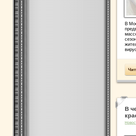
В Мо
пред
масс
сезон
жите
вирус
Чит
В ч
кра
Новос