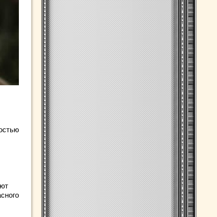
лостью
яют
асного