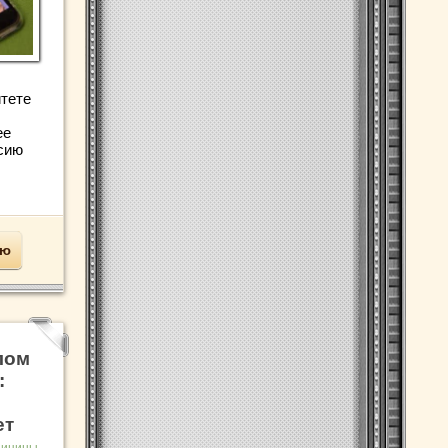
тете
ее
сию
ью
лом
:
ет