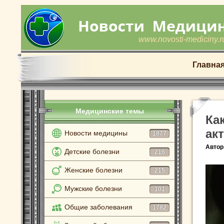
www.novosti-mediciny.r
Главна
Медицинские темы
Ка
ак
Новости медицины
1877
Автор
Детские болезни
216
Женские болезни
215
Мужские болезни
101
Общие заболевания
1782