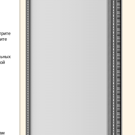
трите
тите
льных
ной
ам