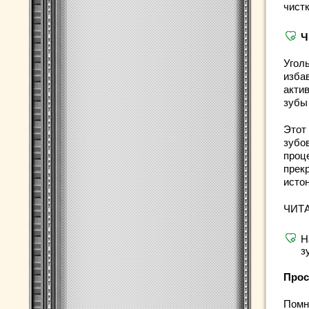
чистк
Ч
Угол
изба
актив
зубы
Этот
зубов
проц
прек
исто
ЧИТ
Н
з
Прос
Помн