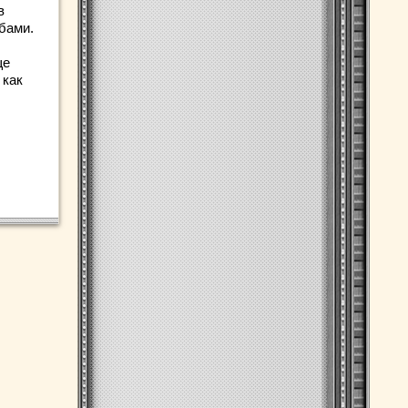
в
убами.
ще
 как