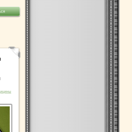
и
м
дицины