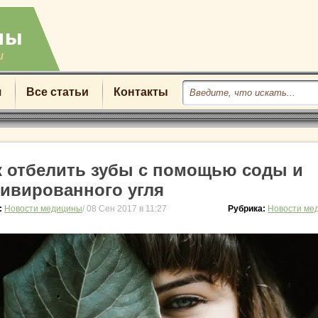
u
я
Все статьи
Контакты
к отбелить зубы с помощью соды и
тивированного угля
:
Новости медицины
/ 08 Сен 2017 в 11:27
Рубрика:
Новости ме