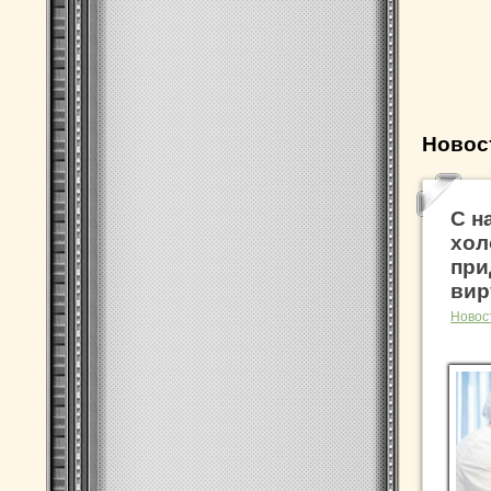
Новос
С н
хол
при
вир
Новос