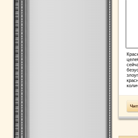
Крас
целе
сейч
безу
злоу
крас
колич
Чит