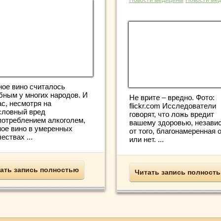
Новости медицины
Новости ме
ное вино считалось
бным у многих народов. И
Не врите – вредно. Фото:
ас, несмотря на
flickr.com Исследователи
словный вред
говорят, что ложь вредит
потреблением алкоголем,
вашему здоровью, незави
ное вино в умеренных
от того, благонамеренная 
ествах ...
или нет. ...
ать запись полностью
Читать запись полност