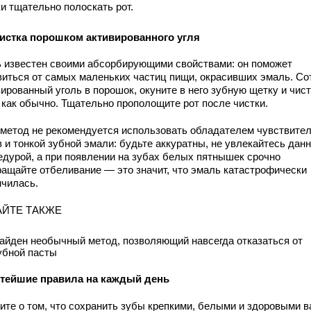
и тщательно полоскать рот.
истка порошком активированного угля
ь известен своими абсорбирующими свойствами: он поможет
виться от самых маленьких частиц пищи, окрасивших эмаль. Со
ированный уголь в порошок, окуните в него зубную щетку и чис
 как обычно. Тщательно прополощите рот после чистки.
 метод не рекомендуется использовать обладателем чувствите
 и тонкой зубной эмали: будьте аккуратны, не увлекайтесь дан
едурой, а при появлении на зубах белых пятнышек срочно
ращайте отбеливание — это значит, что эмаль катастрофически
нчилась.
АЙТЕ ТАКЖЕ
айден необычный метод, позволяющий навсегда отказаться от
убной пасты
тейшие правила на каждый день
ите о том, что сохранить зубы крепкими, белыми и здоровыми в