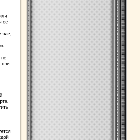
или
я ее
 чае,
в.
 не
, при
й
рта.
тить
уется
ждой