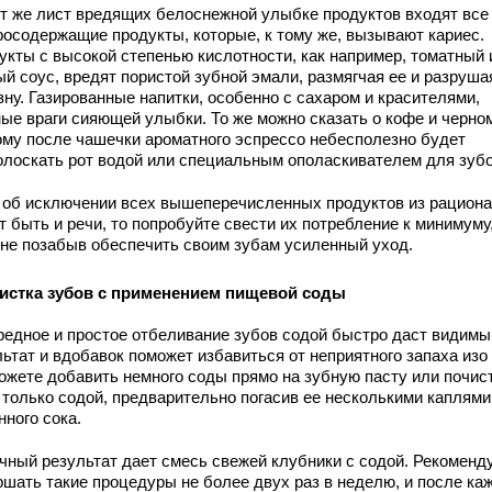
от же лист вредящих белоснежной улыбке продуктов входят все
росодержащие продукты, которые, к тому же, вызывают кариес.
укты с высокой степенью кислотности, как например, томатный 
й соус, вредят пористой зубной эмали, размягчая ее и разруша
зну. Газированные напитки, особенно с сахаром и красителями,
ные враги сияющей улыбки. То же можно сказать о кофе и черном
ому после чашечки ароматного эспрессо небесполезно будет
олоскать рот водой или специальным ополаскивателем для зубо
 об исключении всех вышеперечисленных продуктов из рациона
 быть и речи, то попробуйте свести их потребление к минимуму
 не позабыв обеспечить своим зубам усиленный уход.
истка зубов с применением пищевой соды
редное и простое отбеливание зубов содой быстро даст видимы
ьтат и вдобавок поможет избавиться от неприятного запаха изо 
ожете добавить немного соды прямо на зубную пасту или почис
 только содой, предварительно погасив ее несколькими каплями
ного сока.
чный результат дает смесь свежей клубники с содой. Рекоменд
ршать такие процедуры не более двух раз в неделю, и после ка