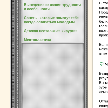
В эт
Выведение из запоя: трудности
сахо
и особенности
Прод
соевы
Советы, которые помогут тебе
бели
всегда оставаться молодым
глав
поэт
Детская неотложная хирургия
проп
Ментопластика
Если
может
этом
Ч
Безв
резул
Вы м
зубы
лимон
Отли
сове