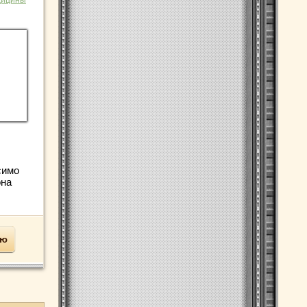
дицины
симо
она
ью