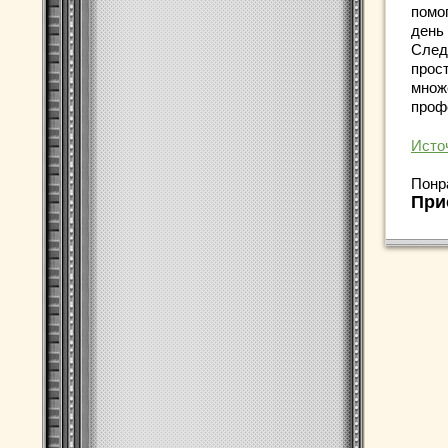
помо
день 
След
прос
множ
проф
Исто
Понр
При