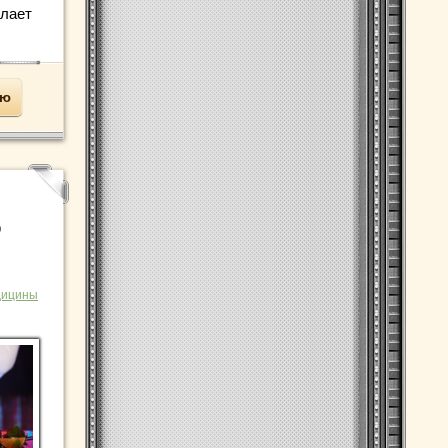
елает
ью
о
о
дицины