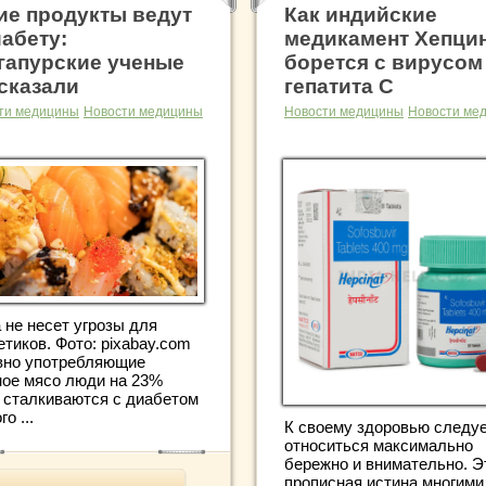
ие продукты ведут
Как индийские
иабету:
медикамент Хепци
гапурские ученые
борется с вирусом
сказали
гепатита С
ти медицины
Новости медицины
Новости медицины
Новости ме
 не несет угрозы для
тиков. Фото: pixabay.com
вно употребляющие
ное мясо люди на 23%
 сталкиваются с диабетом
го ...
К своему здоровью следу
относиться максимально
бережно и внимательно. Э
прописная истина многими