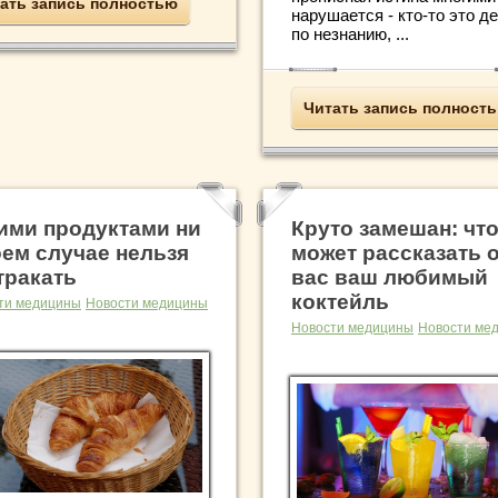
ать запись полностью
нарушается - кто-то это д
по незнанию, ...
Читать запись полност
ими продуктами ни
Круто замешан: чт
оем случае нельзя
может рассказать 
тракать
вас ваш любимый
коктейль
ти медицины
Новости медицины
Новости медицины
Новости ме