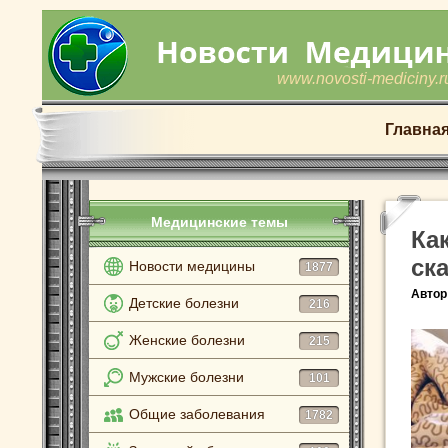
www.novosti-mediciny.r
Главна
Медицинские темы
Ка
ск
Новости медицины
1877
Автор
Детские болезни
216
Женские болезни
215
Мужские болезни
101
Общие заболевания
1782