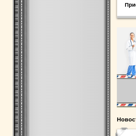
При
Новос