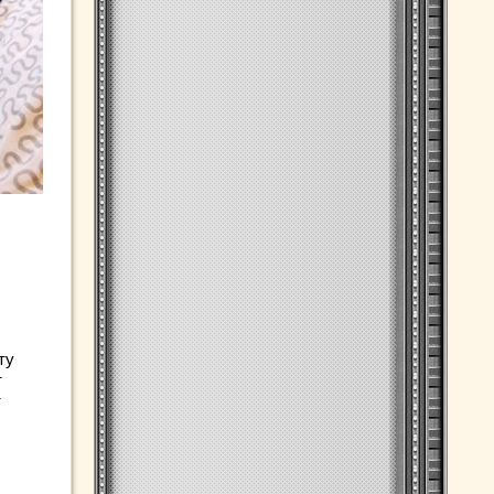
ту
т
т