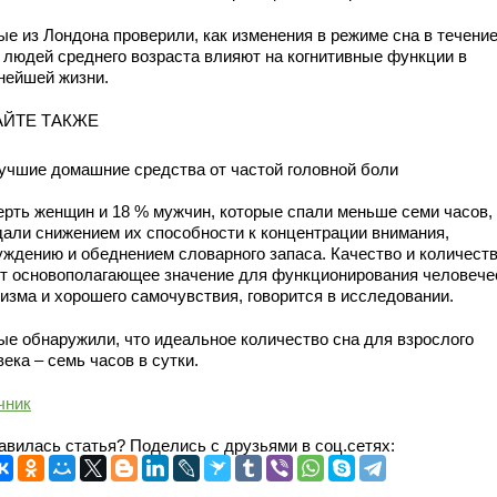
ые из Лондона проверили, как изменения в режиме сна в течение
у людей среднего возраста влияют на когнитивные функции в
нейшей жизни.
АЙТЕ ТАКЖЕ
учшие домашние средства от частой головной боли
ерть женщин и 18 % мужчин, которые спали меньше семи часов,
дали снижением их способности к концентрации внимания,
уждению и обеднением словарного запаса. Качество и количеств
т основополагающее значение для функционирования человече
низма и хорошего самочувствия, говорится в исследовании.
ые обнаружили, что идеальное количество сна для взрослого
ека – семь часов в сутки.
чник
авилась статья? Поделись с друзьями в соц.сетях: