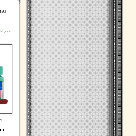
нат
дицины
ет
та