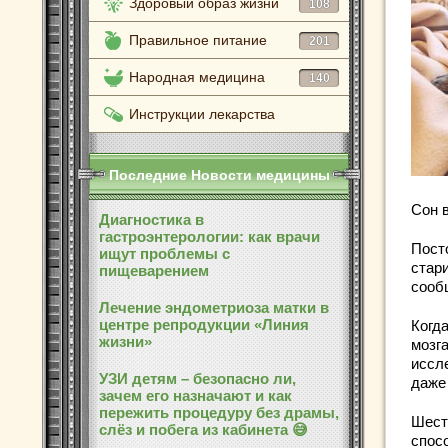
Здоровый образ жизни
108
Правильное питание
201
Народная медицина
140
Инструкции лекарства
Последние Новости медицины
Сон в
Диагностика в
гастроэнтерологии: как врачи
Пост
ищут проблемы с
стар
пищеварением
сооб
Лечение эндометриоза матки в
центре репродукции «Линия
Когд
жизни»
мозга
иссл
УЗИ детям – безопасно ли,
даже
зачем его назначают и как
пережить процедуру без драмы,
Шест
слёз и побега из кабинета 😅
спос