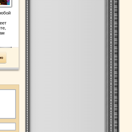
любой
еет
те,
вам
ью