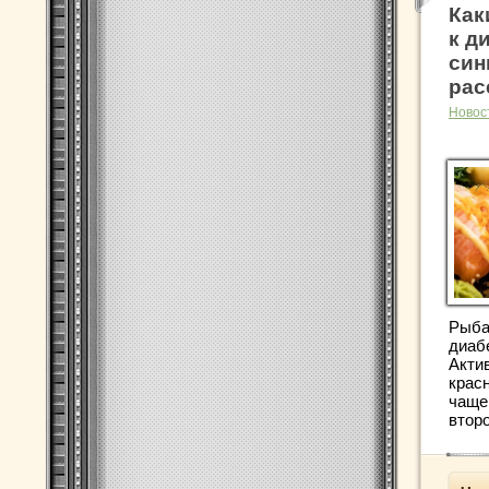
Как
к д
син
рас
Новос
Рыба
диабе
Акти
крас
чаще
второ