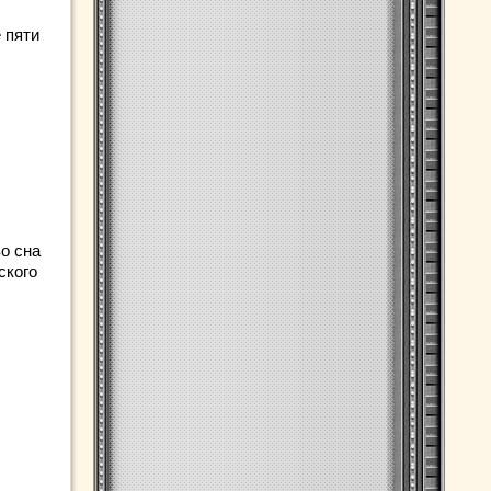
 пяти
о сна
ского