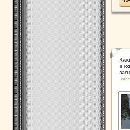
Чит
Как
в к
зав
Новос