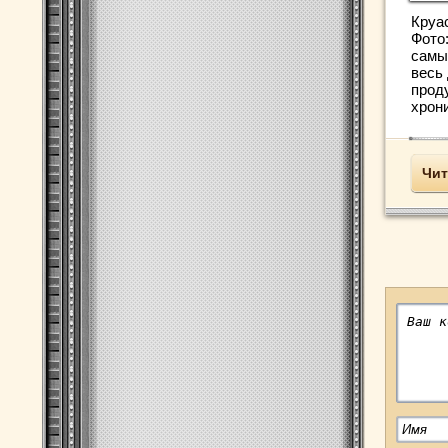
Круа
Фото:
самы
весь
прод
хрони
Чит