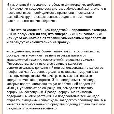
И как опытный специалист в области фитотерапии, добавил:
«При лечении сердечно-сосудистых заболеваний желательно и
часто возникает необходимость применения нескольких
важнейших групп лекарственных средств, в том числе
растительного происхождения».
– Что это за «волшебные» средства? – спрашиваю эксперта.
– И не получится ли так, что гипертоники или гипотоники
начнут отказываться от терапии химическими препаратами
и перейдут исключительно на травку?
– Сердечникам, а тем более пациентам с патологией мозга,
сосудов, ни в коем случае нельзя отказываться от
традиционной терапии, назначенной лечащими врачами.
Фитосредства могут выступать лишь в качестве
вспомогательных дополнений или использоваться в качестве
профилактики. А в основе должна оставаться медицинская
помощь лекарствами. Например, есть так называемые
кардиотонические средства. Это – сердечные гликозиды,
которые восстанавливают тонус ослабленной сердечной
мышцы, усиливают ее сокращения, замедляют частоту
сердечных сокращений. Правда, сердечные гликозиды
содержат и многие растения. Но предпочтение все же надо
отдавать очищенным гликозидам заводского производства. А в
качестве вспомогательного средства подойдут трава майского
ландыша и горицвета весеннего.