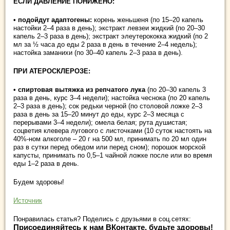
ЕСЛИ ДАВЛЕНИЕ ПОНИЖЕНО:
• подойдут адаптогены:
корень женьшеня (по 15–20 капель
настойки 2–4 раза в день); экстракт левзеи жидкий (по 20–30
капель 2–3 раза в день); экстракт элеутерококка жидкий (по 2
мл за ½ часа до еды 2 раза в день в течение 2–4 недель);
настойка заманихи (по 30–40 капель 2–3 раза в день).
ПРИ АТЕРОСКЛЕРОЗЕ:
• спиртовая вытяжка из репчатого лука
(по 20–30 капель 3
раза в день, курс 3–4 недели); настойка чеснока (по 20 капель
2–3 раза в день); сок редьки черной (по столовой ложке 2–3
раза в день за 15–20 минут до еды, курс 2–3 месяца с
перерывами 3–4 недели); омела белая; рута душистая;
соцветия клевера лугового с листочками (10 суток настоять на
40%-ном алкоголе – 20 г на 500 мл, принимать по 20 мл один
раз в сутки перед обедом или перед сном); порошок морской
капусты, принимать по 0,5–1 чайной ложке после или во время
еды 1–2 раза в день.
Будем здоровы!
Источник
Понравилась статья? Поделись с друзьями в соц.сетях:
Присоединяйтесь к нам ВКонтакте, будьте здоровы!