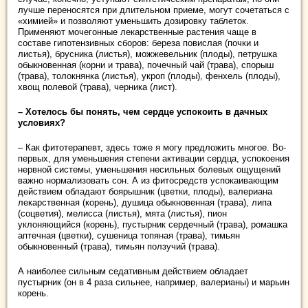
лучше переносятся при длительном приеме, могут сочетаться с
«химией» и позволяют уменьшить дозировку таблеток.
Применяют мочегонные лекарственные растения чаще в
составе гипотензивных сборов: береза повислая (почки и
листья), брусника (листья), можжевельник (плоды), петрушка
обыкновенная (корни и трава), почечный чай (трава), спорыш
(трава), толокнянка (листья), укроп (плоды), фенхель (плоды),
хвощ полевой (трава), черника (лист).
– Хотелось бы понять, чем сердце успокоить в дачных
условиях?
– Как фитотерапевт, здесь тоже я могу предложить многое. Во-
первых, для уменьшения степени активации сердца, успокоения
нервной системы, уменьшения несильных болевых ощущений
важно нормализовать сон. А из фитосредств успокаивающим
действием обладают боярышник (цветки, плоды), валериана
лекарственная (корень), душица обыкновенная (трава), липа
(соцветия), мелисса (листья), мята (листья), пион
уклоняющийся (корень), пустырник сердечный (трава), ромашка
аптечная (цветки), сушеница топяная (трава), тимьян
обыкновенный (трава), тимьян ползучий (трава).
А наиболее сильным седативным действием обладает
пустырник (он в 4 раза сильнее, например, валерианы) и марьин
корень.