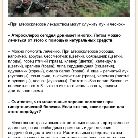
«При атеросклерозе лекарством могут служить лук и чеснок»
– Атеросклероз сегодня донимает многих. Летом можно
лечиться от этого с помощью натуральных средств.
– Можно помогать лечению. При атеросклерозе хороши,
например, арбузы, бессмертник (цветки), боярышник (цветки,
плоды), горец птичий (трава), клевер (цветки), календула
(цветки), крапива (трава), липа сердцевидная (соцветия),
одуванчик (корень), омела белая (трава). А еще – репчатый лук
(луковицы), семя льна, тысячелистник (трава), черемша (листья
и луковицы), чеснок (луковицы). Так что выбор велик. Важно не
полениться хотя бы что-то из этого использовать, причем
длительное время.
– Считается, что мочегонные хорошо помогают при
гипертонической болезни. Если это так, какие травки для
этого подойдут?
– Мочегонные травы помогают не только снижать артериальное
давление, но их необходимо применять и для лечения
сердечной недостаточности. Растительные средства в этом
случае, конечно, уступают синтетическим препаратам, но они