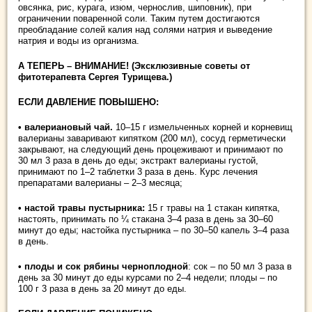
овсянка, рис, курага, изюм, чернослив, шиповник), при
ограничении поваренной соли. Таким путем достигаются
преобладание солей калия над солями натрия и выведение
натрия и воды из организма.
А ТЕПЕРЬ – ВНИМАНИЕ! (Эксклюзивные советы от
фитотерапевта Сергея Турищева.)
ЕСЛИ ДАВЛЕНИЕ ПОВЫШЕНО:
• валериановый чай.
10–15 г измельченных корней и корневищ
валерианы заваривают кипятком (200 мл), сосуд герметически
закрывают, на следующий день процеживают и принимают по
30 мл 3 раза в день до еды; экстракт валерианы густой,
принимают по 1–2 таблетки 3 раза в день. Курс лечения
препаратами валерианы – 2–3 месяца;
• настой травы пустырника:
15 г травы на 1 стакан кипятка,
настоять, принимать по ¼ стакана 3–4 раза в день за 30–60
минут до еды; настойка пустырника – по 30–50 капель 3–4 раза
в день.
• плоды и сок рябины черноплодной
: сок – по 50 мл 3 раза в
день за 30 минут до еды курсами по 2–4 недели; плоды – по
100 г 3 раза в день за 20 минут до еды.