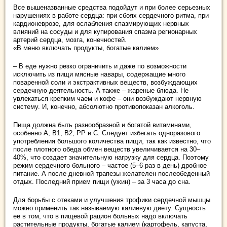
Все вышеназванные средства подойдут и при более серьезных
нарушениях в работе сердца: при сбоях сердечного ритма, при
кардионеврозе, для ослабления спазмирующих нервных
влияний на сосуды и для купирования спазма регионарных
артерий сердца, мозга, конечностей.
«В меню включать продукты, богатые калием»
– В еде нужно резко ограничить и даже по возможности
исключить из пищи мясные навары, содержащие много
поваренной соли и экстрактивных веществ, возбуждающих
сердечную деятельность. А также – жареные блюда. Не
увлекаться крепким чаем и кофе – они возбуждают нервную
систему. И, конечно, абсолютно противопоказан алкоголь.
Пища должна быть разнообразной и богатой витаминами,
особенно А, В1, В2, РР и С. Следует избегать одноразового
употребления большого количества пищи, так как известно, что
после плотного обеда обмен веществ увеличивается на 30–
40%, что создает значительную нагрузку для сердца. Поэтому
режим сердечного больного – частое (5–6 раз в день) дробное
питание. А после дневной трапезы желателен послеобеденный
отдых. Последний прием пищи (ужин) – за 3 часа до сна.
Для борьбы с отеками и улучшения трофики сердечной мышцы
можно применить так называемую калиевую диету. Сущность
ее в том, что в пищевой рацион больных надо включать
растительные продукты, богатые калием (картофель, капуста,