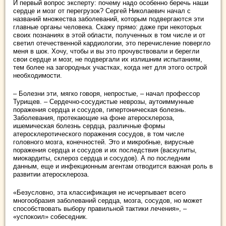
И первый вопрос эксперту: почему надо особенно беречь наши
сердце и мозг от перегрузок? Сергей Николаевич начал с
названий множества заболеваний, которым подвергаются эти
главные органы человека. Скажу прямо: даже при некоторых
своих познаниях в этой области, полученных в том числе и от
светил отечественной кардиологии, это перечисление повергло
меня в шок. Хочу, чтобы и вы это прочувствовали и берегли
свои сердце и мозг, не подвергали их излишним испытаниям,
тем более на загородных участках, когда нет для этого острой
необходимости.
– Болезни эти, мягко говоря, непростые, – начал профессор
Турищев. – Сердечно-сосудистые неврозы, аутоиммунные
поражения сердца и сосудов, гипертоническая болезнь.
Заболевания, протекающие на фоне атеросклероза,
ишемическая болезнь сердца, различные формы
атеросклеротического поражения сосудов, в том числе
головного мозга, конечностей. Это и микробные, вирусные
поражения сердца и сосудов и их последствия (васкулиты,
миокардиты, склероз сердца и сосудов). А по последним
данным, еще и инфекционным агентам отводится важная роль в
развитии атеросклероза.
«Безусловно, эта классификация не исчерпывает всего
многообразия заболеваний сердца, мозга, сосудов, но может
способствовать выбору правильной тактики лечения», –
«успокоил» собеседник.