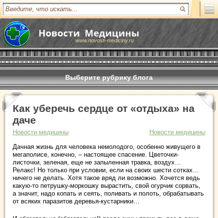
www.novosti-mediciny.ru
Выберите рубрику блога
Как уберечь сердце от «отдыха» на
даче
Новости медицины
Новости медицины
Дачная жизнь для человека немолодого, особенно живущего в
мегаполисе, конечно, – настоящее спасение. Цветочки-
листочки, зеленая, еще не запыленная травка, воздух…
Релакс! Но только при условии, если на своих шести сотках…
ничего не делать. Хотя такое вряд ли возможно. Хочется ведь
какую-то петрушку-моркошку вырастить, свой огурчик сорвать,
а значит, надо копать и сеять, поливать и полоть, обрабатывать
от всяких паразитов деревья-кустарники…