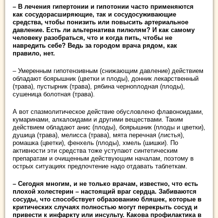
– В лечения гипертонии и гипотонии часто применяются
как сосудорасширяющие, так и сосудосуживающие
средства, чтобы понизить или повысить артериальное
давление. Есть ли альтернатива пилюлям? И как самому
человеку разобраться, что и когда пить, чтобы не
навредить себе? Ведь за городом врача рядом, как
правило, нет.
– Умеренным гипотензивным (снижающим давление) действием
обладают боярышник (цветки и плоды), донник лекарственный
(трава), пустырник (трава), рябина черноплодная (плоды),
сушеница болотная (трава).
А вот спазмолитическое действие обусловлено флавоноидами,
кумаринами, алкалоидами и другими веществами. Таким
действием обладают анис (плоды), боярышник (плоды и цветки),
душица (трава), мелисса (трава), мята перечная (листья),
ромашка (цветки), фенхель (плоды), хмель (шишки). По
активности эти средства тоже уступают синтетическим
препаратам и очищенным действующим началам, поэтому в
острых ситуациях предпочтение надо отдавать таблеткам.
– Сегодня многим, и не только врачам, известно, что есть
плохой холестерин – настоящий враг сердца. Забиваются
сосуды, что способствует образованию бляшек, которые в
критических случаях полностью могут перекрыть сосуд и
привести к инфаркту или инсульту. Какова профилактика в