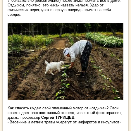
И обязательно (обязательно!) после зимы промыть все в доме.
Отдыхом, понятно, это никак назвать нельзя. Удар от
физических перегрузок в первую очередь примет на себя
сердце.
Как спасать будем свой пламенный мотор от «отдыха»? Свои
советы дает наш постоянный эксперт, известный фитотерапевт,
д.м.н., профессор
Сергей ТУРИЩЕВ
.
«Весенние и летние травы уберегут от инфарктов и инсультов»