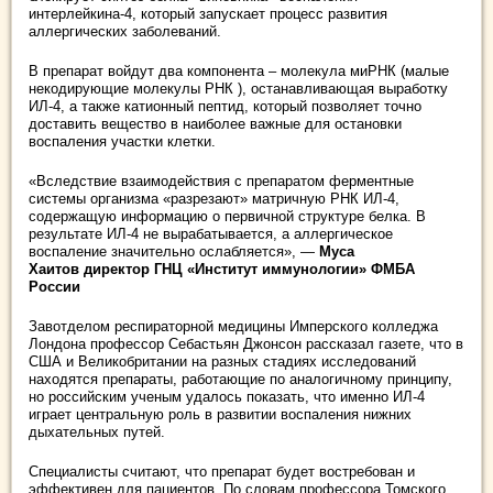
интерлейкина-4, который запускает процесс развития
аллергических заболеваний.
В препарат войдут два компонента – молекула миРНК (малые
некодирующие молекулы РНК ), останавливающая выработку
ИЛ-4, а также катионный пептид, который позволяет точно
доставить вещество в наиболее важные для остановки
воспаления участки клетки.
«Вследствие взаимодействия с препаратом ферментные
системы организма «разрезают» матричную РНК ИЛ-4,
содержащую информацию о первичной структуре белка. В
результате ИЛ-4 не вырабатывается, а аллергическое
воспаление значительно ослабляется», —
Муса
Хаитов директор ГНЦ «Институт иммунологии» ФМБА
России
Завотделом респираторной медицины Имперского колледжа
Лондона профессор Себастьян Джонсон рассказал газете, что в
США и Великобритании на разных стадиях исследований
находятся препараты, работающие по аналогичному принципу,
но российским ученым удалось показать, что именно ИЛ-4
играет центральную роль в развитии воспаления нижних
дыхательных путей.
Специалисты считают, что препарат будет востребован и
эффективен для пациентов. По словам профессора Томского