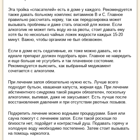
Эта тройка «спасателей» есть в доме у каждого. Рекомендуется
также давать больному комплекс витаминов В и С. Главное
правильно рассчитать норму, так как передозировка может
вызывать проблемы и даже стать опасной для жизни. Если
алкоголик не может пить воду из-за рвоты, стоит давать ему
хотя бы по несколько чайных ложек жидкости каждых 15-20
минут. Важно, чтобы организм не был обезвожен.
Если в доме есть седативные, их тоже можно давать, но в
идеале препарат должен подобрать врач. Главное не навредить
и еще больше не усугубить и так плачевное состояние.
Рекомендуется выяснить, как выбранный медикамент
сочетается с алкоголем.
При лечении запоя обязательно нужно есть. Лучше всего
подходит бульон, квашеная капуста, жирная еда. При лечении
абстинентного синдрома такой рацион обязателен, поскольку
алкоголики, выпивая, даже не закусывают. Есть лучше после
восстановления давления и при отсутствии рвотных позывов.
Подкрепить лечение можно водными процедурами. Баня или
сауна помогут с лечением запоя. Если такой роскоши по
близости нет, подойдет и контрастный душ. Подавать горячу и
холодную воду необходимо постепенно. Затем стоит вызывать
на помощь нарколога.