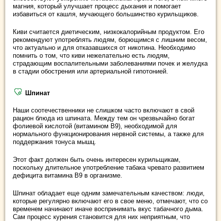
магния, который улучшает процесс дыхания и помогает
избавиться от кашля, мучающего большинство курильщиков.
Киви считается диетическим, низкокалорийным продуктом. Его
рекомендуют употреблять людям, борющимся с лишним весом,
что актуально и для отказавшихся от никотина. Необходимо
помнить о том, что киви нежелательно есть людям,
страдающим воспалительными заболеваниями почек и желудка
в стадии обострения или артериальной гипотонией.
Шпинат
Наши соотечественники не слишком часто включают в свой
рацион блюда из шпината. Между тем он чрезвычайно богат
фолиевой кислотой (витамином B9), необходимой для
нормального функционирования нервной системы, а также для
поддержания тонуса мышц.
Этот факт должен быть очень интересен курильщикам,
поскольку длительное употребление табака чревато развитием
дефицита витамина B9 в организме.
Шпинат обладает еще одним замечательным качеством: люди,
которые регулярно включают его в свое меню, отмечают, что со
временем начинают иначе воспринимать вкус табачного дыма.
Сам процесс курения становится для них неприятным, что