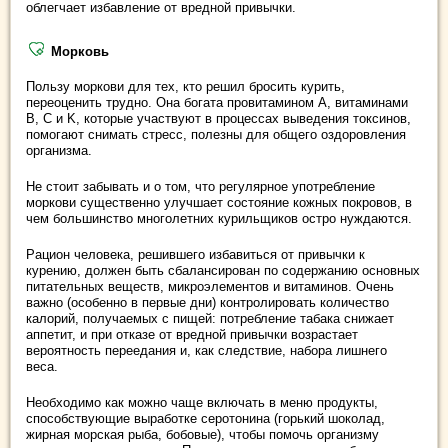
облегчает избавление от вредной привычки.
Морковь
Пользу моркови для тех, кто решил бросить курить,
переоценить трудно. Она богата провитамином А, витаминами
B, C и K, которые участвуют в процессах выведения токсинов,
помогают снимать стресс, полезны для общего оздоровления
организма.
Не стоит забывать и о том, что регулярное употребление
моркови существенно улучшает состояние кожных покровов, в
чем большинство многолетних курильщиков остро нуждаются.
Рацион человека, решившего избавиться от привычки к
курению, должен быть сбалансирован по содержанию основных
питательных веществ, микроэлементов и витаминов. Очень
важно (особенно в первые дни) контролировать количество
калорий, получаемых с пищей: потребление табака снижает
аппетит, и при отказе от вредной привычки возрастает
вероятность переедания и, как следствие, набора лишнего
веса.
Необходимо как можно чаще включать в меню продукты,
способствующие выработке серотонина (горький шоколад,
жирная морская рыба, бобовые), чтобы помочь организму