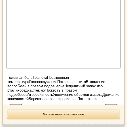
Головная больТошнотаПовышенная
температураГоловокружениеПотеря аппетитаВыпадение
волосБоль в правом подреберьеНеприятный запах изо
ртаЛихорадкаОтек ногТяжесть в правом
подреберьеАгрессивностьУвеличение объемов животаДрожание
конечностейВарикозное расширение венПожелтение ...
Читать запись полностью