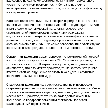
нарушение психической деятельности и интеллектуального
уровня. С течением времени, если болезнь не лечить,
перестраивается гормональный фон, происходит атрофия мышц
и внутренних органов.
Раковая кахексия
, симптомы которой определяются на фоне
общего истощения, появляется у людей, страдающих тем или
иным видом онкологической патологии, вследствие
стремительной интоксикации продуктами разложения
опухолевого конгломерата. Чаще всего такая форма кахексии
развивается у людей, страдающих раковыми патологиями
органов дыхания или ЖКТ. Лечение заболевания в этом случае
невозможно без предварительного лечения онкопатологии.
Сердечная кахексия
характеризуется стремительной потерей
веса на фоне прогрессирования ХСН. Основные причины, из-за
которых человек с ХСН теряет массу тела, не изучены, но
отмечается, что это может происходить из-за того, что у него
имеется стойкое ощущение полноты в желудке, нарушение
перистальтики кишечника и др.
Старческая кахексия
является естественным процессом
старения организма, из-за которого он становится неспособным
усваивать питательные вещества, что приводит к уменьшению
массы тела. Происходит это из-за замедления обменных
процессов, а предрасполагающим фактором является
малоподвижный образ жизни.