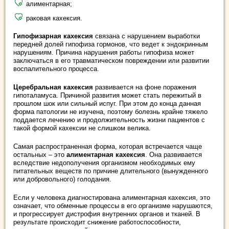
алиментарная;
раковая кахексия.
Гипофизарная кахексия
связана с нарушением выработки
передней долей гипофиза гормонов, что ведет к эндокринным
нарушениям. Причина нарушения работы гипофиза может
заключаться в его травматическом повреждении или развитии
воспалительного процесса.
Церебральная кахексия
развивается на фоне поражения
гипоталамуса. Причиной развития может стать пережитый в
прошлом шок или сильный испуг. При этом до конца данная
форма патологии не изучена, поэтому болезнь крайне тяжело
поддается лечению и продолжительность жизни пациентов с
такой формой кахексии не слишком велика.
Самая распространенная форма, которая встречается чаще
остальных – это
алиментарная кахексия
. Она развивается
вследствие недополучения организмом необходимых ему
питательных веществ по причине длительного (вынужденного
или добровольного) голодания.
Если у человека диагностирована алиментарная кахексия, это
означает, что обменные процессы в его организме нарушаются,
и прогрессирует дистрофия внутренних органов и тканей. В
результате происходит снижение работоспособности,