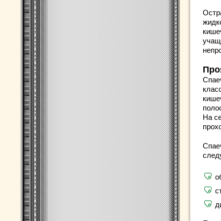
Остр
жидк
кише
учащ
непр
Про
Спае
клас
кише
поло
На с
прох
Спае
след
о
с
д