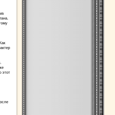
ма
гана.
тому
Как
рактер
.
ке
о этот
после