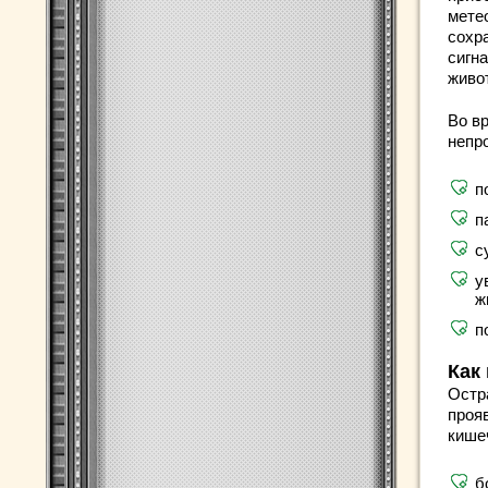
мете
сохр
сигн
живо
Во в
непр
п
п
с
у
ж
п
Как
Остр
проя
кише
б