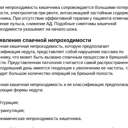
ая непроходимость кишечника сопровождается большими поте
ости, электролитов при рвоте, интоксикацией застойным содер
чника. При отсутствии эффективной терапии у пациента отмеча
ение пульса, снижение АД. Подобные симптомы кишечной
оходимости указывают на начало шока.
явления спаечной непроходимости
чная кишечная непроходимость, которую предполагает
сификация недуга, представляет собой нарушение пассажа по
чнику, что может быть вызвано спаечным процессом в брюшной
сти. Представленная патология считается самой распространен
егодняшний день имеется тенденция к увеличению ее частоты, т
одит большое количество операций на брюшной полости.
чная кишечная непроходимость и ее классификация предполага
ующие формы недуга:
бтурация;
трангуляция;
инамическая непроходимость кишечника.