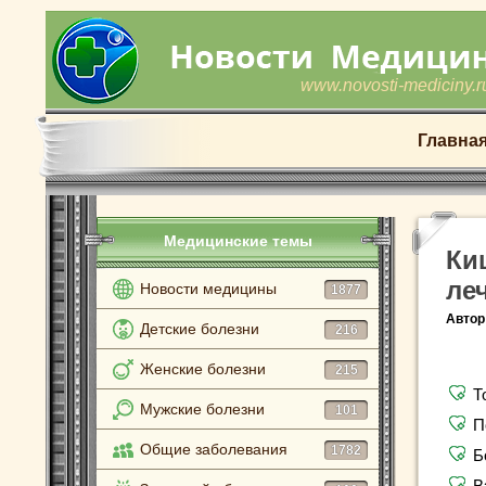
www.novosti-mediciny.r
Главна
Медицинские темы
Ки
ле
Новости медицины
1877
Автор
Детские болезни
216
Женские болезни
215
Т
Мужские болезни
101
П
Общие заболевания
1782
Б
В