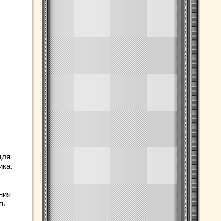
для
ика.
ния
ть