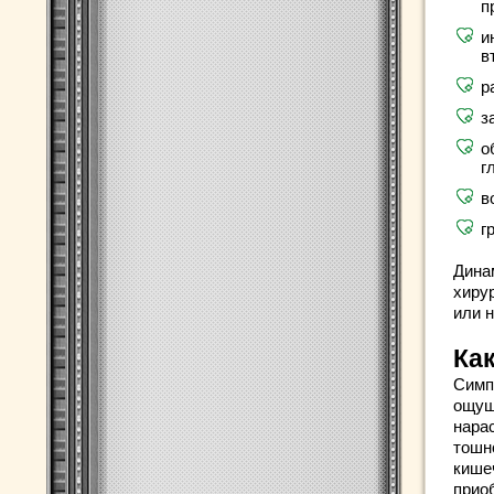
п
и
в
р
з
о
г
в
г
Дина
хиру
или 
Ка
Симп
ощущ
нара
тошн
кише
прио