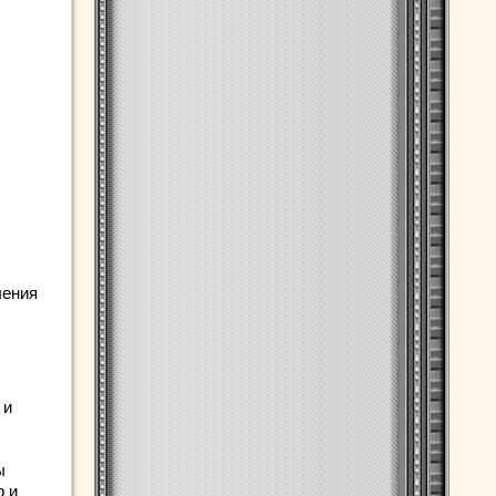
ления
 и
ы
р и