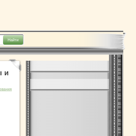
ы и
евания