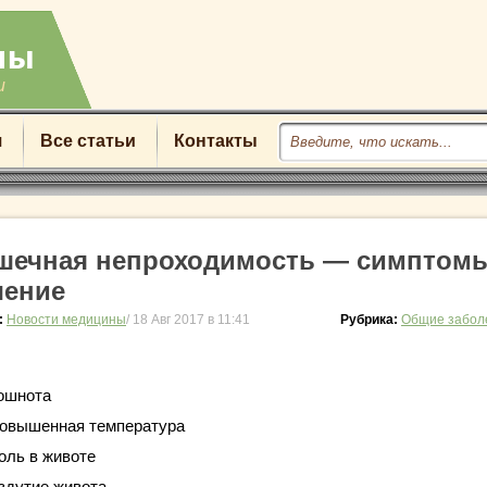
u
я
Все статьи
Контакты
шечная непроходимость — симптом
чение
:
Новости медицины
/ 18 Авг 2017 в 11:41
Рубрика:
Общие забол
ошнота
овышенная температура
оль в животе
здутие живота