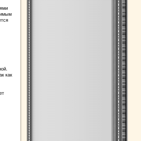
рями
жимым
ется
ной.
ак как
ет