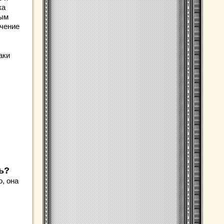
ка
ным
чение
аки
ь?
, она