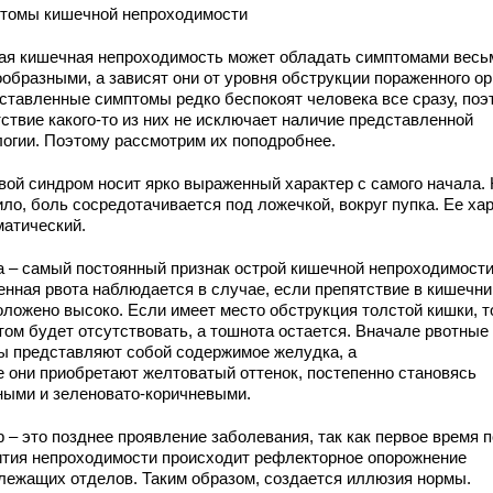
томы кишечной непроходимости
ая кишечная непроходимость может обладать симптомами весь
образными, а зависят они от уровня обструкции пораженного ор
ставленные симптомы редко беспокоят человека все сразу, поэ
тствие какого-то из них не исключает наличие представленной
логии. Поэтому рассмотрим их поподробнее.
вой синдром носит ярко выраженный характер с самого начала. 
ло, боль сосредотачивается под ложечкой, вокруг пупка. Ее ха
матический.
а – самый постоянный признак острой кишечной непроходимости
енная рвота наблюдается в случае, если препятствие в кишечни
оложено высоко. Если имеет место обструкция толстой кишки, т
том будет отсутствовать, а тошнота остается. Вначале рвотные
ы представляют собой содержимое желудка, а
е они приобретают желтоватый оттенок, постепенно становясь
ными и зеленовато-коричневыми.
 – это позднее проявление заболевания, так как первое время 
ития непроходимости происходит рефлекторное опорожнение
лежащих отделов. Таким образом, создается иллюзия нормы.