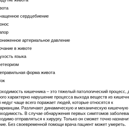
вота
чащенное сердцебиение
онос
апор
ониженное артериальное давление
рчание в животе
ухость языка
етеоризм
еправильная форма живота
ок
оходимость кишечника – это тяжелый патологический процесс, 
рого характерно нарушение процесса выхода веществ из кишечн
й недуг чаще всего поражает людей, которые относятся к
тарианцам. Различают динамическую и механическую кишечную
оходимость. В случае обнаружения первых симптомов заболева
ходимо отправляться к хирургу. Только он сможет точно назначи
ние. Без своевременной помощи врача пациент может умереть.