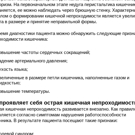
оризм. На первоначальном этапе недуга перистальтика кишечни
аняется, ее можно наблюдать через брюшную стенку. Характер
алом о формировании кишечной непроходимости является увели
та в размере и принятие неправильной формы.
ремя диагностики пациента можно обнаружить следующие призн
оходимости кишечника:
овышение частоты сердечных сокращений;
адение артериального давления;
ухость языка;
величенные в размере петли кишечника, наполненные газом и
идкостью;
овышение температуры.
 проявляет себя острая кишечная непроходимост
ая кишечная непроходимость развивается внезапно. Как правило
вляется согласно симптомам нарушения работоспособности
чника. В результате пациента посещают такие признаки:
олевой синдром;