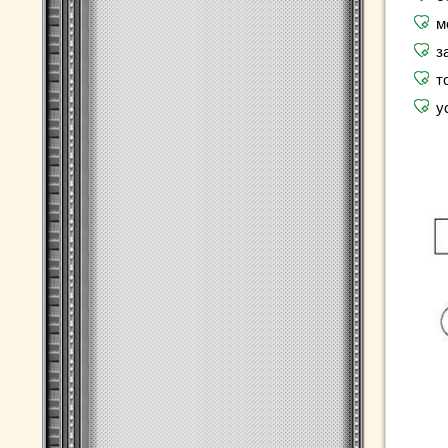
м
з
т
у