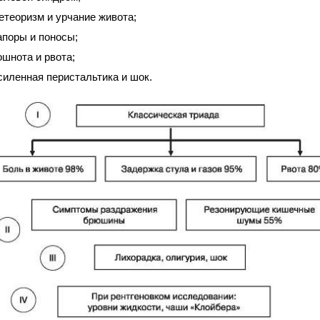
етеоризм и урчание живота;
апоры и поносы;
ошнота и рвота;
силенная перистальтика и шок.