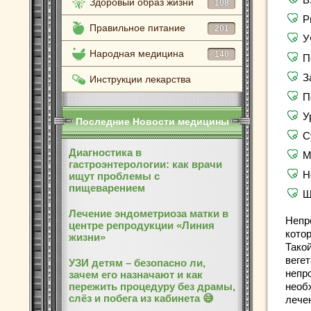
Здоровый образ жизни
108
Р
Правильное питание
201
У
Народная медицина
140
П
З
Инструкции лекарства
П
У
Последние Новости медицины
С
Диагностика в
М
гастроэнтерологии: как врачи
Н
ищут проблемы с
пищеварением
Ш
Лечение эндометриоза матки в
Непр
центре репродукции «Линия
кото
жизни»
Тако
веге
УЗИ детям – безопасно ли,
непр
зачем его назначают и как
пережить процедуру без драмы,
необ
слёз и побега из кабинета 😅
лече