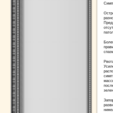
Симп
Остр
разно
Пред
отсу
пато
Боле
прави
спаз
Рвот
Усил
расп
симп
масс
посл
зеле
Запор
разв
ниже