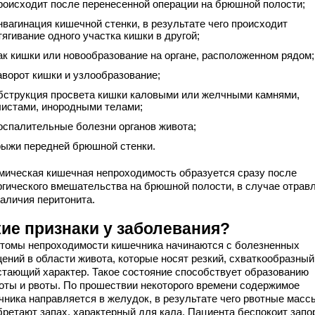
роисходит после перенесенной операции на брюшной полости;
нвагинация кишечной стенки, в результате чего происходит
тягивание одного участка кишки в другой;
ак кишки или новообразование на органе, расположенном рядом;
аворот кишки и узлообразование;
бструкция просвета кишки каловыми или желчными камнями,
листами, инородными телами;
оспалительные болезни органов живота;
рыжи передней брюшной стенки.
мическая кишечная непроходимость образуется сразу после
ргического вмешательства на брюшной полости, в случае отрав
наличия перитонита.
кие признаки у заболевания?
томы непроходимости кишечника начинаются с болезненных
ений в области живота, которые носят резкий, схваткообразный
стающий характер. Такое состояние способствует образованию
оты и рвоты. По прошествии некоторого времени содержимое
чника направляется в желудок, в результате чего рвотные масс
бретают запах, характерный для кала. Пациента беспокоит запо