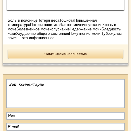
Боль в поясницеПотеря весаТошнотаПовышенная
температураПотеря аппетитаЧастое мочеиспусканиеКровь в
мочеБолезненное мочеиспусканиеНедержание мочиБледность
кожиУхудшение общего состоянияПомутнение мочи Туберкулез
почек – это инфекционное ...
Читать запись полностью