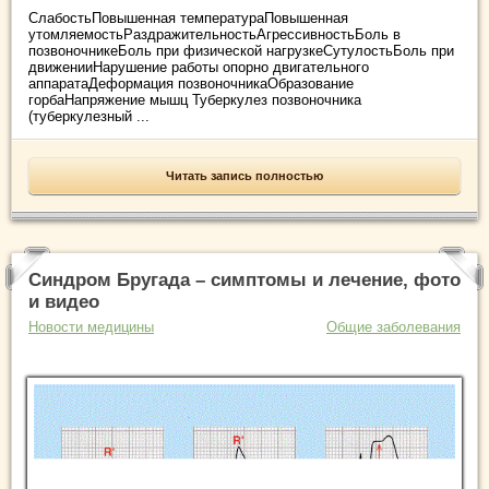
СлабостьПовышенная температураПовышенная
утомляемостьРаздражительностьАгрессивностьБоль в
позвоночникеБоль при физической нагрузкеСутулостьБоль при
движенииНарушение работы опорно двигательного
аппаратаДеформация позвоночникаОбразование
горбаНапряжение мышц Туберкулез позвоночника
(туберкулезный ...
Читать запись полностью
Синдром Бругада – симптомы и лечение, фото
и видео
Новости медицины
Общие заболевания