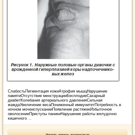
СлабостьПигментация кожиАтрофия мышцНарушение
памятиОтсутствие менструацииБесплодиеСахарный
диабетКолебания артериального давленияСильная
жаждаУвеличение весаПониженный иммунитетПотребность в
ночном мочеиспусканииПоявление растяжекИзбыточное
оволосениеПриступы паникиНарушение работы желудочно
кишечного ...
Читать запись полностью