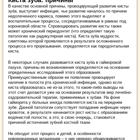
В качестве основной причины, провоцирующей развитие кисты
зуба, выступает инфекция, чье развитие началось по причине
недолеченного кариеса, помимо этого выделяют и
воспалительные процессы, сосредотачиваемые в рамках под
коронковой области. Спровоцировать развитие кисты также
может хронический периодонтит (что определяет такую
патологию как радикулярная киста). Киста зуба мудрости,
симптомы которой проявляются в результате осложненного
процесса его прорезывания, определяется как пародонтальная
киста.
В некоторых случаях развивается киста зуба в гайморовой
пазухе, причины ее возникновения определяются на основании
определенных исследований этого образования.
Преимущественным образом ее появление провоцирует
наличие в полости рта хронической инфекции, однако если
киста образовалась не из-за этого, то какие-либо выводы на
этот счет делаются уже на основании результатов мер лечебно-
оздоровительной терапии, применяемых к зубам. На фоне
гайморита у больных иногда появляется киста на переднем
зубе. Данной патологии сопутствует попадание инфекции через
кровоток, в результате начинается рост кисты с образованием
водянистой полости, а это, в свою очередь, становится
причиной истончения зубной костной ткани.
Не обходит этот процесс и детей, в особенности
новорожденных младенцев – у них нередко обнаруживаются