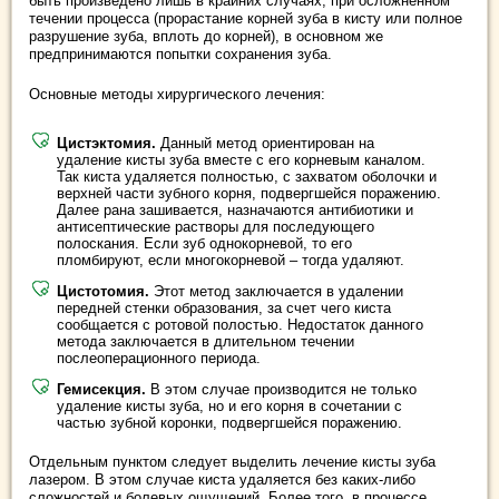
быть произведено лишь в крайних случаях, при осложненном
течении процесса (прорастание корней зуба в кисту или полное
разрушение зуба, вплоть до корней), в основном же
предпринимаются попытки сохранения зуба.
Основные методы хирургического лечения:
Цистэктомия.
Данный метод ориентирован на
удаление кисты зуба вместе с его корневым каналом.
Так киста удаляется полностью, с захватом оболочки и
верхней части зубного корня, подвергшейся поражению.
Далее рана зашивается, назначаются антибиотики и
антисептические растворы для последующего
полоскания. Если зуб однокорневой, то его
пломбируют, если многокорневой – тогда удаляют.
Цистотомия.
Этот метод заключается в удалении
передней стенки образования, за счет чего киста
сообщается с ротовой полостью. Недостаток данного
метода заключается в длительном течении
послеоперационного периода.
Гемисекция.
В этом случае производится не только
удаление кисты зуба, но и его корня в сочетании с
частью зубной коронки, подвергшейся поражению.
Отдельным пунктом следует выделить лечение кисты зуба
лазером. В этом случае киста удаляется без каких-либо
сложностей и болевых ощущений. Более того, в процессе