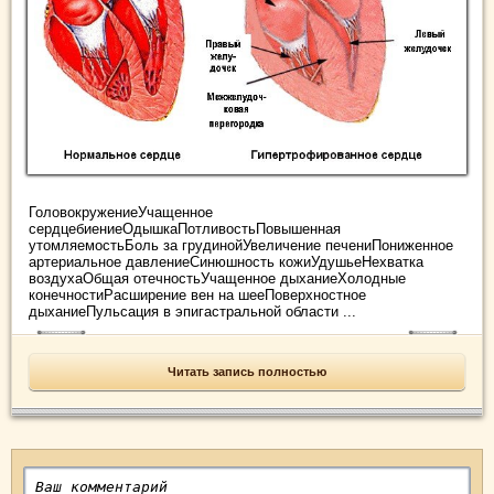
ГоловокружениеУчащенное
сердцебиениеОдышкаПотливостьПовышенная
утомляемостьБоль за грудинойУвеличение печениПониженное
артериальное давлениеСинюшность кожиУдушьеНехватка
воздухаОбщая отечностьУчащенное дыханиеХолодные
конечностиРасширение вен на шееПоверхностное
дыханиеПульсация в эпигастральной области ...
Читать запись полностью