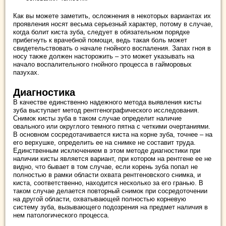
Как вы можете заметить, осложнения в некоторых вариантах их
проявления носят весьма серьезный характер, потому в случае,
когда болит киста зуба, следует в обязательном порядке
прибегнуть к врачебной помощи, ведь такая боль может
свидетельствовать о начале гнойного воспаления. Запах гноя в
носу также должен насторожить – это может указывать на
начало воспалительного гнойного процесса в гайморовых
пазухах.
Диагностика
В качестве единственно надежного метода выявления кисты
зуба выступает метод рентгенографического исследования.
Снимок кисты зуба в таком случае определит наличие
овального или округлого темного пятна с четкими очертаниями.
В основном сосредотачивается киста на корне зуба, точнее – на
его верхушке, определить ее на снимке не составит труда.
Единственным исключением в этом методе диагностики при
наличии кисты является вариант, при котором на рентгене ее не
видно, что бывает в том случае, если корень зуба попал не
полностью в рамки области охвата рентгеновского снимка, и
киста, соответственно, находится несколько за его гранью. В
таком случае делается повторный снимок при сосредоточении
на другой области, охватывающей полностью корневую
систему зуба, вызывающего подозрения на предмет наличия в
нем патологического процесса.