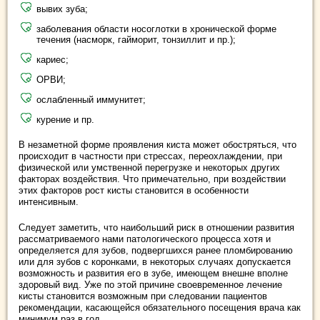
вывих зуба;
заболевания области носоглотки в хронической форме
течения (насморк, гайморит, тонзиллит и пр.);
кариес;
ОРВИ;
ослабленный иммунитет;
курение и пр.
В незаметной форме проявления киста может обостряться, что
происходит в частности при стрессах, переохлаждении, при
физической или умственной перегрузке и некоторых других
факторах воздействия. Что примечательно, при воздействии
этих факторов рост кисты становится в особенности
интенсивным.
Следует заметить, что наибольший риск в отношении развития
рассматриваемого нами патологического процесса хотя и
определяется для зубов, подвергшихся ранее пломбированию
или для зубов с коронками, в некоторых случаях допускается
возможность и развития его в зубе, имеющем внешне вполне
здоровый вид. Уже по этой причине своевременное лечение
кисты становится возможным при следовании пациентов
рекомендации, касающейся обязательного посещения врача как
минимум раз в год.