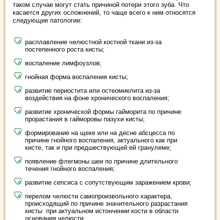
таком случае могут стать причиной потери этого зуба. Что
касается других осложнений, то чаще всего к ним относятся
следующие патологии:
расплавление челюстной костной ткани из-за
постепенного роста кисты;
воспаление лимфоузлов;
гнойная форма воспаления кисты;
развитие периостита или остеомиелита из-за
воздействия на фоне хронического воспаления;
развитие хронической формы гайморита по причине
прорастания в гайморовы пазухи кисты;
формирование на щеке или на десне абсцесса по
причине гнойного воспаления, актуального как при
кисте, так и при предшествующей ей гранулеме;
появление флегмоны шеи по причине длительного
течения гнойного воспаления;
развитие сепсиса с сопутствующим заражением крови;
перелом челюсти самопроизвольного характера,
происходящий по причине значительного разрастания
кисты при актуальном истончении кости в области
основания челюсти.