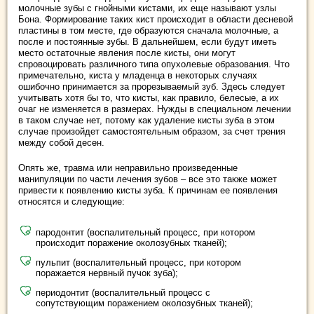
молочные зубы с гнойными кистами, их еще называют узлы
Бона. Формирование таких кист происходит в области десневой
пластины в том месте, где образуются сначала молочные, а
после и постоянные зубы. В дальнейшем, если будут иметь
место остаточные явления после кисты, они могут
спровоцировать различного типа опухолевые образования. Что
примечательно, киста у младенца в некоторых случаях
ошибочно принимается за прорезываемый зуб. Здесь следует
учитывать хотя бы то, что кисты, как правило, белесые, а их
очаг не изменяется в размерах. Нужды в специальном лечении
в таком случае нет, потому как удаление кисты зуба в этом
случае произойдет самостоятельным образом, за счет трения
между собой десен.
Опять же, травма или неправильно произведенные
манипуляции по части лечения зубов – все это также может
привести к появлению кисты зуба. К причинам ее появления
относятся и следующие:
пародонтит (воспалительный процесс, при котором
происходит поражение околозубных тканей);
пульпит (воспалительный процесс, при котором
поражается нервный пучок зуба);
периодонтит (воспалительный процесс с
сопутствующим поражением околозубных тканей);