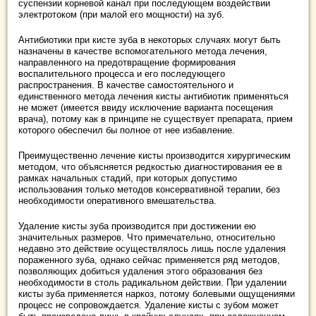
суспензии корневой канал при последующем воздействии
электротоком (при малой его мощности) на зуб.
Антибиотики при кисте зуба в некоторых случаях могут быть
назначены в качестве вспомогательного метода лечения,
направленного на предотвращение формирования
воспалительного процесса и его последующего
распространения. В качестве самостоятельного и
единственного метода лечения кисты антибиотик применяться
не может (имеется ввиду исключение варианта посещения
врача), потому как в принципе не существует препарата, прием
которого обеспечил бы полное от нее избавление.
Преимущественно лечение кисты производится хирургическим
методом, что объясняется редкостью диагностирования ее в
рамках начальных стадий, при которых допустимо
использования только методов консервативной терапии, без
необходимости оперативного вмешательства.
Удаление кисты зуба производится при достижении ею
значительных размеров. Что примечательно, относительно
недавно это действие осуществлялось лишь после удаления
пораженного зуба, однако сейчас применяется ряд методов,
позволяющих добиться удаления этого образования без
необходимости в столь радикальном действии. При удалении
кисты зуба применяется наркоз, потому болевыми ощущениями
процесс не сопровождается. Удаление кисты с зубом может