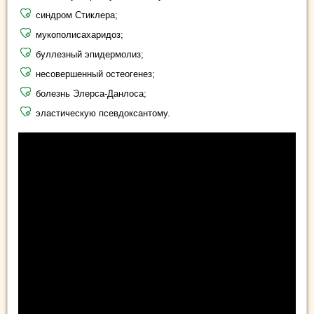
синдром Стиклера;
мукополисахаридоз;
буллезный эпидермолиз;
несовершенный остеогенез;
болезнь Элерса-Данлоса;
эластическую псевдоксантому.