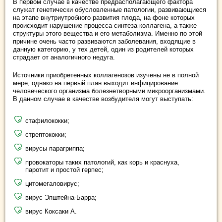
В первом случае в качестве предрасполагающего фактора
служат генетически обусловленные патологии, развивающиеся
на этапе внутриутробного развития плода, на фоне которых
происходит нарушение процесса синтеза коллагена, а также
структуры этого вещества и его метаболизма. Именно по этой
причине очень часто развиваются заболевания, входящие в
данную категорию, у тех детей, один из родителей которых
страдает от аналогичного недуга.
Источники приобретенных коллагенозов изучены не в полной
мере, однако на первый план выходит инфицирование
человеческого организма болезнетворными микроорганизмами.
В данном случае в качестве возбудителя могут выступать:
стафилококки;
стрептококки;
вирусы парагриппа;
провокаторы таких патологий, как корь и краснуха,
паротит и простой герпес;
цитомегаловирус;
вирус Эпштейна-Барра;
вирус Коксаки А.