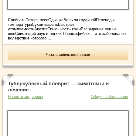
СлабостьПотеря весаОдышкаБоль за грудинойПерепады
температурыСухой кашельБыстрая
утомляемостьАпатияСинюшность кожиРасширение вен на
шееСвистящий звук в легких Пневмофиброз – это заболевание,
вследствие которого ...
Читать запись полностью
Туберкулезный плеврит — симптомы и
лечение
Новости медицины
Общие заболевания