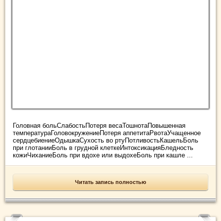
Головная больСлабостьПотеря весаТошнотаПовышенная
температураГоловокружениеПотеря аппетитаРвотаУчащенное
сердцебиениеОдышкаСухость во ртуПотливостьКашельБоль
при глотанииБоль в грудной клеткеИнтоксикацияБледность
кожиЧиханиеБоль при вдохе или выдохеБоль при кашле ...
Читать запись полностью