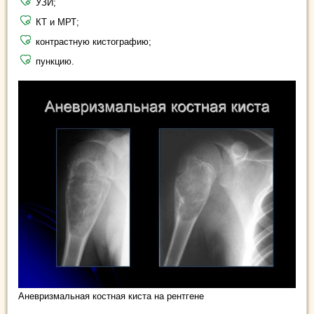
УЗИ;
КТ и МРТ;
контрастную кистографию;
пункцию.
Аневризмальная костная киста на рентгене