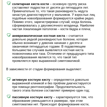
солитарная киста кости
– основную группу риска
составляют подростки от десяти до пятнадцати лет.
Примечательно то, что такая разновидность недуга
зачастую диагностируется у мальчиков. У взрослых лиц
подобные новообразования формируются крайне редко.
Помимо этого, зарегистрирован случай, когда болезнь
сформировалась у двухмесячного младенца. Наиболее
частая локализация патологии – кости бедра и плеча;
аневризматическая костная киста
– считается
довольно редкой разновидностью болезни, которая
обычно возникает у девочек начиная с десяти и
заканчивая пятнадцатью годами. В подавляющем
большинстве случаев выявляется костная киста
позвоночника или таза. Отличием от предыдущего типа
новообразования является то, что такой тип
проявляется ярко выраженной симптоматикой.
В зависимости от стадии формирования выделяют:
активную костную кисту
– определяется довольно
выраженной клиникой и без проблем диагностируется
при помощи рентгенографии. Продолжительность
такого этапа болезни составляет примерно один год;
пассивную костную кисту
– характеризуется тем, что
образование уменьшается в размерах, при этом
симптоматики нет. Происходит формирование кости,