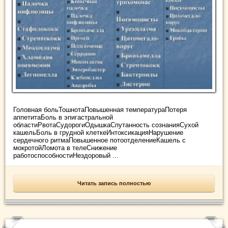
Головная больТошнотаПовышенная температураПотеря
аппетитаБоль в эпигастральной
областиРвотаСудорогиОдышкаСпутанность сознанияСухой
кашельБоль в грудной клеткеИнтоксикацияНарушение
сердечного ритмаПовышенное потоотделениеКашель с
мокротойЛомота в телеСнижение
работоспособностиНездоровый ...
Читать запись полностью