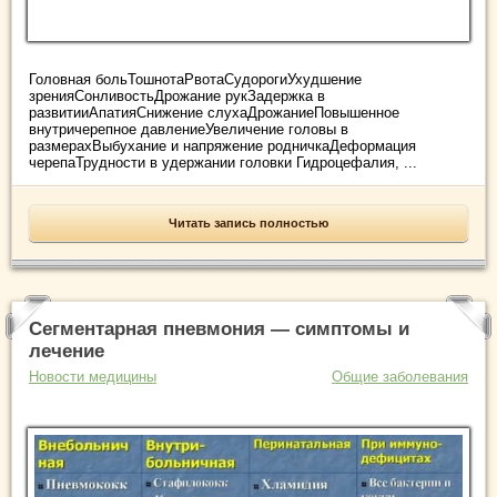
Головная больТошнотаРвотаСудорогиУхудшение
зренияСонливостьДрожание рукЗадержка в
развитииАпатияСнижение слухаДрожаниеПовышенное
внутричерепное давлениеУвеличение головы в
размерахВыбухание и напряжение родничкаДеформация
черепаТрудности в удержании головки Гидроцефалия, ...
Читать запись полностью
Сегментарная пневмония — симптомы и
лечение
Новости медицины
Общие заболевания