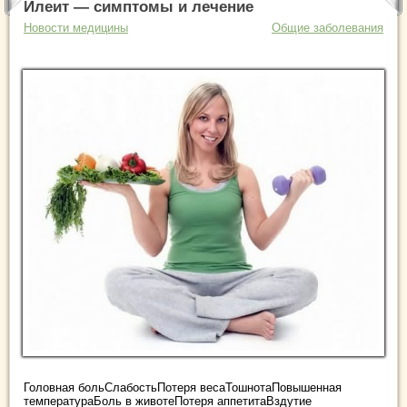
Илеит — симптомы и лечение
Новости медицины
Общие заболевания
Головная больСлабостьПотеря весаТошнотаПовышенная
температураБоль в животеПотеря аппетитаВздутие