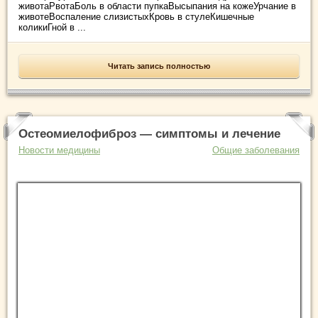
животаРвотаБоль в области пупкаВысыпания на кожеУрчание в
животеВоспаление слизистыхКровь в стулеКишечные
коликиГной в ...
Читать запись полностью
Остеомиелофиброз — симптомы и лечение
Новости медицины
Общие заболевания