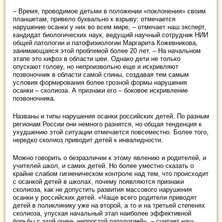
– Время, проводимое детьми в положении «поклонения» своим
планшетам, привело буквально к взрыву: отмечается
нарушение осанки у них во всем мире, – отмечает наш эксперт,
кандидат биологических наук, ведущий научный сотрудник НИИ
общей патологии и патофизиологии Маргарита Кожевникова,
занимающаяся этой проблемой более 20 лет. – На начальном
этапе это кифоз в области шеи. Однако дети не только
опускают голову, но непроизвольно еще и искривляют
позвоночник в области самой спины, создавая тем самым
условия формирования более грозной формы нарушения
осанки – сколиоза. А признаки его – боковое искривление
позвоночника.
Названы и типы нарушения осанки российских детей. По разным
регионам России они немного разнятся, но общая тенденция к
ухудшению этой ситуации отмечается повсеместно. Более того,
нередко сколиоз приводит детей к инвалидности.
Можно говорить о безразличии к этому явлению и родителей, и
учителей школ, и самих детей. Но более уместно сказать о
крайне слабом гигиеническом контроле над тем, что происходит
с осанкой детей в школах, почему появляются признаки
сколиоза, как не допустить развития массового нарушения
осанки у российских детей. «Чаще всего родители приводят
детей в поликлинику уже на второй, а то и на третьей степенях
сколиоза, упуская начальный этап наиболее эффективной
борьбы с этой очень непростой патологией», – считает наш