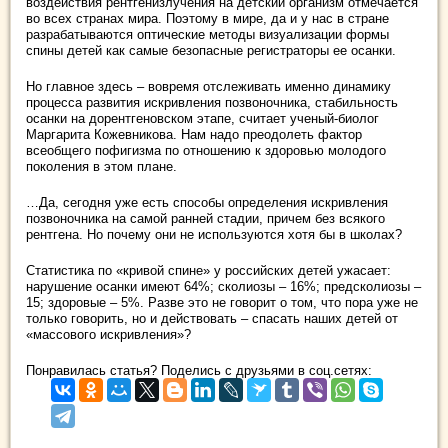
воздействия рентгенизлучения на детский организм отмечается
во всех странах мира. Поэтому в мире, да и у нас в стране
разрабатываются оптические методы визуализации формы
спины детей как самые безопасные регистраторы ее осанки.
Но главное здесь – вовремя отслеживать именно динамику
процесса развития искривления позвоночника, стабильность
осанки на дорентгеновском этапе, считает ученый-биолог
Маргарита Кожевникова. Нам надо преодолеть фактор
всеобщего пофигизма по отношению к здоровью молодого
поколения в этом плане.
…Да, сегодня уже есть способы определения искривления
позвоночника на самой ранней стадии, причем без всякого
рентгена. Но почему они не используются хотя бы в школах?
Статистика по «кривой спине» у российских детей ужасает:
нарушение осанки имеют 64%; сколиозы – 16%; предсколиозы –
15; здоровые – 5%. Разве это не говорит о том, что пора уже не
только говорить, но и действовать – спасать наших детей от
«массового искривления»?
Понравилась статья? Поделись с друзьями в соц.сетях: