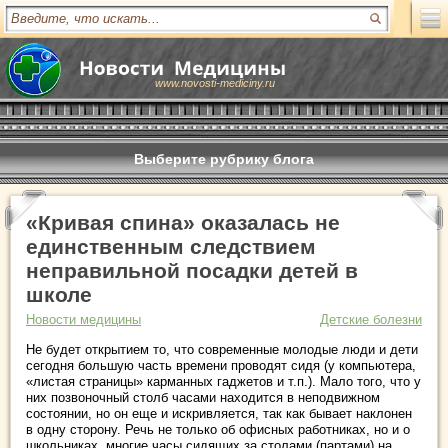
www.novosti-mediciny.ru
Выберите рубрику блога
«Кривая спина» оказалась не
единственным следствием
неправильной посадки детей в
школе
Новости медицины
Детские болезни
Не будет открытием то, что современные молодые люди и дети
сегодня большую часть времени проводят сидя (у компьютера,
«листая страницы» карманных гаджетов и т.п.). Мало того, что у
них позвоночный столб часами находится в неподвижном
состоянии, но он еще и искривляется, так как бывает наклонен
в одну сторону. Речь не только об офисных работниках, но и о
школьниках, многие часы сидящих за столами (партами) на