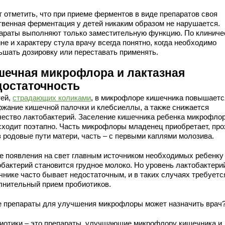
т отметить, что при приеме ферментов в виде препаратов своя
твенная ферментация у детей никаким образом не нарушается.
араты выполняют только заместительную функцию. По клиниче
не и характеру стула врачу всегда понятно, когда необходимо
ьшать дозировку или переставать применять.
шечная микрофлора и лактазная
достаточность
тей,
страдающих коликами
, в микрофлоре кишечника повышаетс
ржание кишечной палочки и клебсиеллы, а также снижается
чество лактобактерий. Заселение кишечника ребенка микрофло
сходит поэтапно. Часть микрофлоры младенец приобретает, пр
з родовые пути матери, часть – с первыми каплями молозива.
е появления на свет главным источником необходимых ребенку
обактерий становится грудное молоко. Но уровень лактобактери
чнике часто бывает недостаточным, и в таких случаях требуетс
лнительный прием пробиотиков.
е препараты для улучшения микрофлоры может назначить врач
иотики – это препараты, улучшающие микрофлору кишечника и