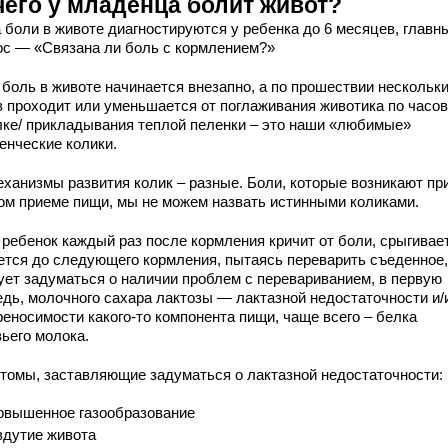
чего у младенца болит живот?
а боли в животе диагностируются у ребенка до 6 месяцев, главн
ос — «Связана ли боль с кормлением?»
 боль в животе начинается внезапно, а по прошествии нескольк
в проходит или уменьшается от поглаживания животика по часо
лке/ прикладывания теплой пеленки – это наши «любимые»
енческие колики.
еханизмы развития колик – разные. Боли, которые возникают пр
ом приеме пищи, мы не можем назвать истинными коликами.
 ребенок каждый раз после кормления кричит от боли, срыгивает
ется до следующего кормления, пытаясь переварить съеденное,
ует задуматься о наличии проблем с перевариванием, в первую
едь, молочного сахара лактозы — лактазной недостаточности и/
реносимости какого-то компонента пищи, чаще всего – белка
вьего молока.
томы, заставляющие задуматься о лактазной недостаточности:
овышенное газообразование
здутие живота