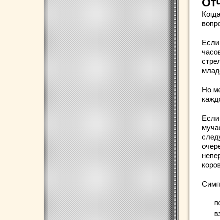
От
Когд
вопр
Если
часо
стре
млад
Но м
кажд
Если
муча
след
очер
непе
коро
Симп
п
в