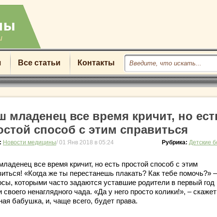
u
я
Все статьи
Контакты
ш младенец все время кричит, но ест
остой способ с этим справиться
:
Новости медицины
/ 01 Янв 2018 в 05:24
Рубрика:
Детские 
младенец все время кричит, но есть простой способ с этим
виться! «Когда же ты перестанешь плакать? Как тебе помочь?» 
осы, которыми часто задаются уставшие родители в первый год
 своего ненаглядного чада. «Да у него просто колики!», – скажет
ая бабушка, и, чаще всего, будет права.