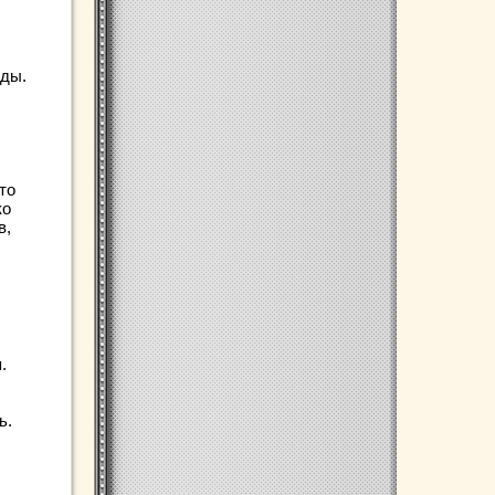
оды.
то
ко
в,
.
ь.