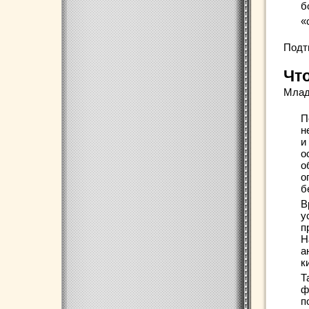
б
«
Подт
Чт
Млад
П
н
и
о
о
о
б
В
у
п
Н
а
к
Т
ф
п