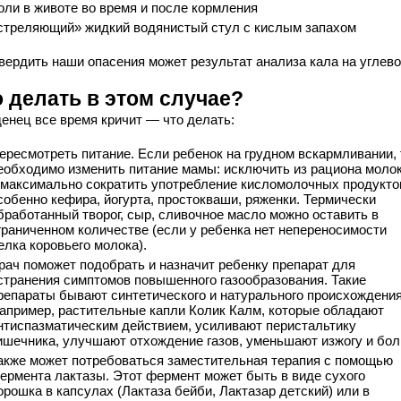
оли в животе во время и после кормления
стреляющий» жидкий водянистый стул с кислым запахом
вердить наши опасения может результат анализа кала на углев
о делать в этом случае?
енец все время кричит — что делать:
ересмотреть питание. Если ребенок на грудном вскармливании, 
еобходимо изменить питание мамы: исключить из рациона моло
 максимально сократить употребление кисломолочных продукто
собенно кефира, йогурта, простокваши, ряженки. Термически
бработанный творог, сыр, сливочное масло можно оставить в
граниченном количестве (если у ребенка нет непереносимости
елка коровьего молока).
рач поможет подобрать и назначит ребенку препарат для
странения симптомов повышенного газообразования. Такие
репараты бывают синтетического и натурального происхождения
апример, растительные капли Колик Калм, которые обладают
нтиспазматическим действием, усиливают перистальтику
ишечника, улучшают отхождение газов, уменьшают изжогу и бол
акже может потребоваться заместительная терапия с помощью
ермента лактазы. Этот фермент может быть в виде сухого
орошка в капсулах (Лактаза бейби, Лактазар детский) или в