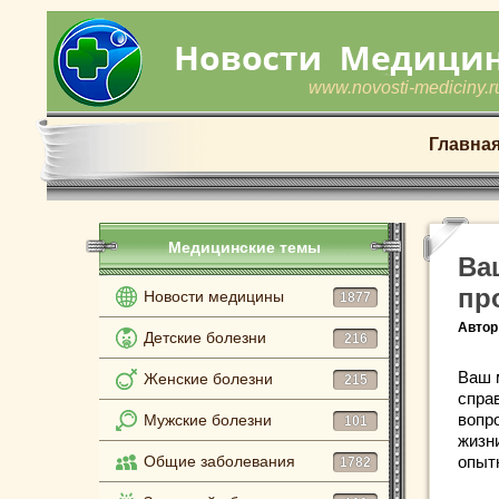
www.novosti-mediciny.r
Главна
Медицинские темы
Ва
пр
Новости медицины
1877
Автор
Детские болезни
216
Ваш 
Женские болезни
215
спра
вопр
Мужские болезни
101
жизни
Общие заболевания
опытн
1782