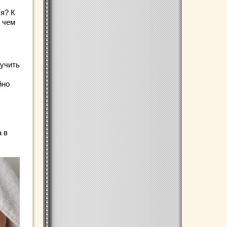
ш
ся? К
, чем
лучить
йно
 в