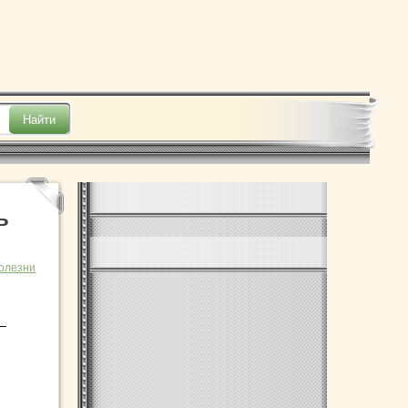
ь
болезни
—