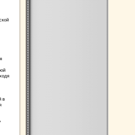
ской
я
рой
оходя
й в
я
?