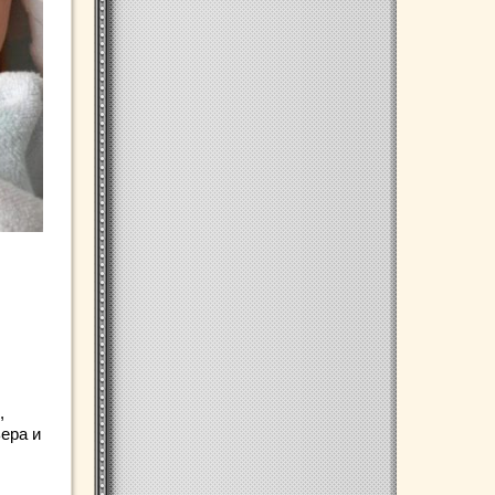
,
ера и