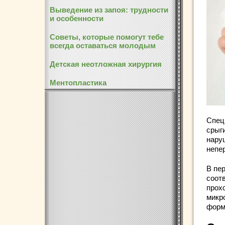
Выведение из запоя: трудности
и особенности
Советы, которые помогут тебе
всегда оставаться молодым
Детская неотложная хирургия
Ментопластика
Спец
срыги
нару
непе
В пер
соот
прох
микр
форм