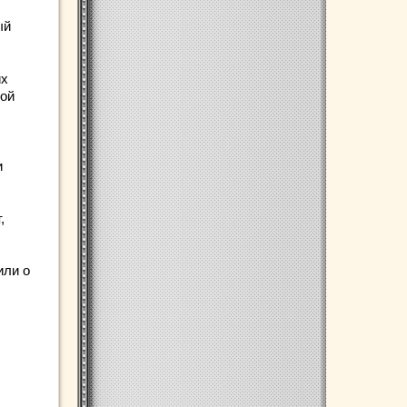
ый
их
вой
и
,
или о