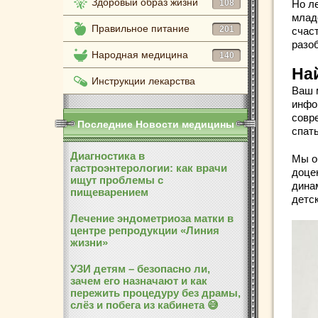
Здоровый образ жизни
108
Но ле
младе
Правильное питание
201
счаст
разо
Народная медицина
140
На
Инструкции лекарства
Ваш 
инфо
совр
Последние Новости медицины
спат
Диагностика в
Мы о
гастроэнтерологии: как врачи
доце
ищут проблемы с
дина
пищеварением
детск
Лечение эндометриоза матки в
центре репродукции «Линия
жизни»
УЗИ детям – безопасно ли,
зачем его назначают и как
пережить процедуру без драмы,
слёз и побега из кабинета 😅