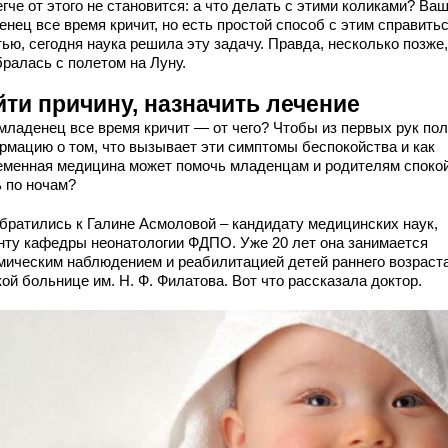
гче от этого не становится: а что делать с этими коликами? Ва
нец все время кричит, но есть простой способ с этим справить
ью, сегодня наука решила эту задачу. Правда, несколько позже
бралась с полетом на Луну.
йти причину, назначить лечение
младенец все время кричит — от чего? Чтобы из первых рук по
рмацию о том, что вызывает эти симптомы беспокойства и как
еменная медицина может помочь младенцам и родителям споко
ь по ночам?
братились к Галине Асмоловой – кандидату медицинских наук,
нту кафедры неонатологии ФДПО. Уже 20 лет она занимается
мическим наблюдением и реабилитацией детей раннего возраста
ой больнице им. Н. Ф. Филатова. Вот что рассказала доктор.