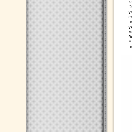
к
D
у
с
п
у
м
б
Е
н