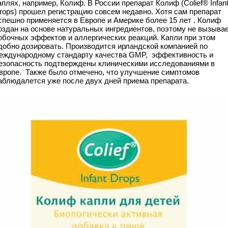
аплях, например, Колиф. В России препарат Колиф (Colief® Infan
rops) прошел регистрацию совсем недавно. Хотя сам препарат
спешно применяется в Европе и Америке более 15 лет . Колиф
оздан на основе натуральных ингредиентов, поэтому не вызыва
обочных эффектов и аллергических реакций. Капли при этом
добно дозировать. Производится ирландской компанией по
еждународному стандарту качества GMP, эффективность и
езопасность подтверждены клиническими исследованиями в
вропе. Также было отмечено, что улучшение симптомов
аблюдалется уже после двух дней приема препарата.