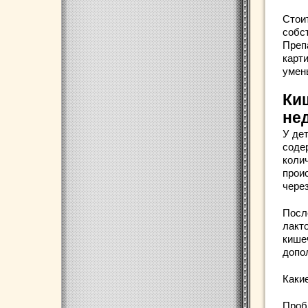
Стои
собс
Преп
карти
умен
Ки
не
У де
соде
коли
прои
чере
Посл
лакт
кише
допо
Каки
Проб