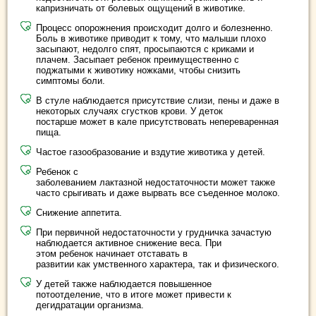
капризничать от болевых ощущений в животике.
Процесс опорожнения происходит долго и болезненно.
Боль в животике приводит к тому, что малыши плохо
засыпают, недолго спят, просыпаются с криками и
плачем. Засыпает ребенок преимущественно с
поджатыми к животику ножками, чтобы снизить
симптомы боли.
В стуле наблюдается присутствие слизи, пены и даже в
некоторых случаях сгустков крови. У деток
постарше может в кале присутствовать непереваренная
пища.
Частое газообразование и вздутие животика у детей.
Ребенок с
заболеванием лактазной недостаточности может также
часто срыгивать и даже вырвать все съеденное молоко.
Снижение аппетита.
При первичной недостаточности у грудничка зачастую
наблюдается активное снижение веса. При
этом ребенок начинает отставать в
развитии как умственного характера, так и физического.
У детей также наблюдается повышенное
потоотделение, что в итоге может привести к
дегидратации организма.