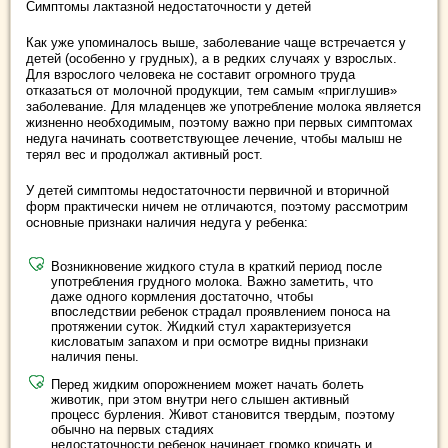
Симптомы лактазной недостаточности у детей
Как уже упоминалось выше, заболевание чаще встречается у
детей (особенно у грудных), а в редких случаях у взрослых.
Для взрослого человека не составит огромного труда
отказаться от молочной продукции, тем самым «приглушив»
заболевание. Для младенцев же употребление молока является
жизненно необходимым, поэтому важно при первых симптомах
недуга начинать соответствующее лечение, чтобы малыш не
терял вес и продолжал активный рост.
У детей симптомы недостаточности первичной и вторичной
форм практически ничем не отличаются, поэтому рассмотрим
основные признаки наличия недуга у ребенка:
Возникновение жидкого стула в краткий период после
употребления грудного молока. Важно заметить, что
даже одного кормления достаточно, чтобы
впоследствии ребенок страдал проявлением поноса на
протяжении суток. Жидкий стул характеризуется
кисловатым запахом и при осмотре видны признаки
наличия пены.
Перед жидким опорожнением может начать болеть
животик, при этом внутри него слышен активный
процесс бурления. Живот становится твердым, поэтому
обычно на первых стадиях
недостаточности ребенок начинает громко кричать и