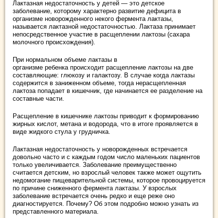
Лактазная недостаточность у детей — это детское
заболевание, которому характерно развитие дефицита в
организме новорожденного некого фермента лактазы,
называется лактазной недостаточностью. Лактаза принимает
непосредственное участие в расщеплении лактозы (сахара
молочного происхождения).
При нормальном объеме лактазы в
организме ребенка происходит расщепление лактозы на две
составляющие: глюкозу и галактозу. В случае когда лактазы
содержится в заниженном объеме, тогда нерасщепленная
лактоза попадает в кишечник, где начинается ее разделение на
составные части.
Расщепление в кишечнике лактозы приводит к формированию
жирных кислот, метана и водорода, что в итоге проявляется в
виде жидкого стула у грудничка.
Лактазная недостаточность у новорожденных встречается
довольно часто и с каждым годом число маленьких пациентов
только увеличивается. Заболевание преимущественно
считается детским, но взрослый человек также может ощутить
недомогание пищеварительной системы, которое провоцируется
по причине сниженного фермента лактазы. У взрослых
заболевание встречается очень редко и еще реже оно
диагностируется. Почему? Об этом подробно можно узнать из
представленного материала.