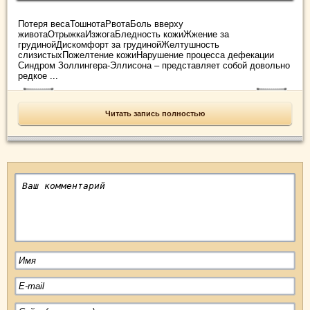
Потеря весаТошнотаРвотаБоль вверху
животаОтрыжкаИзжогаБледность кожиЖжение за
грудинойДискомфорт за грудинойЖелтушность
слизистыхПожелтение кожиНарушение процесса дефекации
Синдром Золлингера-Эллисона – представляет собой довольно
редкое ...
Читать запись полностью