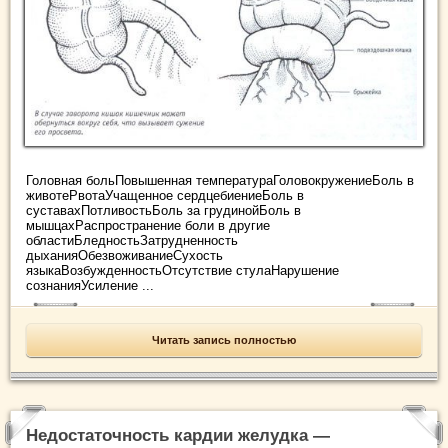
Головная больПовышенная температураГоловокружениеБоль в
животеРвотаУчащенное сердцебиениеБоль в
суставахПотливостьБоль за грудинойБоль в
мышцахРаспространение боли в другие
областиБледностьЗатрудненность
дыханияОбезвоживаниеСухость
языкаВозбужденностьОтсутствие стулаНарушение
сознанияУсиление ...
Читать запись полностью
Недостаточность кардии желудка —