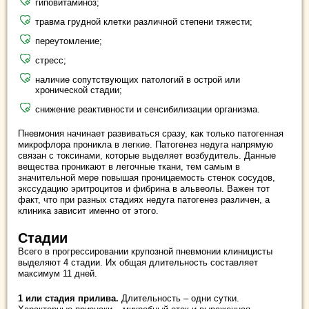
гиповитаминоз;
травма грудной клетки различной степени тяжести;
переутомление;
стресс;
наличие сопутствующих патологий в острой или
хронической стадии;
снижение реактивности и сенсибилизации организма.
Пневмония начинает развиваться сразу, как только патогенная
микрофлора проникла в легкие. Патогенез недуга напрямую
связан с токсинами, которые выделяет возбудитель. Данные
вещества проникают в легочные ткани, тем самым в
значительной мере повышая проницаемость стенок сосудов,
экссудацию эритроцитов и фибрина в альвеолы. Важен тот
факт, что при разных стадиях недуга патогенез различен, а
клиника зависит именно от этого.
Стадии
Всего в прогрессировании крупозной пневмонии клиницисты
выделяют 4 стадии. Их общая длительность составляет
максимум 11 дней.
1 или стадия прилива.
Длительность – одни сутки.