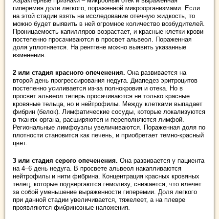
Характерные признаки – микробный отек и выраженная
гиперемия доли легкого, пораженной микроорганизмами. Если
на этой стадии взять на исследование отечную жидкость, то
можно будет выявить в ней огромное количество возбудителей.
Проницаемость капилляров возрастает, и красные клетки крови
постепенно просачиваются в просвет альвеол. Пораженная
доля уплотняется. На рентгене можно выявить указанные
изменения.
2 или стадия красного опеченения.
Она развивается на
второй день прогрессирования недуга. Диапедез эритроцитов
постепенно усиливается из-за полнокровия и отека. Но в
просвет альвеол теперь просачиваются не только красные
кровяные тельца, но и нейтрофилы. Между клетками выпадает
фибрин (белок). Лимфатические сосуды, которые локализуются
в тканях органа, расширяются и переполняются лимфой.
Региональные лимфоузлы увеличиваются. Пораженная доля по
плотности становится как печень, и приобретает темно-красный
цвет.
3 или стадия серого опеченения.
Она развивается у пациента
на 4–6 день недуга. В просвете альвеол накапливаются
нейтрофилы и нити фибрина. Концентрация красных кровяных
телец, которые подвергаются гемолизу, снижается, что влечет
за собой уменьшение выраженности гиперемии. Доля легкого
при данной стадии увеличивается, тяжелеет, а на плевре
проявляются фибринозные наложения.