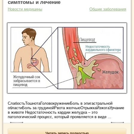
симптомы и лечение
Новости медицины
Общие заболевания
СлабостьТошнотаГоловокружениеБоль в эпигастральной
областиБоль за грудинойРвота желчьюОтрыжкаИзжогаУрчание
в животе Недостаточность кардии желудка – это
патологический процесс, который проявляется в виде ...
Читать запись полностью