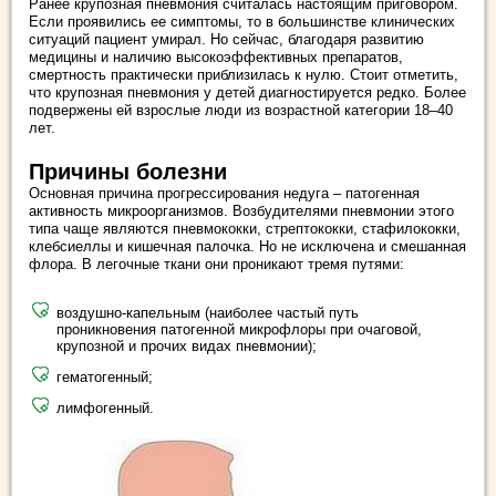
Ранее крупозная пневмония считалась настоящим приговором.
Если проявились ее симптомы, то в большинстве клинических
ситуаций пациент умирал. Но сейчас, благодаря развитию
медицины и наличию высокоэффективных препаратов,
смертность практически приблизилась к нулю. Стоит отметить,
что крупозная пневмония у детей диагностируется редко. Более
подвержены ей взрослые люди из возрастной категории 18–40
лет.
Причины болезни
Основная причина прогрессирования недуга – патогенная
активность микроорганизмов. Возбудителями пневмонии этого
типа чаще являются пневмококки, стрептококки, стафилококки,
клебсиеллы и кишечная палочка. Но не исключена и смешанная
флора. В легочные ткани они проникают тремя путями:
воздушно-капельным (наиболее частый путь
проникновения патогенной микрофлоры при очаговой,
крупозной и прочих видах пневмонии);
гематогенный;
лимфогенный.