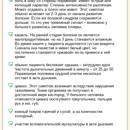
боль в боку со стороны поражения. Имеет острый или
колющий характер. Степень интенсивности различная.
Может отдавать в плечо или живот. Этот симптом
обычно исчезает на 2–3 день от начала развития
болезни. Если же болевой синдром сохраняется
дольше, то это уже тревожный сигнал – возможно у
больного развилась эмпиема плевры;
кашель. На ранней стадии болезни он является
малопродуктивным, но на 3 день становится влажным.
Во время кашля у пациента выделяется густая мокрота.
Сначала она пенистая и имеет белый цвет, но
постепенно становится «ржавой» из-за примеси в ней
крови;
обычно пациента беспокоит одышка – затруднен вдох.
Частота дыхательных движений в минуту – от 25 до 50.
Пораженная половина грудной клетки несколько
отстает в акте дыхания;
цианоз. Этот симптом возникает вследствие нарушения
газообмена. Ткани организма не получают в
достаточной мере кислород. У больного человека
отмечается цианоз носогубного треугольника, пальцев
рук и ног, губ;
кожный покров горячий и сухой, а на конечностях
холодный;
участие вспомогательной мускулатуры в акте дыхания.