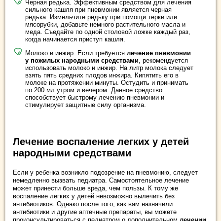
Черная редька. Эффективным средством для лечения
сильного кашля при пневмонии является черная
редька. Измельчите редьку при помощи терки или
мясорубки, добавьте немного растительного масла и
меда. Съедайте по одной столовой ложке каждый раз,
когда начинается приступ кашля.
Молоко и инжир. Если требуется
лечение пневмонии
у пожилых народными средствами
, рекомендуется
использовать молоко и инжир. На литр молока следует
взять пять средних плодов инжира. Кипятить его в
молоке на протяжении минуты. Остудить и принимать
по 200 мл утром и вечером. Данное средство
способствует быстрому лечению пневмонии и
стимулирует защитные силу организма.
Лечение воспаление легких у детей
народными средствами
Если у ребенка возникло подозрение на пневмонию, следует
немедленно вызвать педиатра. Самостоятельное лечение
может принести больше вреда, чем пользы. К тому же
воспаление легких у детей невозможно вылечить без
антибиотиков. Однако после того, как вам назначили
антибиотики и другие аптечные препараты, вы можете
проконсультироваться с педиатром о дополнительном
лечении