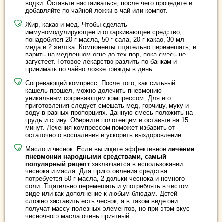
водки. Оставьте настаиваться, после чего процедите и
добавляйте по чайной ложки в чай или компот.
Жир, какао и мед. Чтобы сделать
иммуномодулирующее и отхаркивающее средство,
понадобится 20 г масла, 50 г сала, 20 г какао, 30 мл
меда и 2 желтка. Компоненты тщательно перемешать, и
варить на медленном огне до тех пор, пока смесь не
загустеет. Готовое лекарство разлить по банкам и
принимать по чайно ложке трижды в день.
Согревающий компресс. После того, как сильный
кашель прошел, можно долечить пневмонию
уникальным согревающим компрессом. Для его
приготовления следует смешать мед, горчицу, муку и
воду в равных пропорциях. Данную смесь положить на
грудь и спину. Оберните полотенцем и оставьте на 15
минут. Лечения компрессом поможет избавить от
остаточного воспаления и ускорить выздоровление.
Масло и чеснок. Если вы ищите эффективное
лечение
пневмонии народными средствами, самый
популярный рецепт
заключается в использовании
чеснока и масла. Для приготовления средства
потребуется 50 г масла, 2 дольки чеснока и немного
соли. Тщательно перемешать и употреблять в чистом
виде или как дополнение к любым блюдам. Детей
сложно заставить есть чеснок, а в таком виде они
получат массу полезных элементов, но при этом вкус
чесночного масла очень приятный.