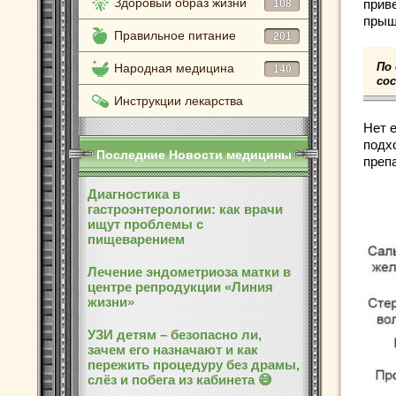
Здоровый образ жизни
прив
108
прыщ
Правильное питание
201
По
Народная медицина
140
со
Инструкции лекарства
Нет 
подх
Последние Новости медицины
преп
Диагностика в
гастроэнтерологии: как врачи
ищут проблемы с
пищеварением
Лечение эндометриоза матки в
центре репродукции «Линия
жизни»
УЗИ детям – безопасно ли,
зачем его назначают и как
пережить процедуру без драмы,
слёз и побега из кабинета 😅