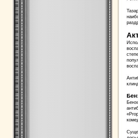
Таза
наиб
разд
Ак
Испо
восп
степ
попул
восп
Анти
клин
Бен
Бенз
антиб
«Prop
коме
Суще
лось