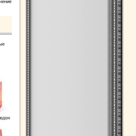
ечение
рые