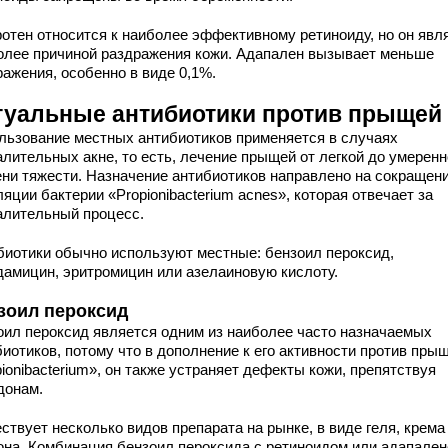
ротен относится к наиболее эффективному ретиноиду, но он явл
олее причиной раздражения кожи. Адапален вызывает меньше
ражения, особенно в виде 0,1%.
туальные антибиотики против прыщей
льзование местных антибиотиков применяется в случаях
алительных акне, то есть, лечение прыщей от легкой до умерен
ени тяжести. Назначение антибиотиков направлено на сокращен
яции бактерии «Propionibacterium acnes», которая отвечает за
алительный процесс.
биотики обычно используют местные: бензоил пероксид,
дамицин, эритромицин или азелаиновую кислоту.
зоил пероксид
оил пероксид является одним из наиболее часто назначаемых
иотиков, потому что в дополнение к его активности против пры
ionibacterium», он также устраняет дефекты кожи, препятствуя
донам.
ствует несколько видов препарата на рынке, в виде геля, крема
она. Комбинация бензоил пероксида с ретиноидом или адапале