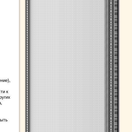
ние),
ти к
ругих
,
быть