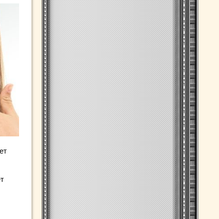
ет
ет