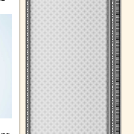
твием