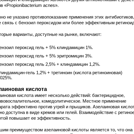
в «Propionibacterium acnes».
но не указано противопоказание применения этих антибиотиков,
е связь с бензоил пероксидом или более эффективным ретинои
торые варианты, доступные на рынке, включают:
ензоил пероксид гель + 5% клиндамицин 1%.
ензоил пероксид гель + 5% эритромицин 3%.
ензоил пероксид гель 2,5% + клиндамицин 1,2%.
линдамицин-гель 1,2% + третиноин (кислота ретиноиновая)
,025%.
лаиновая кислота
аиновая кислота имеет несколько действий: бактерицидное,
ивовоспалительное, комедолитическое. Местное применение
арата эффективно против угрей и прыщиков. Азелаиновая кисло
но доступна в виде кремов или гелей. Взаимодействие с ретино
отой повышает ее эффективность.
шим преимуществом азелаиновой кислоты является то, что она