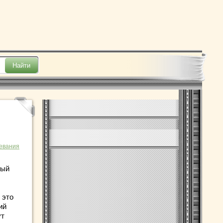
евания
ный
 это
ий
ут