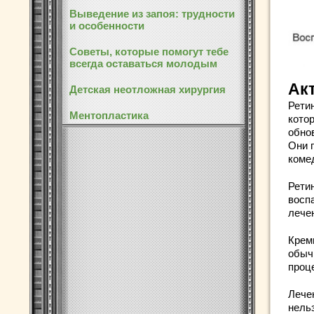
Выведение из запоя: трудности
и особенности
Советы, которые помогут тебе
всегда оставаться молодым
Ак
Детская неотложная хирургия
Рети
Ментопластика
кото
обно
Они 
коме
Рети
восп
лече
Крем
обыч
проц
Лече
нель