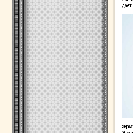
дает
Эри
Эрит