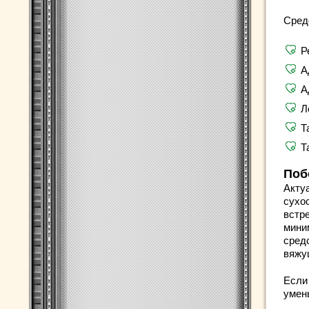
Сред
Р
А
А
Л
Т
Т
Поб
Акту
сухо
встр
мини
средс
вяжу
Если
умен