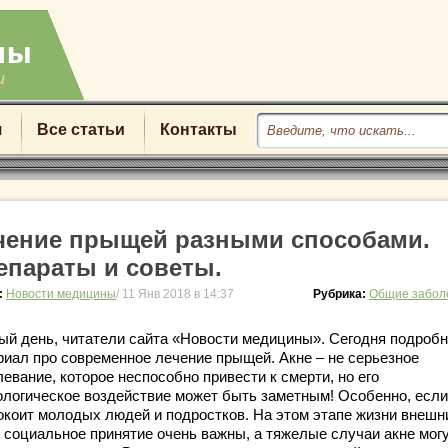
u
я
Все статьи
Контакты
чение прыщей разными способами.
епараты и советы.
:
Новости медицины
/ 11 Янв 2018 в 14:37
Рубрика:
Общие забол
ый день, читатели сайта «Новости медицины». Сегодня подроб
риал про современное лечение прыщей. Акне – не серьезное
евание, которое неспособно привести к смерти, но его
ологическое воздействие может быть заметным! Особенно, если
окоит молодых людей и подростков. На этом этапе жизни внешн
и социальное принятие очень важны, а тяжелые случаи акне мог