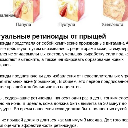
туальные ретиноиды от прыщей
ноиды представляют собой химические производные витамина А
рые действуют путем связывания с рецепторами кожи, стимулир
вление эпидермальных клеток, уменьшая выработку сала под к
помогают вытеснять, а также ингибировать образование новых
донов.
ноиды предназначены для избавления от невоспалительных угр
алительных акне (прыщиков). В общем, это первое предписанно
ние прыщей для большинства пациентов.
ы, содержащие ретиноиды, наносят один раз в день тонким слое
но на ночь. В идеале, кожа должна быть вымыта за 30 минут до
едуры. Во время нанесения кожа должна быть полностью сухой.
ние прыщей должно длиться как минимум 3 месяца. До этого пе
зя оценить эффективность ретиноидов.