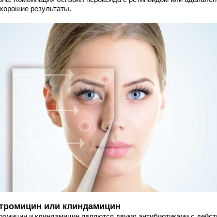
 хорошие результаты.
тромицин или клиндамицин
ромицин и клиндамицин являются двумя антибиотиками с дейс