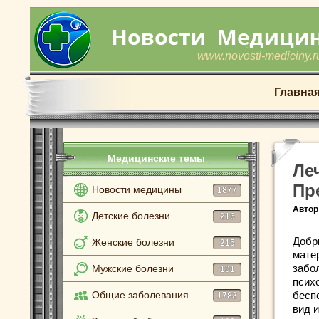
www.novosti-mediciny.r
Главна
Медицинские темы
Ле
Пр
Новости медицины
1877
Автор
Детские болезни
216
Добр
Женские болезни
215
мате
забол
Мужские болезни
101
псих
Общие заболевания
бесп
1782
вид 