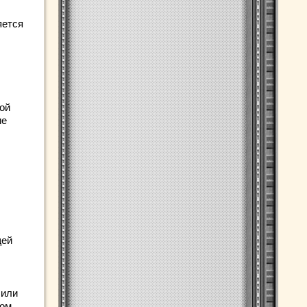
яется
ной
ие
щей
 или
ном