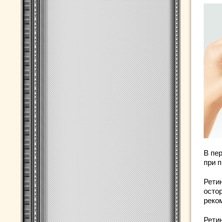
В пе
при 
Рети
осто
реко
Рети