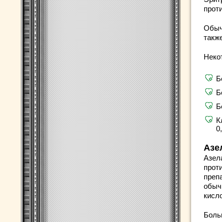
проти
Обыч
такж
Неко
Б
Б
Б
К
0
Азе
Азел
прот
преп
обыч
кисл
Боль