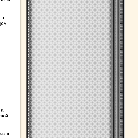
 а
дом.
та
евой
 мало