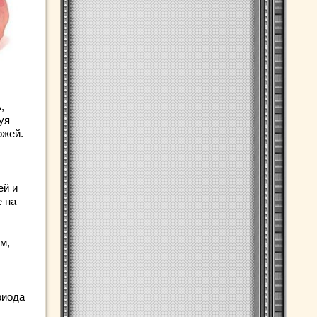
,
уя
ожей.
ей и
е на
м,
риода