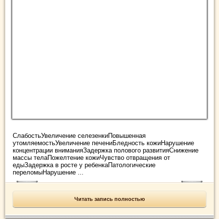
СлабостьУвеличение селезенкиПовышенная
утомляемостьУвеличение печениБледность кожиНарушение
концентрации вниманияЗадержка полового развитияСнижение
массы телаПожелтение кожиЧувство отвращения от
едыЗадержка в росте у ребенкаПатологические
переломыНарушение ...
Читать запись полностью