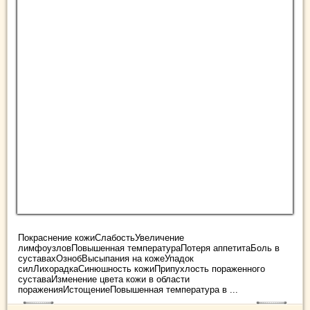
Покраснение кожиСлабостьУвеличение
лимфоузловПовышенная температураПотеря аппетитаБоль в
суставахОзнобВысыпания на кожеУпадок
силЛихорадкаСинюшность кожиПрипухлость пораженного
суставаИзменение цвета кожи в области
пораженияИстощениеПовышенная температура в ...