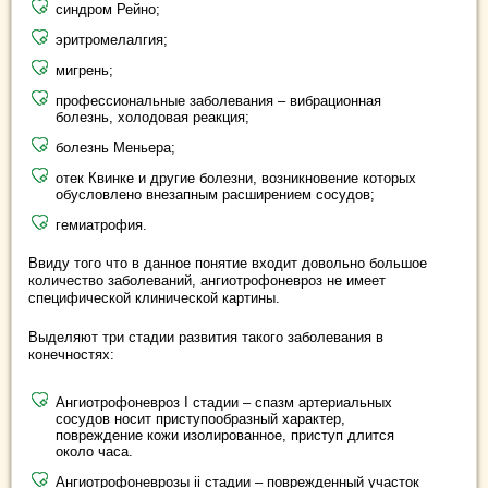
синдром Рейно;
эритромелалгия;
мигрень;
профессиональные заболевания – вибрационная
болезнь, холодовая реакция;
болезнь Меньера;
отек Квинке и другие болезни, возникновение которых
обусловлено внезапным расширением сосудов;
гемиатрофия.
Ввиду того что в данное понятие входит довольно большое
количество заболеваний, ангиотрофоневроз не имеет
специфической клинической картины.
Выделяют три стадии развития такого заболевания в
конечностях:
Ангиотрофоневроз I стадии – спазм артериальных
сосудов носит приступообразный характер,
повреждение кожи изолированное, приступ длится
около часа.
Ангиотрофоневрозы ii стадии – поврежденный участок