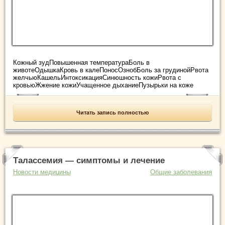
Кожный зудПовышенная температураБоль в
животеОдышкаКровь в калеПоносОзнобБоль за грудинойРвота
желчьюКашельИнтоксикацияСинюшность кожиРвота с
кровьюЖжение кожиУчащенное дыханиеПузырьки на коже
Читать запись полностью
Талассемия — симптомы и лечение
Новости медицины
Общие заболевания