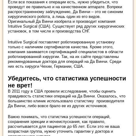
Если все показания к операции есть, нужно убедиться, что
проведут ее правильно и на качественном аппарате. Вопреки
распространенному заблуждению, Да Винчи – это не синоним
хирургического робота, а лишь один из его видов.
Оригинальный Да Винчи изобрела и производит компания
Intuitive Surgical (США). Существует ряд других хирургических
установок, в том числе и производства СНГ.
Intuitive Surgical поставляет роботизированную установку
только с наличием сертификатов качества. Кроме этого,
компания занимается сертификацией специалистов в области
роботизированной хирургии. Так, на их сайте представлены
рекомендованные доктора для операций на Да Винчи. Среди
них есть хирурги Чехии, Германии, США.
Убедитесь, что статистика успешности
не врет!
В 2011 году в США провели исследование, чтобы оценить
правдивость статистики операций на Да Винчи. Оказалось, что
большинство клиник использовало статистику производителя
Да Винчи, либо вовсе брало ее из других источников.
Важно понимать, что статистика успешности операций,
сохранения эрекции и мочеиспускания, как правило,
рассчитывается для пациентов до 65 лет. Если это не ваша
возрастная группа, нужно уточнить гарантии у доктора и