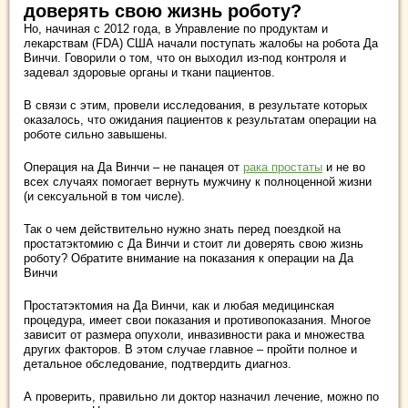
доверять свою жизнь роботу?
Но, начиная с 2012 года, в Управление по продуктам и
лекарствам (FDA) США начали поступать жалобы на робота Да
Винчи. Говорили о том, что он выходил из-под контроля и
задевал здоровые органы и ткани пациентов.
В связи с этим, провели исследования, в результате которых
оказалось, что ожидания пациентов к результатам операции на
роботе сильно завышены.
Операция на Да Винчи – не панацея от
рака простаты
и не во
всех случаях помогает вернуть мужчину к полноценной жизни
(и сексуальной в том числе).
Так о чем действительно нужно знать перед поездкой на
простатэктомию с Да Винчи и стоит ли доверять свою жизнь
роботу?
Обратите внимание на показания к операции на Да
Винчи
Простатэктомия на Да Винчи, как и любая медицинская
процедура, имеет свои показания и противопоказания. Многое
зависит от размера опухоли, инвазивности рака и множества
других факторов. В этом случае главное – пройти полное и
детальное обследование, подтвердить диагноз.
А проверить, правильно ли доктор назначил лечение, можно по