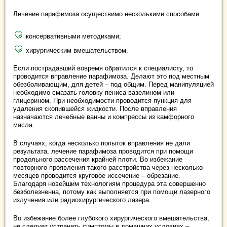
Лечение парафимоза осуществимо несколькими способами:
консервативными методиками;
хирургическим вмешательством.
Если пострадавший вовремя обратился к специалисту, то
проводится вправление парафимоза. Делают это под местным
обезболивающим, для детей – под общим. Перед манипуляцией
необходимо смазать головку пениса вазелином или
глицерином. При необходимости проводится пункция для
удаления скопившейся жидкости. После вправления
назначаются лечебные ванны и компрессы из камфорного
масла.
В случаях, когда несколько попыток вправления не дали
результата, лечение парафимоза проводится при помощи
продольного рассечения крайней плоти. Во избежание
повторного проявления такого расстройства через несколько
месяцев проводится круговое иссечение – обрезание.
Благодаря новейшим технологиям процедура эта совершенно
безболезненна, потому как выполняется при помощи лазерного
излучения или радиохирургического лазера.
Во избежание более глубокого хирургического вмешательства,
не следует устранять симптомы в домашних условиях –