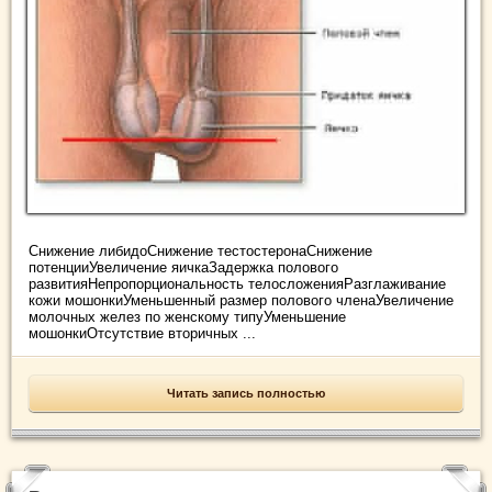
Снижение либидоСнижение тестостеронаСнижение
потенцииУвеличение яичкаЗадержка полового
развитияНепропорциональность телосложенияРазглаживание
кожи мошонкиУменьшенный размер полового членаУвеличение
молочных желез по женскому типуУменьшение
мошонкиОтсутствие вторичных ...
Читать запись полностью