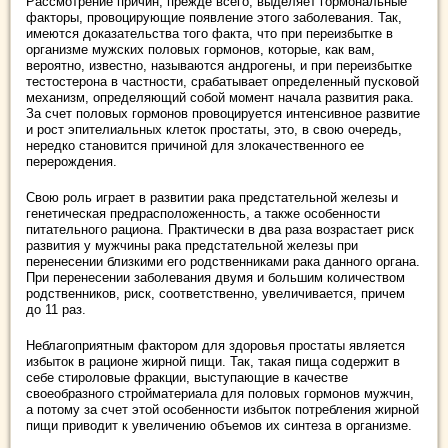
Рассмотрение причин, прежде всего, выделяет гормональные
факторы, провоцирующие появление этого заболевания. Так,
имеются доказательства того факта, что при переизбытке в
организме мужских половых гормонов, которые, как вам,
вероятно, известно, называются андрогены, и при переизбытке
тестостерона в частности, срабатывает определенный пусковой
механизм, определяющий собой момент начала развития рака.
За счет половых гормонов провоцируется интенсивное развитие
и рост эпителиальных клеток простаты, это, в свою очередь,
нередко становится причиной для злокачественного ее
перерождения.
Свою роль играет в развитии рака предстательной железы и
генетическая предрасположенность, а также особенности
питательного рациона. Практически в два раза возрастает риск
развития у мужчины рака предстательной железы при
перенесении близкими его родственниками рака данного органа.
При перенесении заболевания двумя и большим количеством
родственников, риск, соответственно, увеличивается, причем
до 11 раз.
Неблагоприятным фактором для здоровья простаты является
избыток в рационе жирной пищи. Так, такая пища содержит в
себе стироловые фракции, выступающие в качестве
своеобразного стройматериала для половых гормонов мужчин,
а потому за счет этой особенности избыток потребления жирной
пищи приводит к увеличению объемов их синтеза в организме.