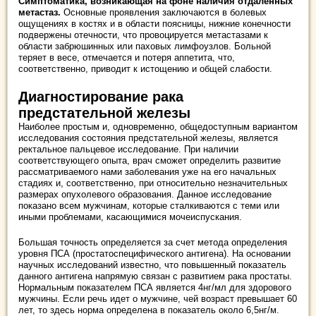
Симптоматика, возникающая на фоне наличия отдаленных
метастаз.
Основные проявления заключаются в болевых
ощущениях в костях и в области поясницы, нижние конечности
подвержены отечности, что провоцируется метастазами к
области забрюшинных или паховых лимфоузлов. Больной
теряет в весе, отмечается и потеря аппетита, что,
соответственно, приводит к истощению и общей слабости.
Диагностирование рака
предстательной железы
Наиболее простым и, одновременно, общедоступным вариантом
исследования состояния предстательной железы, является
ректальное пальцевое исследование. При наличии
соответствующего опыта, врач сможет определить развитие
рассматриваемого нами заболевания уже на его начальных
стадиях и, соответственно, при относительно незначительных
размерах опухолевого образования. Данное исследование
показано всем мужчинам, которые сталкиваются с теми или
иными проблемами, касающимися мочеиспускания.
Большая точность определяется за счет метода определения
уровня ПСА (простатоспецифического антигена). На основании
научных исследований известно, что повышенный показатель
данного антигена напрямую связан с развитием рака простаты.
Нормальным показателем ПСА является 4нг/мл для здорового
мужчины. Если речь идет о мужчине, чей возраст превышает 60
лет, то здесь норма определена в показатель около 6,5нг/м.