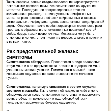
Таким образом, ранние стадии заболевания характеризуются
локальными проявлениями, без возможности обнаружение
метастаз. Последующее прогрессирование течения
заболевания происходит с обнаружением лимфогенных
метастаз рака простаты в области забрюшинных и тазовых
региональных лимфоузлов, вдоль расположения хода брюшной
аорты. Отмечается также особая характерная склонность рака
простаты к образованию множественных поражений костей
ребер, бедер, таза и позвоночника. Метастазы могут быть
отмечены в легких, в том числе и в плевре, а также в печени и
в мягких тканях.
Рак предстательной железы:
симптомы
Симптоматика обструкции.
Проявляется в виде ослабления
струи мочи и в ее прерывистости, а также в недержании мочи,
учащенном мочеиспускании. Помимо этого больной также
испытывает ощущение неполного опорожнения мочевого
пузыря.
Симптоматика, напрямую связанная с ростом опухоли
местного масштаба.
Так, в семенной жидкости либо в моче
обнаруживается кровь, отмечается импотенция и недержание
мочи, в области промежности и надлобковой области
появляются выраженные болевые ощущения.