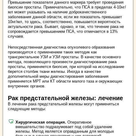
Превышение показателя данного маркера требует проведения
биопсии простаты. Примечательно, что ПСА в пределах 4-10нг/
мл может указывать на наличие доброкачественного
заболевания данной области, если же показатель превышает
10нг/мл, то здесь, соответственно, повышается вероятность
актуальности рака. Бывает, однако, и так, что течение рака не
сопровождается превышением ПСА, что отмечается в 13%
случаев.
Непосредственная диагностика опухолевого образования
производится с применением таких методик как
трансректальное УЗИ и УЗИ простаты. В качестве основного
метода, позволяющего произвести диагностирование рака
простаты, применяется биопсия, при которой на исследование
берется столбик ткани железы. Иногда в качестве
дополнительной меры диагностирования заболевания
применяется МРТ или КТ области малого таза и окружающих
внутренних органов.
Рак предстательной железы: лечение
В лечении рака предстательной железы могут применяться
следующие методы:
Хирургическая операция.
Оперативное
вмешательство подразумевает под собой удаление
железы. Метод является оправданным для молодых
больных в случае отсутствия у них патологий