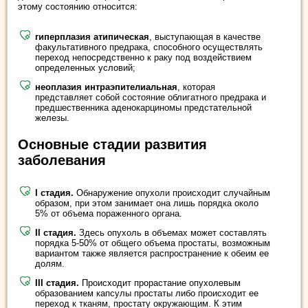
этому состоянию относится:
гиперплазия атипическая
, выступающая в качестве
факультативного предрака, способного осуществлять
переход непосредственно к раку под воздействием
определенных условий;
неоплазия интраэпителиальная
, которая
представляет собой состояние облигатного предрака и
предшественника аденокарциномы предстательной
железы.
Основные стадии развития
заболевания
I стадия.
Обнаружение опухоли происходит случайным
образом, при этом занимает она лишь порядка около
5% от объема пораженного органа.
II стадия.
Здесь опухоль в объемах может составлять
порядка 5-50% от общего объема простаты, возможным
вариантом также является распространение к обеим ее
долям.
III стадия.
Происходит прорастание опухолевым
образованием капсулы простаты либо происходит ее
переход к тканям, простату окружающим. К этим