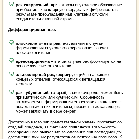
рак скиррозный,
при котором опухолевое образование
приобретает характерную твердость и фиброзность в
результате преобладания над клетками опухоли
соединительнотканной стромы.
Дифференцированные:
плоскоклеточный рак,
актуальный в случае
формирования опухолевого образования за счет
плоского эпителия;
аденокарцинома –
в этом случае рак формируется на
основе железистого эпителия;
альвеолярный рак,
формирующийся на основе
концевых отделов, относящихся к ветвящимся
железам;
рак тубулярный,
который, в свою очередь, может быть
призматическим или кубическим. Особенность
заключается в формировании его из узких канальцев с
выстланным в них эпителием, просвет этих канальцев
может заключать в себе секрет.
Достаточно часто рак предстательной железы протекает со
стадией предрака, за счет чего появляется возможность
своевременного выявления заболевания при последующем
достижении лучших результатов относительно прогнозов. К