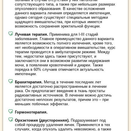
сопутствующего типа, а также при небольших размерах
опухолевого образования. В качестве осложнения
данного варианта лечения определяется импотенция,
однако сегодня существуют специальные методики
щадящего вмешательства, при которых имеется
возможность сохранения эректильной функции.
Лучевая терапия.
Применима для I-III стадий
заболевания. Главное преимущество данного варианта
является возможность полного излечения, кроме того,
нет необходимости в оперативном вмешательстве, курс
терапии проводится в амбулаторном режиме. Между
тем, недостатки здесь также присутствуют, и
заключаются они в возможном развитии недержания
мочи, в появлении кровотечений и диареи. Также
порядка в 60% случаев отмечается актуальность
импотенции.
Брахитерапия.
Метод в течение последних лет
является достаточно распространенным в лечении
рака. Он предполагает введение в ткань простаты
радиоактивных источников. В лечении можно достичь
достаточно неплохих результатов, причем это – при
меньших побочных эффектах.
Гормонотерапия.
Орхэктомия (двусторонняя).
Подразумевает под
собой процедуру удаления яичек. Применяется в тех
случаях, когда опухоль удалить невозможно, а также