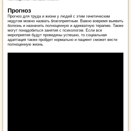
Прогноз
Прогноз для труда и жизни у людей с этим генетическим
недугом можно назвать благоприятным. Важно вовремя выявить
болезнь и назначить полноценную и адекватную терапию. Также
могут понадобиться занятия с психологом. Если все
мероприятия будут проведены успешно, то социальная
адаптация также пройдет нормально и пациент сможет вести
полноценную жизнь.