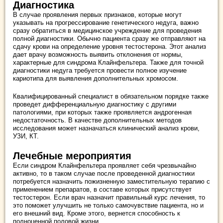
Диагностика
В случае проявления первых признаков, которые могут
указывать на прогрессирование генетического недуга, важно
сразу обратиться в медицинское учреждение для проведения
полной диагностики. Обычно пациента сразу же отправляют на
сдачу крови на определение уровня тестостерона. Этот анализ
дает врачу возможность выявить отклонения от нормы,
характерные для синдрома Клайнфельтера. Также для точной
диагностики недуга требуется провести полное изучение
кариотипа для выявления дополнительных хромосом.
Квалифицированный специалист в обязательном порядке также
проведет дифференциальную диагностику с другими
патологиями, при которых также проявляется андрогенная
недостаточность. В качестве дополнительных методов
исследования может назначаться клинический анализ крови,
УЗИ, КТ.
Лечебные мероприятия
Если синдром Клайнфельтера проявляет себя чрезвычайно
активно, то в таком случае после проведенной диагностики
потребуется назначить пожизненную заместительную терапию с
применением препаратов, в составе которых присутствует
тестостерон. Если врач назначит правильный курс лечения, то
это поможет улучшить не только самочувствие пациента, но и
его внешний вид. Кроме этого, вернется способность к
полноценной половой жизни.