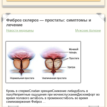
Фиброз склероз — простаты: симптомы и
лечение
Новости медицины
Мужские болезни
Кровь в спермеСлабая эрекцияСнижение либидоБоль в
пахуНеприятные ощущения при мочеиспусканииДискомфорт во
время полового актаБоль в промежностиБоль во время
семяизвержения Фиброз ...