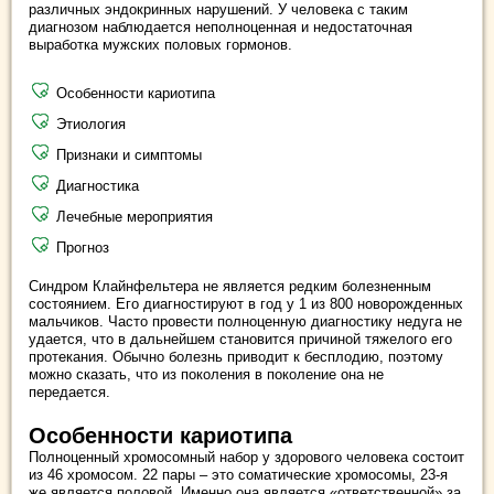
различных эндокринных нарушений. У человека с таким
диагнозом наблюдается неполноценная и недостаточная
выработка мужских половых гормонов.
Особенности кариотипа
Этиология
Признаки и симптомы
Диагностика
Лечебные мероприятия
Прогноз
Синдром Клайнфельтера не является редким болезненным
состоянием. Его диагностируют в год у 1 из 800 новорожденных
мальчиков. Часто провести полноценную диагностику недуга не
удается, что в дальнейшем становится причиной тяжелого его
протекания. Обычно болезнь приводит к бесплодию, поэтому
можно сказать, что из поколения в поколение она не
передается.
Особенности кариотипа
Полноценный хромосомный набор у здорового человека состоит
из 46 хромосом. 22 пары – это соматические хромосомы, 23-я
же является половой. Именно она является «ответственной» за