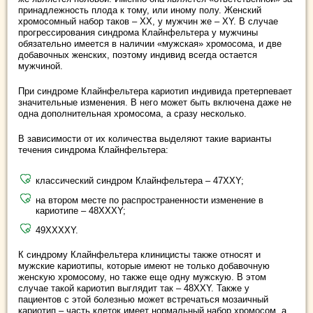
принадлежность плода к тому, или иному полу. Женский
хромосомный набор таков – ХХ, у мужчин же – ХY. В случае
прогрессирования синдрома Клайнфельтера у мужчины
обязательно имеется в наличии «мужская» хромосома, и две
добавочных женских, поэтому индивид всегда остается
мужчиной.
При синдроме Клайнфельтера кариотип индивида претерпевает
значительные изменения. В него может быть включена даже не
одна дополнительная хромосома, а сразу несколько.
В зависимости от их количества выделяют такие варианты
течения синдрома Клайнфельтера:
классический синдром Клайнфельтера – 47ХХY;
на втором месте по распространенности изменение в
кариотипе – 48ХХХY;
49ХХХХY.
К синдрому Клайнфельтера клиницисты также относят и
мужские кариотипы, которые имеют не только добавочную
женскую хромосому, но также еще одну мужскую. В этом
случае такой кариотип выглядит так – 48ХХY. Также у
пациентов с этой болезнью может встречаться мозаичный
кариотип – часть клеток имеет нормальный набор хромосом, а