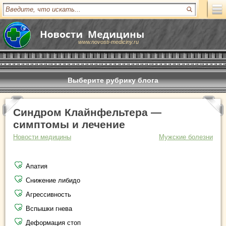
www.novosti-mediciny.ru
Выберите рубрику блога
Синдром Клайнфельтера —
симптомы и лечение
Новости медицины
Мужские болезни
Апатия
Снижение либидо
Агрессивность
Вспышки гнева
Деформация стоп